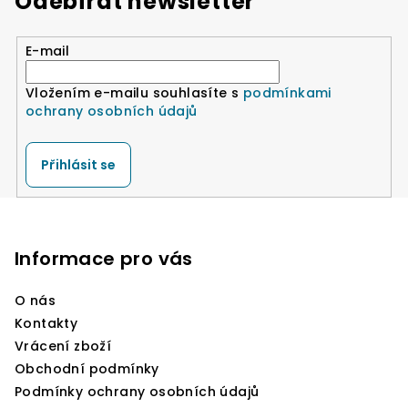
Odebírat newsletter
d
a
E-mail
c
í
Vložením e-mailu souhlasíte s
podmínkami
p
ochrany osobních údajů
r
v
k
Přihlásit se
y
v
Z
ý
á
p
p
Informace pro vás
i
a
s
O nás
u
t
Kontakty
í
Vrácení zboží
Obchodní podmínky
Podmínky ochrany osobních údajů