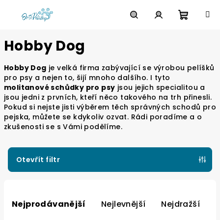
Přejít
na
obsah
Nákupn
Hledat
Přihlášení
Hobby Dog
košík
Hobby Dog
je velká firma zabývající se výrobou pelíšků
pro psy a nejen to, šijí mnoho dalšího. I tyto
molitanové schůdky pro psy
jsou jejich specialitou a
jsou jedni z prvních, kteří něco takového na trh přinesli.
Pokud si nejste jisti výběrem těch správných schodů pro
pejska, můžete se kdykoliv ozvat. Rádi poradíme a o
zkušenosti se s Vámi podělíme.
Otevřít filtr
Ř
a
Nejprodávanější
Nejlevnější
Nejdražší
z