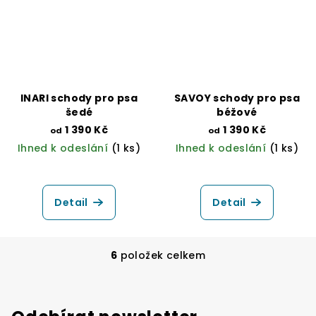
INARI schody pro psa
SAVOY schody pro psa
šedé
béžové
1 390 Kč
1 390 Kč
od
od
Ihned k odeslání
(1 ks)
Ihned k odeslání
(1 ks)
Detail
Detail
6
položek celkem
O
v
l
á