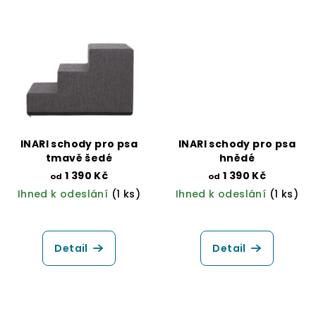
5,0
z
5
hvězdiček.
INARI schody pro psa
INARI schody pro psa
tmavě šedé
hnědé
1 390 Kč
1 390 Kč
od
od
Ihned k odeslání
(1 ks)
Ihned k odeslání
(1 ks)
Průměrné
hodnocení
produktu
Detail
Detail
je
5,0
z
5
hvězdiček.