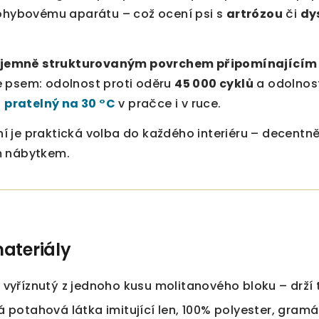
pohybovému aparátu – což ocení psi s
artrózou
či
dy
jemně strukturovaným povrchem připomínajícím 
 psem: odolnost proti oděru
45 000 cyklů
a odolnost
a
pratelný na 30 °C
v pračce i v ruce.
je praktická volba do každého interiéru – decentně s
m nábytkem.
ateriály
 vyříznutý z jednoho kusu molitanového bloku – drží 
á potahová látka imitující len, 100% polyester, gram