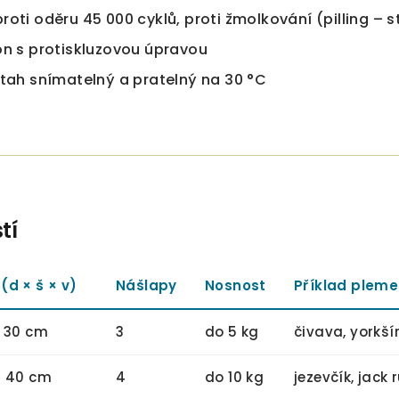
oti oděru 45 000 cyklů, proti žmolkování (pilling – 
on s protiskluzovou úpravou
otah snímatelný a pratelný na 30 °C
tí
(d × š × v)
Nášlapy
Nosnost
Příklad plem
× 30 cm
3
do 5 kg
čivava, yorkšír
× 40 cm
4
do 10 kg
jezevčík, jack 