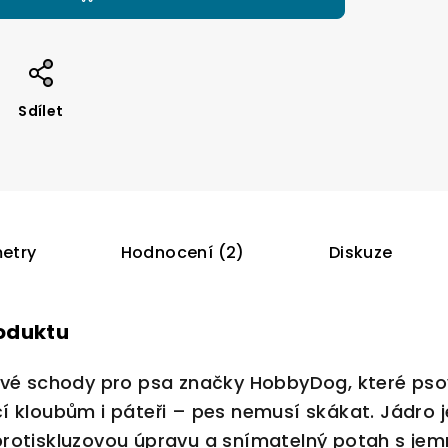
Sdílet
etry
Hodnocení (2)
Diskuze
roduktu
vé schody pro psa značky HobbyDog, které pso
 kloubům i páteři – pes nemusí skákat. Jádro j
rotiskluzovou úpravu a snímatelný potah s jemn