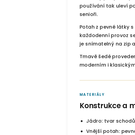
používání tak uleví 
senioři.
Potah z pevné látky s
každodenní provoz se
je snímatelný na zip 
Tmavě šedé provedení 
moderním i klasický
MATERIÁLY
Konstrukce a m
Jádro: tvar schodů
Vnější potah: pevn