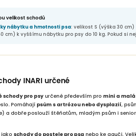
ou velikost schodů
ky nábytku a hmotnosti psa
: velikost S (výška 30 cm
40 cm) k vyššímu nábytku pro psy do 10 kg. Pokud si ne
schody INARI určené
 schody pro psy
určené především pro
mini a mal
eslo. Pomáhají
psům s artrózou nebo dysplazií
, psů
e) a dobře poslouží štěňatům, mladým psům i senio
e jako
schody do postele pro psa
nebo ke gauči. Veli