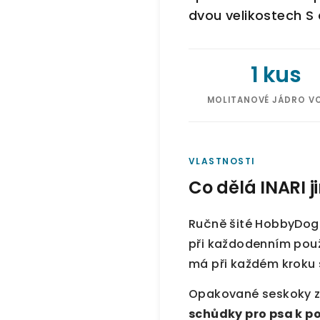
dvou velikostech S
1 kus
MOLITANOVÉ JÁDRO V
VLASTNOSTI
Co dělá INARI 
Ručně šité HobbyDog 
při každodenním použ
má při každém kroku s
Opakované seskoky z p
schůdky pro psa k po