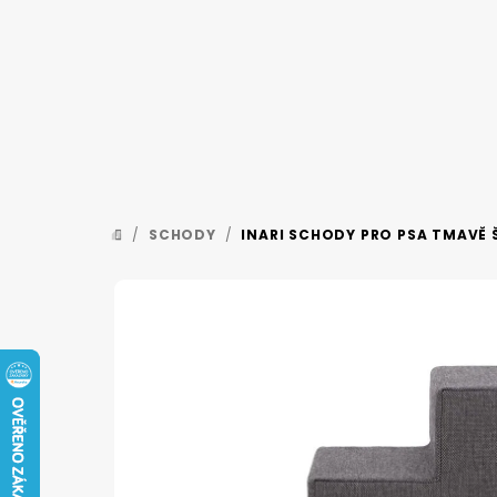
Přejít
na
obsah
/
SCHODY
/
INARI SCHODY PRO PSA TMAVĚ 
DOMŮ