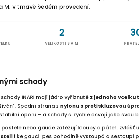
 a M, v tmavě šedém provedení.
2
3
CELKU
VELIKOSTI S A M
PRATE
jinými schody
schody INARI mají jádro vyříznuté
z jednoho vcelku
ívání. Spodní strana z
nylonu s protiskluzovou úp
tabilní oporu – a schody si rychle osvojí jako svou 
ostele nebo gauče zatěžují klouby a páteř, zvlášť u
steli
i ke gauči: pes pohodlně vystoupá a sestoupí 