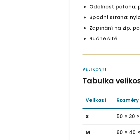
Odolnost potahu: pr
Spodní strana: nyl
Zapínání na zip, p
Ručně šité
VELIKOSTI
Tabulka velikos
Velikost
Rozměry 
S
50 × 30 
M
60 × 40 