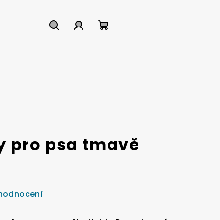
Hledat
Přihlášení
Nákupní
košík
y pro psa tmavě
 hodnocení