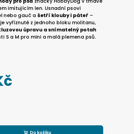
hody pro psa
značky HobbyDog v tmavě
m imitujícím len. Usnadní psovi
el nebo gauč a
šetří klouby i páteř
–
je vyříznuté z jednoho bloku molitanu,
kluzovou úpravu a snímatelný potah
osti S a M pro mini a malá plemena psů.
Kč
Do košíku