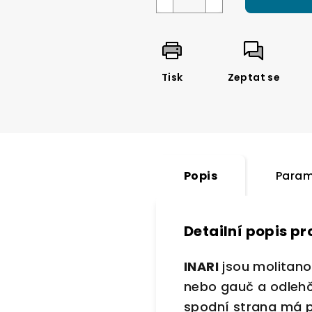
Tisk
Zeptat se
Popis
Param
Detailní popis p
INARI
jsou molitano
nebo gauč a odlehčí
spodní strana má p