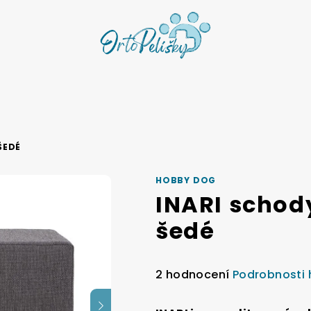
ŠEDÉ
HOBBY DOG
INARI schod
šedé
Průměrné
2 hodnocení
Podrobnosti
hodnocení
produktu