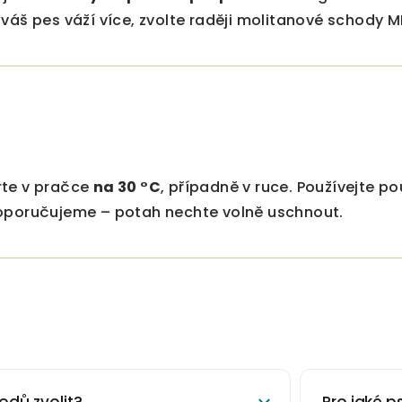
váš pes váží více, zvolte raději molitanové schody M
rte v pračce
na 30 °C
, případně v ruce. Používejte p
oporučujeme – potah nechte volně uschnout.
odů zvolit?
Pro jaké 