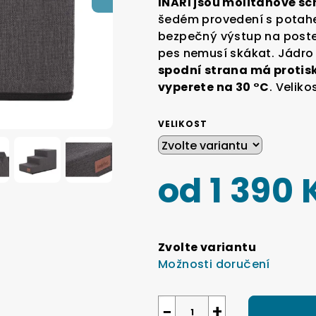
INARI jsou molitanové sc
je
šedém provedení s potahe
5,0
bezpečný výstup na post
z
pes nemusí skákat. Jádro 
5
spodní strana má protis
hvězdiček.
vyperete na 30 °C
. Velik
VELIKOST
od
1 390 
Měrná
cena:
Zvolte variantu
Možnosti doručení
−
+