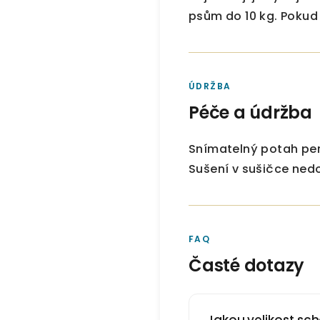
psům do 10 kg. Pokud 
ÚDRŽBA
Péče a údržba
Snímatelný potah pe
Sušení v sušičce ned
FAQ
Časté dotazy
Jakou velikost sch