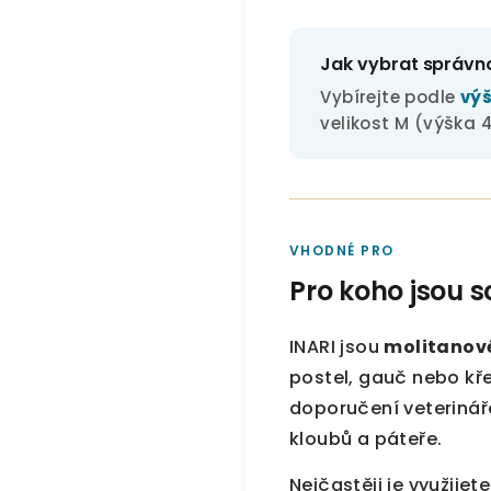
Jak vybrat správn
Vybírejte podle
výš
velikost M (výška 
VHODNÉ PRO
Pro koho jsou 
INARI jsou
molitanové
postel, gauč nebo kř
doporučení veterinář
kloubů a páteře.
Nejčastěji je využijet