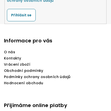
ochrany osobních údajů
Přihlásit se
Z
á
p
Informace pro vás
a
O nás
t
Kontakty
í
Vrácení zboží
Obchodní podmínky
Podmínky ochrany osobních údajů
Hodnocení obchodu
Přijímáme online platby