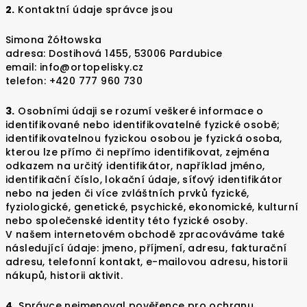
2.
Kontaktní údaje správce jsou
Simona Żółtowska
adresa: Dostihová 1455, 53006 Pardubice
email: info@ortopelisky.cz
telefon: +420 777 960 730
3.
Osobními údaji se rozumí veškeré informace o
identifikované nebo identifikovatelné fyzické osobě;
identifikovatelnou fyzickou osobou je fyzická osoba,
kterou lze přímo či nepřímo identifikovat, zejména
odkazem na určitý identifikátor, například jméno,
identifikační číslo, lokační údaje, síťový identifikátor
nebo na jeden či více zvláštních prvků fyzické,
fyziologické, genetické, psychické, ekonomické, kulturní
nebo společenské identity této fyzické osoby.
V našem internetovém obchodě zpracováváme také
následující údaje: jmeno, příjmení, adresu, fakturační
adresu, telefonní kontakt, e-mailovou adresu, historii
nákupů, historii aktivit.
4.
Správce nejmenoval pověřence pro ochranu