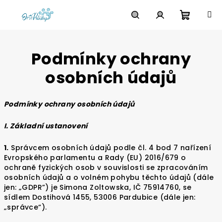
Přejít
na
obsah
Nákupn
Hledat
Přihlášení
Podmínky ochrany
košík
osobních údajů
Podmínky ochrany osobních údajů
I. Základní ustanovení
1.
Správcem osobních údajů podle čl. 4 bod 7 nařízení
Evropského parlamentu a Rady (EU) 2016/679 o
ochraně fyzických osob v souvislosti se zpracováním
osobních údajů a o volném pohybu těchto údajů (dále
jen: „GDPR”) je Simona Zoltowska, IČ 75914760, se
sídlem Dostihová 1455, 53006 Pardubice (dále jen:
„správce“).