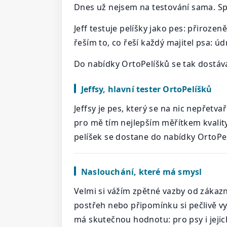
Dnes už nejsem na testování sama. Sp
Jeff testuje pelíšky jako pes: přirozeně
řeším to, co řeší každý majitel psa: 
Do nabídky OrtoPelíšků se tak dostávají
Jeffsy, hlavní tester OrtoPelíšků
Jeffsy je pes, který se na nic nepřetv
pro mě tím nejlepším měřítkem kvality.
pelíšek se dostane do nabídky OrtoPel
Naslouchání, které má smysl
Velmi si vážím zpětné vazby od zákazn
postřeh nebo připomínku si pečlivě vy
má skutečnou hodnotu: pro psy i jejich