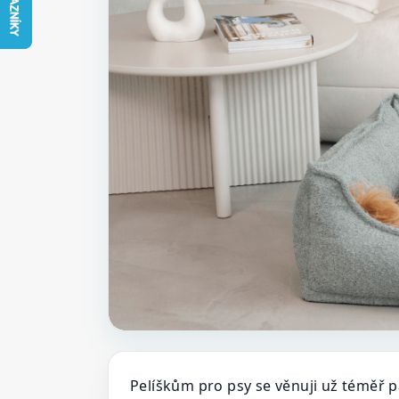
Pelíškům pro psy se věnuji už téměř p