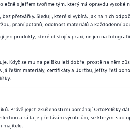
olečně s Jeffem tvoříme tým, který má opravdu vysoké n
, bez přetvářky. Sleduji, které si vybírá, jak na nich odpo
údržbu, praní potahů, odolnost materiálů a každodenní pou
 jen produkty, které obstojí v praxi, ne jen na fotografii
ařuje. Když se mu na pelíšku leží dobře, prostě na něm zůs
 Já řeším materiály, certifikáty a údržbu, Jeffsy řeší po
íšky.
íků. Právě jejich zkušenosti mi pomáhají OrtoPelíšky dál 
slechnu a ráda je předávám výrobcům, se kterými spolupr
 majitele.