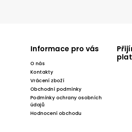
Z
á
Informace pro vás
Při
p
pla
a
O nás
t
Kontakty
Vrácení zboží
í
Obchodní podmínky
Podmínky ochrany osobních
údajů
Hodnocení obchodu