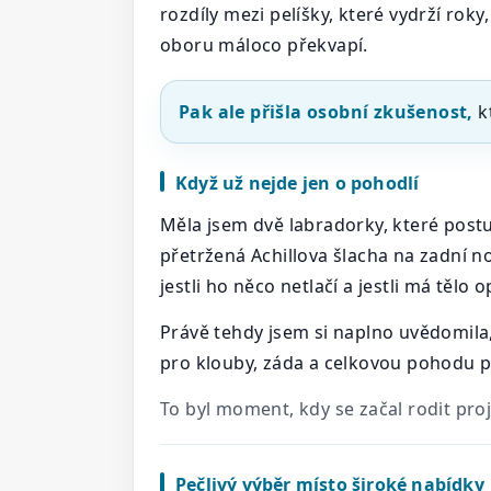
rozdíly mezi pelíšky, které vydrží rok
oboru máloco překvapí.
Pak ale přišla osobní zkušenost,
k
Když už nejde jen o pohodlí
Měla jsem dvě labradorky, které postup
přetržená Achillova šlacha na zadní noz
jestli ho něco netlačí a jestli má tělo
Právě tehdy jsem si naplno uvědomila, 
pro klouby, záda a celkovou pohodu ps
To byl moment, kdy se začal rodit proj
Pečlivý výběr místo široké nabídky