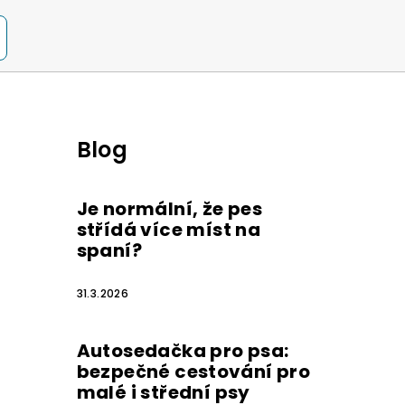
Blog
Je normální, že pes
střídá více míst na
spaní?
31.3.2026
Autosedačka pro psa:
bezpečné cestování pro
malé i střední psy