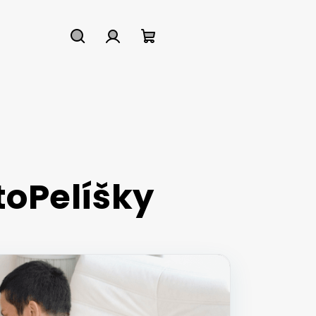
Hledat
Přihlášení
Nákupní
košík
toPelíšky