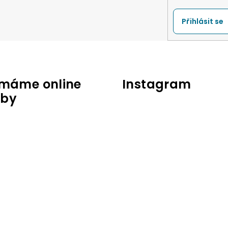
Přihlásit se
jímáme online
Instagram
tby