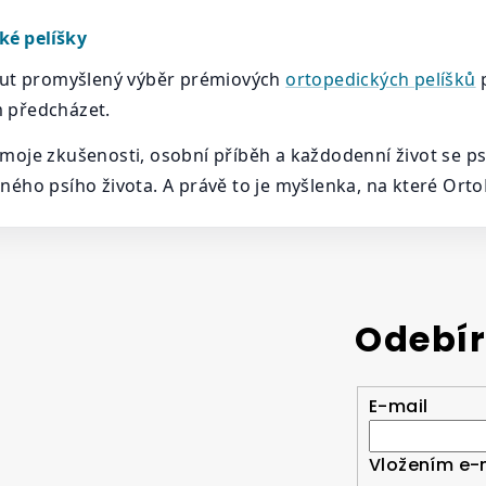
ké pelíšky
nout promyšlený výběr prémiových
ortopedických pelíšků
p
ům předcházet.
oje zkušenosti, osobní příběh a každodenní život se psy.
ého psího života. A právě to je myšlenka, na které OrtoPe
Odebír
E-mail
Vložením e-