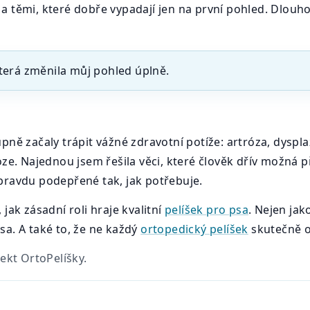
y, a těmi, které dobře vypadají jen na první pohled. Dlouh
terá změnila můj pohled úplně.
ně začaly trápit vážné zdravotní potíže: artróza, dysplazi
e. Najednou jsem řešila věci, které člověk dřív možná přeh
 opravdu podepřené tak, jak potřebuje.
jak zásadní roli hraje kvalitní
pelíšek pro psa
. Nejen jak
a. A také to, že ne každý
ortopedický pelíšek
skutečně o
ekt OrtoPelíšky.