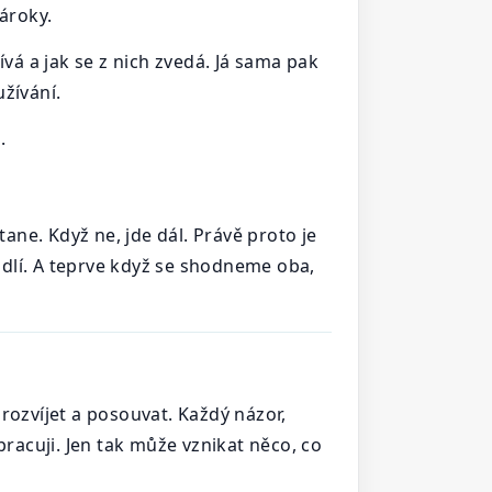
ároky.
čívá a jak se z nich zvedá. Já sama pak
žívání.
.
tane. Když ne, jde dál. Právě proto je
hodlí. A teprve když se shodneme oba,
rozvíjet a posouvat. Každý názor,
acuji. Jen tak může vznikat něco, co