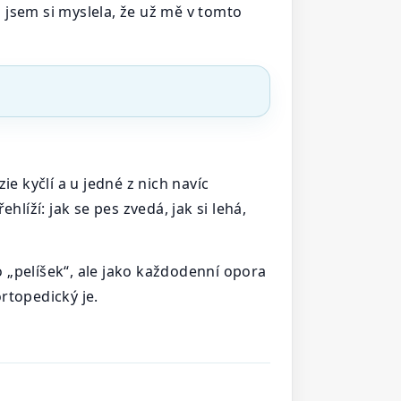
o jsem si myslela, že už mě v tomto
e kyčlí a u jedné z nich navíc
líží: jak se pes zvedá, jak si lehá,
o „pelíšek“, ale jako každodenní opora
rtopedický je.