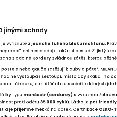
 jinými schody
je vyříznuté
z jednoho tuhého bloku molitanu
. Prá
proboří ani nesesedají, takže si pes udrží jistý kro
trana z odolné
Kordury
zvládnou zátěž, kterou běžné
postele nebo gauče zatěžují klouby a páteř. MILANO
ohodlně vystoupá i sestoupí, místo aby skákal. To oc
raci či úrazu, ale i štěňata a senioři, u kterých jde 
 látky typu
manšestr (corduroy)
s výraznou žebrovan
lnost proti oděru
35 000 cyklů
. Látka je
pet friendly
t a je příjemně měkká na dotek. Certifikace
OEKO-T
dlivé látky. Potah je snímatelný na zip a
pratelný n