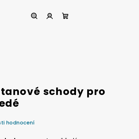
Hledat
Přihlášení
Nákupní
košík
tanové schody pro
šedé
ti hodnocení