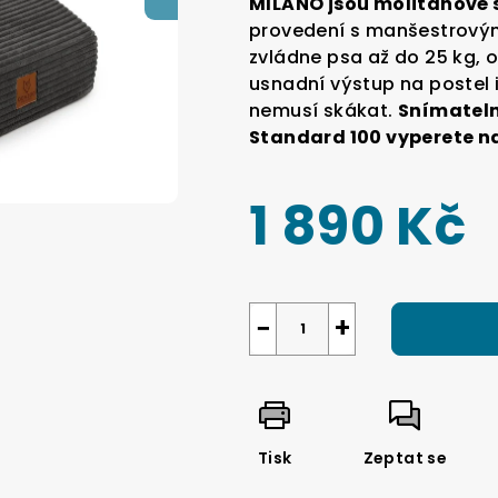
MILANO jsou molitanové 
je
provedení s manšestrový
0,0
zvládne psa až do 25 kg, o
z
usnadní výstup na postel 
5
nemusí skákat.
Snímateln
hvězdiček.
Standard 100 vyperete n
1 890 Kč
Měrná
cena:
−
+
Tisk
Zeptat se