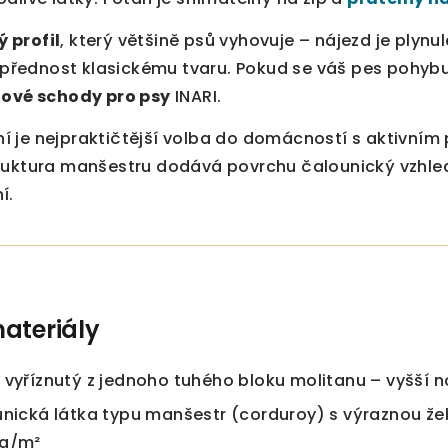
 profil
, který většině psů vyhovuje – nájezd je plynu
í přednost klasickému tvaru. Pokud se váš pes pohybu
ové schody pro psy
INARI.
 je nejpraktičtější volba do domácností s aktivním 
ruktura manšestru dodává povrchu čalounický vzhled,
í.
ateriály
 vyříznutý z jednoho tuhého bloku molitanu – vyšší no
unická látka typu manšestr (corduroy) s výraznou že
 g/m²