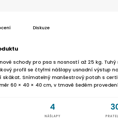
cení
Diskuze
roduktu
nové schody pro psa s nosností až 25 kg. Tuhý m
kový profil se čtyřmi nášlapy usnadní výstup n
í skákat. Snímatelný manšestrový potah s cert
změr 60 × 40 × 40 cm, v tmavě šedém provedení
4
3
NÁŠLAPY
PRATE