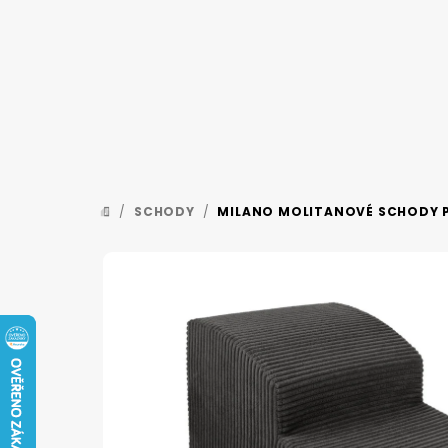
Přejít
na
obsah
/
SCHODY
/
MILANO MOLITANOVÉ SCHODY P
DOMŮ