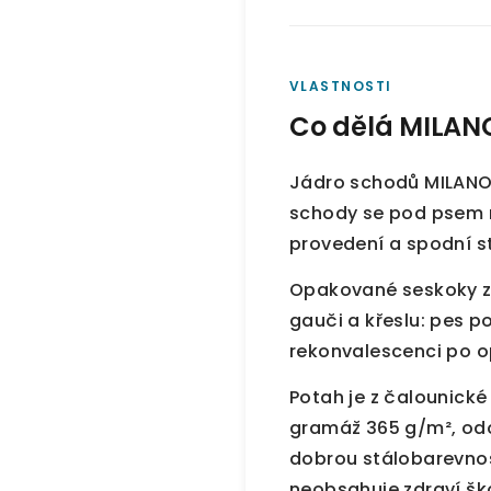
VLASTNOSTI
Co dělá MILANO
Jádro schodů MILANO 
schody se pod psem ne
provedení a spodní s
Opakované seskoky z 
gauči a křeslu: pes p
rekonvalescenci po ope
Potah je z čalounické
gramáž 365 g/m², odo
dobrou stálobarevnos
neobsahuje zdraví ško