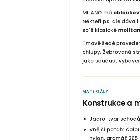
MILANO má
obloukový
Někteří psi ale dávaj
spíš klasické
molitan
Tmavě šedé provedení
chlupy. Žebrovaná st
jako součást vybaven
MATERIÁLY
Konstrukce a m
Jádro: tvar schodů
Vnější potah: čalo
nylon, gramáž 365