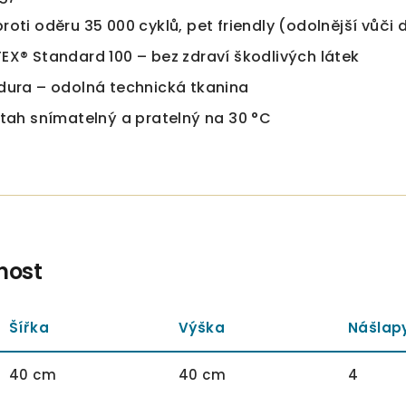
roti oděru 35 000 cyklů, pet friendly (odolnější vůč
EX® Standard 100 – bez zdraví škodlivých látek
dura – odolná technická tkanina
otah snímatelný a pratelný na 30 °C
nost
Šířka
Výška
Nášlap
40 cm
40 cm
4