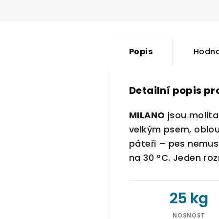
Popis
Hodno
Detailní popis p
MILANO
jsou molita
velkým psem, oblou
páteři – pes nemus
na 30 °C. Jeden ro
25 kg
NOSNOST