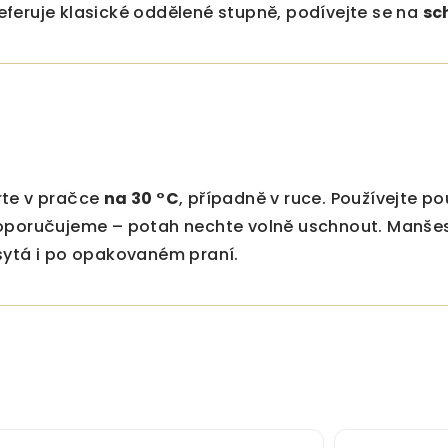
feruje klasické oddělené stupně, podívejte se na
sc
rte v pračce
na 30 °C
, případně v ruce. Používejte p
oporučujeme – potah nechte volně uschnout. Manšes
sytá i po opakovaném praní.