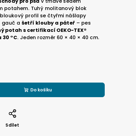
schody pro psa
v tmavě šedém
m potahem. Tuhý molitanový blok
bloukový profil se čtyřmi nášlapy
i gauč a
šetří klouby a páteř
– pes
ý potah s certifikací OEKO-TEX®
a 30 °C
. Jeden rozměr 60 × 40 × 40 cm.
Do košíku
Sdílet