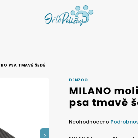
RO PSA TMAVĚ ŠEDÉ
DENZOO
MILANO moli
psa tmavě 
Průměrné
Neohodnoceno
Podrobnos
hodnocení
produktu