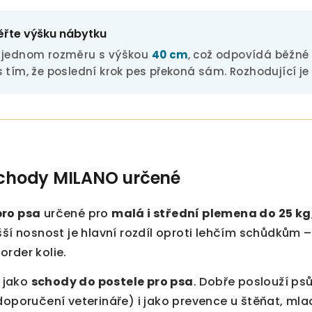
ěřte výšku nábytku
v jednom rozměru s výškou
40 cm
, což odpovídá běžné 
s tím, že poslední krok pes překoná sám. Rozhodující j
schody MILANO určené
pro psa
určené pro
malá i střední plemena do 25 kg
šší nosnost je hlavní rozdíl oproti lehčím schůdkům –
rder kolie.
e jako
schody do postele pro psa
. Dobře poslouží ps
doporučení veterináře) i jako prevence u štěňat, ml