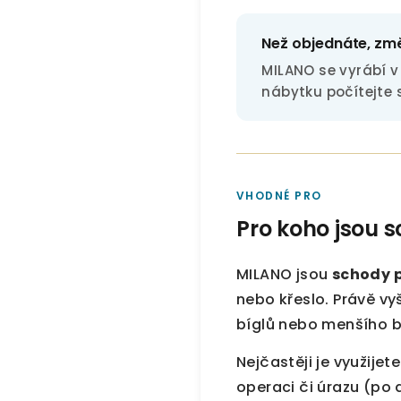
Než objednáte, zm
MILANO se vyrábí 
nábytku počítejte 
VHODNÉ PRO
Pro koho jsou 
MILANO jsou
schody 
nebo křeslo. Právě vy
bíglů nebo menšího bo
Nejčastěji je využijet
operaci či úrazu (po 