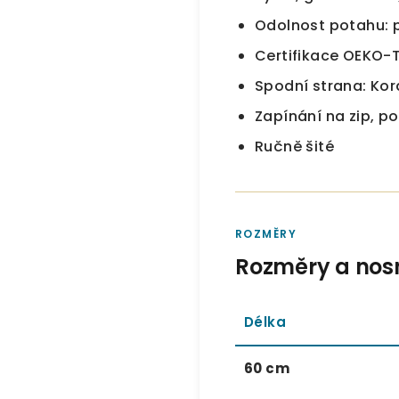
Odolnost potahu: p
Certifikace OEKO-T
Spodní strana: Kor
Zapínání na zip, p
Ručně šité
ROZMĚRY
Rozměry a nos
Délka
60 cm