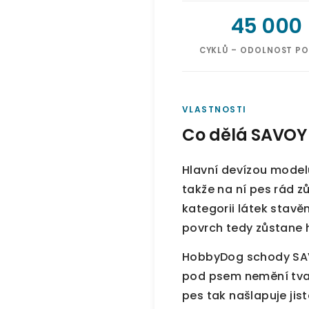
45 000
CYKLŮ – ODOLNOST P
VLASTNOSTI
Co dělá SAVOY 
Hlavní devízou model
takže na ní pes rád z
kategorii látek stavě
povrch tedy zůstane h
HobbyDog schody SAVOY
pod psem nemění tvar
pes tak našlapuje jist