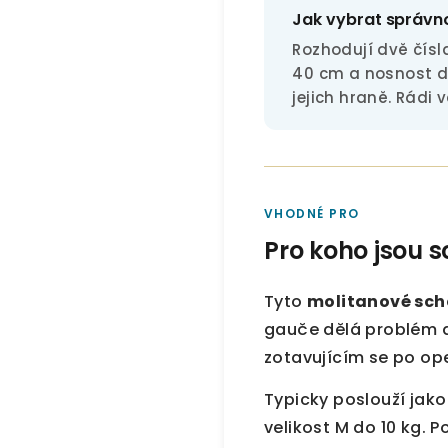
Jak vybrat správn
Rozhodují dvě čísl
40 cm a nosnost do
jejich hraně. Rádi
VHODNÉ PRO
Pro koho jsou 
Tyto
molitanové sch
gauče dělá problém a
zotavujícím se po ope
Typicky poslouží jak
velikost M do 10 kg. 