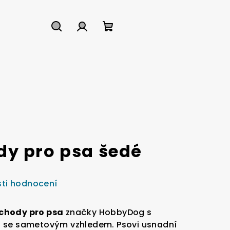
Hledat
Přihlášení
Nákupní
košík
y pro psa šedé
ti hodnocení
chody pro psa
značky HobbyDog s
 se sametovým vzhledem. Psovi usnadní