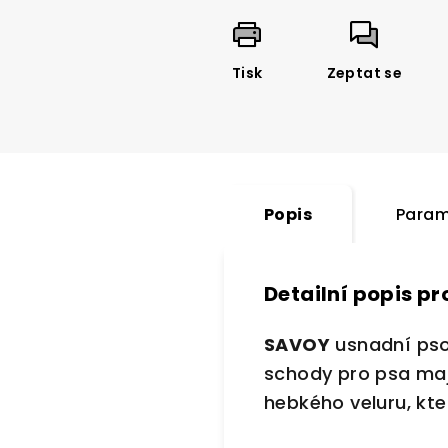
Tisk
Zeptat se
Popis
Param
Detailní popis p
SAVOY
usnadní psov
schody pro psa mají
hebkého veluru, kte