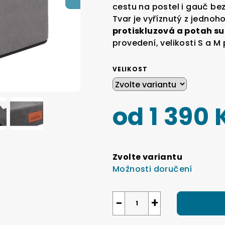
0,0
cestu na postel i gauč be
z
Tvar je vyříznutý z jednoh
5
protiskluzová a potah su
hvězdiček.
provedení, velikosti S a M
VELIKOST
od
1 390 
Měrná
cena:
Zvolte variantu
Možnosti doručení
−
+