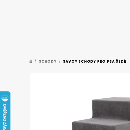
Přejít
na
obsah
/
SCHODY
/
SAVOY SCHODY PRO PSA ŠEDÉ
DOMŮ