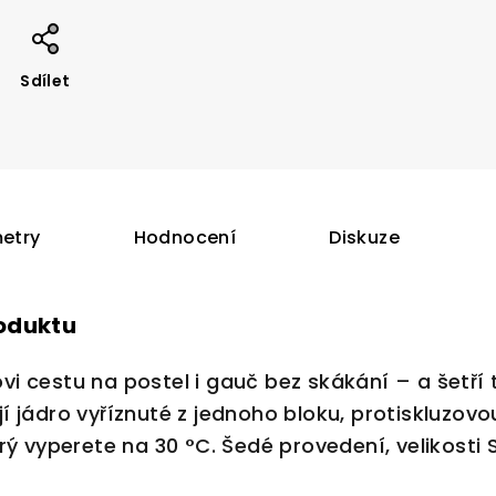
Sdílet
etry
Hodnocení
Diskuze
roduktu
i cestu na postel i gauč bez skákání – a šetří 
 jádro vyříznuté z jednoho bloku, protiskluzov
rý vyperete na 30 °C. Šedé provedení, velikosti