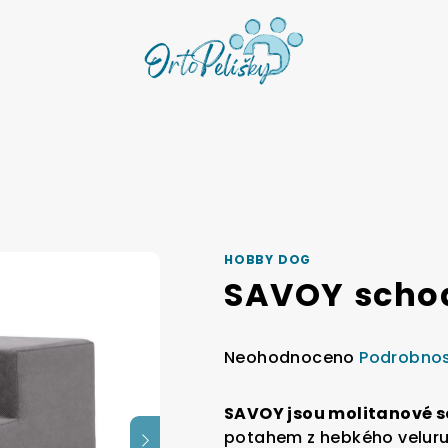
HOBBY DOG
SAVOY schod
Průměrné
Neohodnoceno
Podrobnos
hodnocení
produktu
SAVOY jsou molitanové s
je
potahem z hebkého veluru