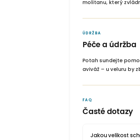
molitanu, který zvlád
ÚDRŽBA
Péče a údržba
Potah sundejte pomoc
aviváž – u veluru by 
FAQ
Časté dotazy
Jakou velikost sch