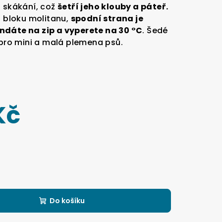
z skákání, což
šetří jeho klouby a páteř.
o bloku molitanu,
spodní strana je
ndáte na zip a vyperete na 30 °C
. Šedé
 pro mini a malá plemena psů.
Kč
Do košíku