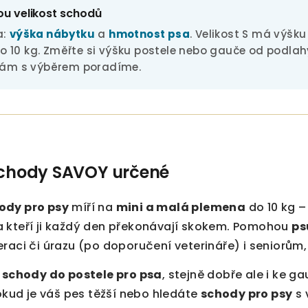
ou velikost schodů
a:
výška nábytku
a
hmotnost psa
. Velikost S má výšk
 10 kg. Změřte si výšku postele nebo gauče od podlah
 vám s výběrem poradíme.
schody SAVOY určené
ody pro psy
míří na
mini a malá plemena
do 10 kg –
 kteří ji každý den překonávají skokem. Pomohou
ps
raci či úrazu (po doporučení veterináře) i seniorům,
o
schody do postele pro psa
, stejně dobře ale i ke ga
Pokud je váš pes těžší nebo hledáte
schody pro psy
s 