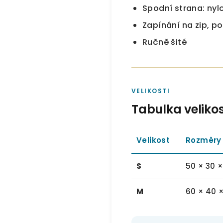
Spodní strana: nyl
Zapínání na zip, p
Ručně šité
VELIKOSTI
Tabulka velikos
Velikost
Rozměry 
S
50 × 30 
M
60 × 40 