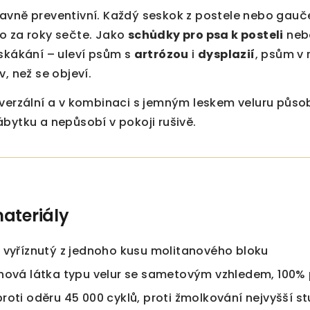
avně preventivní. Každý seskok z postele nebo gauč
o za roky sečte. Jako
schůdky pro psa k posteli
nebo
 skákání – uleví psům s
artrózou
i
dysplazií
, psům v 
, než se objeví.
iverzální a v kombinaci s jemným leskem veluru půso
bytku a nepůsobí v pokoji rušivě.
ateriály
 vyříznutý z jednoho kusu molitanového bloku
hová látka typu velur se sametovým vzhledem, 100%
roti oděru 45 000 cyklů, proti žmolkování nejvyšší s