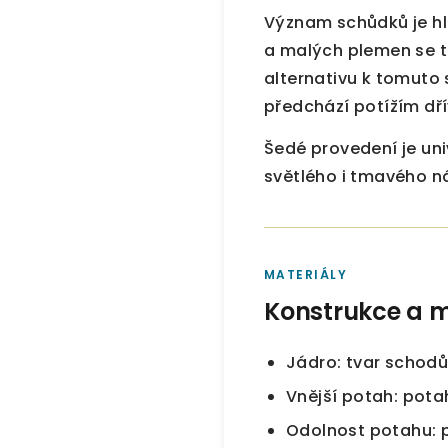
Význam schůdků je hl
a malých plemen se t
alternativu k tomuto
předchází potížím dřív
Šedé provedení je un
světlého i tmavého ná
MATERIÁLY
Konstrukce a m
Jádro: tvar schodů
Vnější potah: pota
Odolnost potahu: p