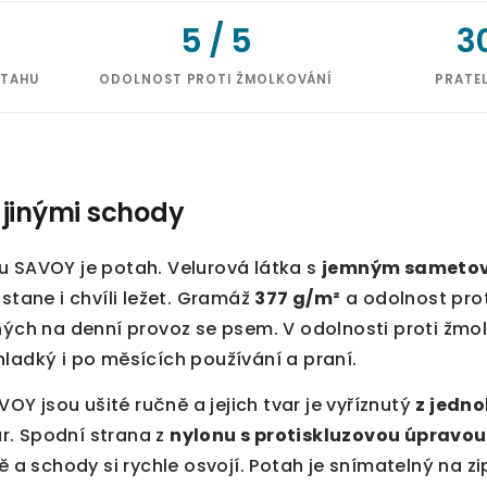
5 / 5
3
OTAHU
ODOLNOST PROTI ŽMOLKOVÁNÍ
PRATE
jinými schody
u SAVOY je potah. Velurová látka s
jemným sameto
ůstane i chvíli ležet. Gramáž
377 g/m²
a odolnost pro
ných na denní provoz se psem. V odolnosti proti žmo
ladký i po měsících používání a praní.
 jsou ušité ručně a jejich tvar je vyříznutý
z jedn
. Spodní strana z
nylonu s protiskluzovou úpravou
ě a schody si rychle osvojí. Potah je snímatelný na zip