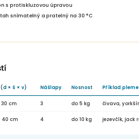
on s protiskluzovou úpravou
otah snímatelný a pratelný na 30 °C
tí
(d × š × v)
Nášlapy
Nosnost
Příklad plem
× 30 cm
3
do 5 kg
čivava, yorkšír
× 40 cm
4
do 10 kg
jezevčík, jack 