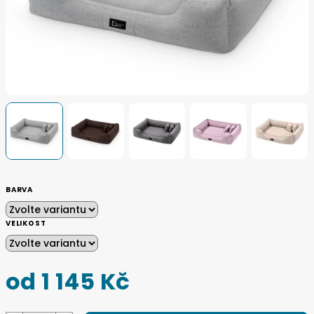
BARVA
VELIKOST
od
1 145 Kč
Měrná