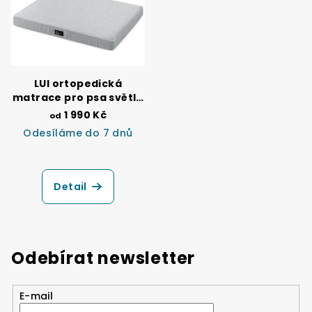
LUI ortopedická
matrace pro psa světle
šedá
1 990 Kč
od
Odesíláme do 7 dnů
Průměrné
hodnocení
produktu
Detail
je
5,0
z
5
hvězdiček.
Odebírat newsletter
E-mail