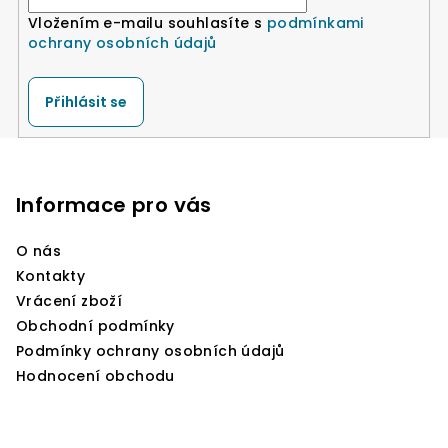
Vložením e-mailu souhlasíte s
podmínkami
ochrany osobních údajů
Přihlásit se
Z
á
p
Informace pro vás
a
O nás
t
Kontakty
í
Vrácení zboží
Obchodní podmínky
Podmínky ochrany osobních údajů
Hodnocení obchodu