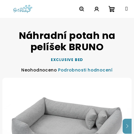
Přejít
na
obsah
Nákupn
Hledat
Přihlášení
Náhradní potah na
košík
pelíšek BRUNO
EXCLUSIVE BED
Průměrné
Neohodnoceno
Podrobnosti hodnocení
hodnocení
produktu
je
0,0
z
5
hvězdiček.