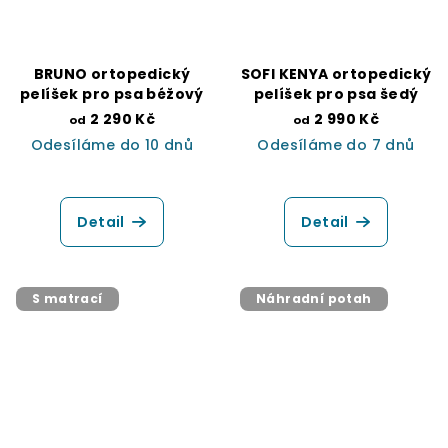
BRUNO ortopedický
SOFI KENYA ortopedický
pelíšek pro psa béžový
pelíšek pro psa šedý
2 290 Kč
2 990 Kč
od
od
Odesíláme do 10 dnů
Odesíláme do 7 dnů
Průměrné
hodnocení
produktu
Detail
Detail
je
5,0
z
5
S matrací
Náhradní potah
hvězdiček.