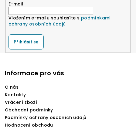
r
E-mail
v
k
Vložením e-mailu souhlasíte s
podmínkami
y
ochrany osobních údajů
v
ý
Přihlásit se
p
i
Z
s
á
u
p
Informace pro vás
a
O nás
t
Kontakty
í
Vrácení zboží
Obchodní podmínky
Podmínky ochrany osobních údajů
Hodnocení obchodu