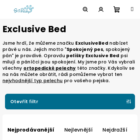
Přejít
na
obsah
Nákupn
Hledat
Přihlášení
Exclusive Bed
košík
Jsme hrdí, že můžeme značku
ExclusiveBed
nabízet
právě u nás. Jejich motto "
Spokojený pes
, spokojený
pán" je pravdivé. Opravdu
pelíšky Exclusive Bed
psi
milují a páníčci jsou spokojení. My jsme pro Vás vybrali
všechny
ortopedické pelechy
této značky. Kdykoliv se
na nás můžete obrátit, rádi pomůžeme vybrat ten
nejvhodnější typ pelechu
pro vašeho pejska.
Otevřít filtr
Ř
a
Nejprodávanější
Nejlevnější
Nejdražší
z