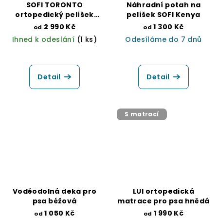
SOFI TORONTO
Náhradní potah na
ortopedický pelíšek
pelíšek SOFI Kenya
pro psa světle šedý
2 990 Kč
1 300 Kč
od
od
Ihned k odeslání
(1 ks)
Odesíláme do 7 dnů
Průměrné
hodnocení
produktu
Detail
Detail
je
5,0
z
5
S matrací
hvězdiček.
Voděodolná deka pro
LUI ortopedická
psa béžová
matrace pro psa hnědá
1 050 Kč
1 990 Kč
od
od