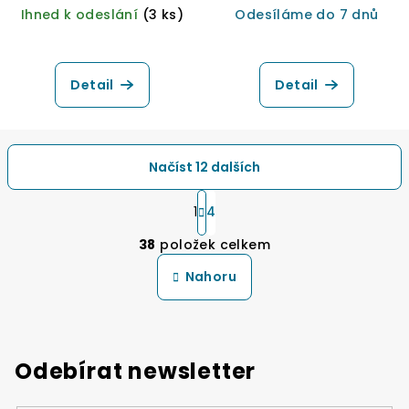
Ihned k odeslání
(3 ks)
Odesíláme do 7 dnů
Průměrné
Průměrné
hodnocení
hodnocení
produktu
produktu
Detail
Detail
je
je
5,0
5,0
z
z
5
5
Načíst 12 dalších
hvězdiček.
hvězdiček.
S
t
1
4
O
r
38
položek celkem
á
v
n
l
Nahoru
k
á
o
d
v
a
á
n
c
Odebírat newsletter
í
í
p