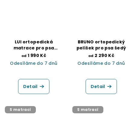
LUI ortopedická
BRUNO ortopedický
matrace pro psa
pelíšek pro psa šedý
béžová
1 990 Kč
2 290 Kč
od
od
Odesíláme do 7 dnů
Odesíláme do 7 dnů
Průměrné
Průměrné
hodnocení
hodnocení
produktu
produktu
Detail
Detail
je
je
5,0
5,0
z
z
5
5
S matrací
S matrací
hvězdiček.
hvězdiček.