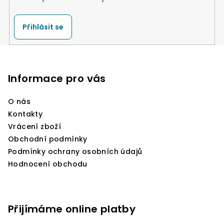
r
v
k
Přihlásit se
y
v
Z
ý
á
p
p
Informace pro vás
i
a
s
O nás
u
t
Kontakty
í
Vrácení zboží
Obchodní podmínky
Podmínky ochrany osobních údajů
Hodnocení obchodu
Přijímáme online platby