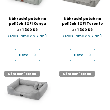
s
t
p
ů
r
Náhradní potah na
Náhradní potah na
o
pelíšek SOFI Kenya
pelíšek SOFI Toronto
d
1 300 Kč
1 300 Kč
od
od
Odesíláme do 7 dnů
Odesíláme do 7 dnů
u
k
t
Detail
Detail
ů
Náhradní potah
Náhradní potah