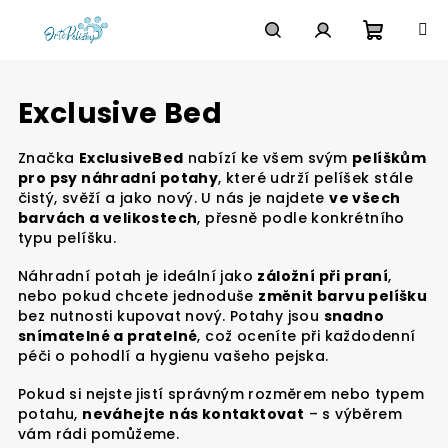
Přejít
na
obsah
Nákupn
Hledat
Přihlášení
Exclusive Bed
košík
Značka
ExclusiveBed
nabízí ke všem svým
pelíškům
pro psy náhradní potahy
, které udrží pelíšek stále
čistý, svěží a jako nový. U nás je najdete
ve všech
barvách a velikostech
, přesně podle konkrétního
typu pelíšku.
Náhradní potah je ideální jako
záložní při praní
,
nebo pokud chcete jednoduše
změnit barvu pelíšku
bez nutnosti kupovat nový. Potahy jsou
snadno
snímatelné a pratelné
, což oceníte při každodenní
péči o pohodlí a hygienu vašeho pejska.
Pokud si nejste jistí správným rozměrem nebo typem
potahu,
neváhejte nás kontaktovat
– s výběrem
vám rádi pomůžeme.