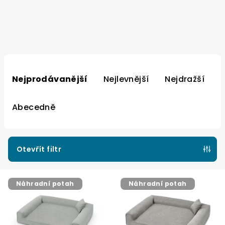
Ř
a
Nejprodávanější
Nejlevnější
Nejdražší
z
e
Abecedně
n
í
p
Otevřít filtr
r
V
o
Náhradní potah
Náhradní potah
ý
d
p
u
i
k