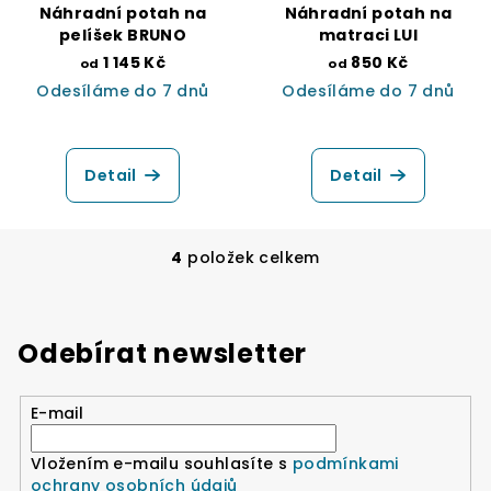
Náhradní potah na
Náhradní potah na
pelíšek BRUNO
matraci LUI
1 145 Kč
850 Kč
od
od
Odesíláme do 7 dnů
Odesíláme do 7 dnů
Detail
Detail
4
položek celkem
O
v
l
á
Odebírat newsletter
d
a
E-mail
c
í
Vložením e-mailu souhlasíte s
podmínkami
p
ochrany osobních údajů