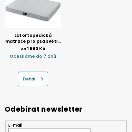
LUI ortopedická
matrace pro psa světle
šedá
1 990 Kč
od
Odesíláme do 7 dnů
Průměrné
hodnocení
produktu
Detail
je
5,0
z
5
hvězdiček.
Odebírat newsletter
E-mail