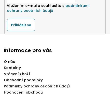
Vložením e-mailu souhlasíte s
podmínkami
ochrany osobních údajů
Přihlásit se
Z
á
p
Informace pro vás
a
O nás
t
Kontakty
í
Vrácení zboží
Obchodní podmínky
Podmínky ochrany osobních údajů
Hodnocení obchodu