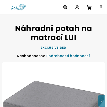
Přejít
na
obsah
Nákupn
Hledat
Přihlášení
Náhradní potah na
košík
matraci LUI
EXCLUSIVE BED
Průměrné
Neohodnoceno
Podrobnosti hodnocení
hodnocení
produktu
je
0,0
z
5
hvězdiček.