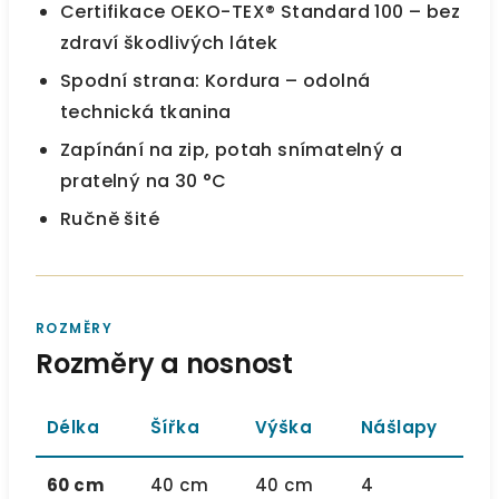
Certifikace OEKO-TEX® Standard 100 – bez
zdraví škodlivých látek
Spodní strana: Kordura – odolná
technická tkanina
Zapínání na zip, potah snímatelný a
pratelný na 30 °C
Ručně šité
ROZMĚRY
Rozměry a nosnost
Délka
Šířka
Výška
Nášlapy
60 cm
40 cm
40 cm
4