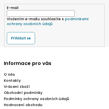
E-mail
Vložením e-mailu souhlasíte s
podmínkami
ochrany osobních údajů
Přihlásit se
Z
á
p
Informace pro vás
a
O nás
t
Kontakty
í
Vrácení zboží
Obchodní podmínky
Podmínky ochrany osobních údajů
Hodnocení obchodu