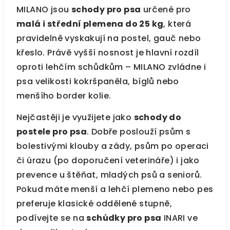
MILANO jsou
schody pro psa
určené pro
malá i střední plemena do 25 kg
, která
pravidelně vyskakují na postel, gauč nebo
křeslo. Právě vyšší nosnost je hlavní rozdíl
oproti lehčím schůdkům – MILANO zvládne i
psa velikosti kokršpaněla, bíglů nebo
menšího border kolie.
Nejčastěji je využijete jako
schody do
postele pro psa
. Dobře poslouží psům s
bolestivými klouby a zády, psům po operaci
či úrazu (po doporučení veterináře) i jako
prevence u štěňat, mladých psů a seniorů.
Pokud máte menší a lehčí plemeno nebo pes
preferuje klasické oddělené stupně,
podívejte se na
schůdky pro psa
INARI ve