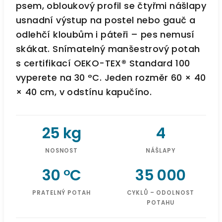
psem, obloukový profil se čtyřmi nášlapy
usnadní výstup na postel nebo gauč a
odlehčí kloubům i páteři – pes nemusí
skákat. Snímatelný manšestrový potah
s certifikací OEKO-TEX® Standard 100
vyperete na 30 °C. Jeden rozměr 60 × 40
× 40 cm, v odstínu kapučíno.
25 kg
4
NOSNOST
NÁŠLAPY
30 °C
35 000
PRATELNÝ POTAH
CYKLŮ – ODOLNOST
POTAHU