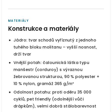
MATERIÁLY
Konstrukce a materiály
Jádro: tvar schodů vyříznutý z jednoho
tuhého bloku molitanu – vyšší nosnost,
drží tvar
Vnější potah: čalounická látka typu
manšestr (corduroy) s výraznou
žebrovanou strukturou, 90 % polyester +
10 % nylon, gramáž 365 g/m²
Odolnost potahu: proti oděru 35 000
cyklů, pet friendly (odolnější vůči
drápkům), velmi dobrá stálobarevnost