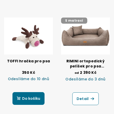
S matrací
TOFFI hračka pro psa
RIMINI ortopedický
pelíšek pro psa
kapučíno
350 Kč
2 390 Kč
od
Odesíláme do 10 dnů
Odesíláme do 3 dnů
Průměrné
hodnocení
produktu
Do košíku
Detail
je
5,0
z