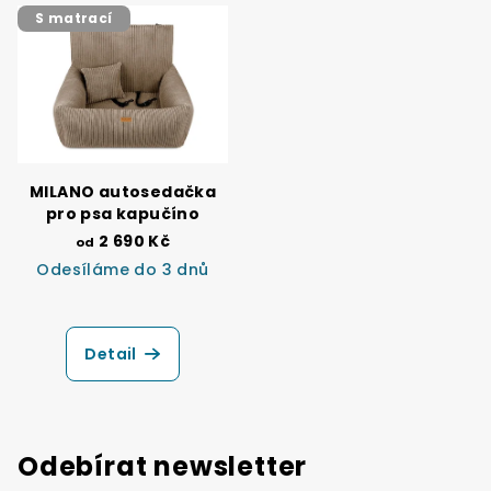
5
S matrací
hvězdiček.
MILANO autosedačka
pro psa kapučíno
2 690 Kč
od
Odesíláme do 3 dnů
Detail
Odebírat newsletter