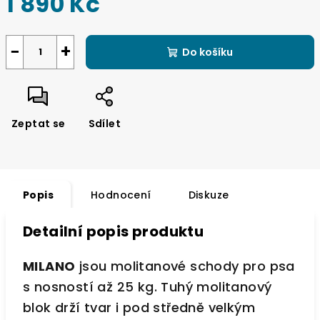
1 890 Kč
Měrná
cena:
−
+
Do košíku
Zeptat se
Sdílet
Popis
Hodnocení
Diskuze
Detailní popis produktu
MILANO
jsou molitanové schody pro psa
s nosností až 25 kg. Tuhý molitanový
blok drží tvar i pod středně velkým