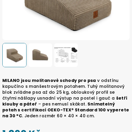
MILANO jsou molitanové schody pro psa
v odstínu
kapučíno s manšestrovým potahem. Tuhý molitanový
blok zvládne psa až do 25 kg, obloukový profil se
čtyřmi nášlapy usnadní výstup na postel i gauč a
šetří
klouby a páteř
– pes nemusí skákat.
Snímatelný
potah s certifikací OEKO-TEX® Standard 100 vyperete
na 30 °C
. Jeden rozměr 60 × 40 × 40 cm.