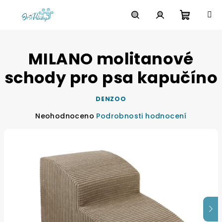
Přejít
na
obsah
Nákupn
Hledat
Přihlášení
MILANO molitanové
košík
schody pro psa kapučíno
DENZOO
Průměrné
Neohodnoceno
Podrobnosti hodnocení
hodnocení
produktu
je
0,0
z
5
hvězdiček.