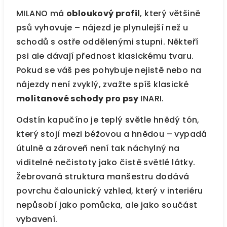
MILANO má
obloukový profil
, který většině
psů vyhovuje – nájezd je plynulejší než u
schodů s ostře oddělenými stupni. Někteří
psi ale dávají přednost klasickému tvaru.
Pokud se váš pes pohybuje nejistě nebo na
nájezdy není zvyklý, zvažte spíš klasické
molitanové schody pro psy
INARI.
Odstín kapučíno je teplý světle hnědý tón,
který stojí mezi béžovou a hnědou – vypadá
útulně a zároveň není tak náchylný na
viditelné nečistoty jako čistě světlé látky.
Žebrovaná struktura manšestru dodává
povrchu čalounický vzhled, který v interiéru
nepůsobí jako pomůcka, ale jako součást
vybavení.