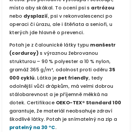
místo aby skákal. To ocení psi s
artrózou
nebo
dysplazií
, psi v rekonvalescenci po
operaci či úrazu, ale i štěňata a senioři, u
kterých jde hlavně o prevenci.
Potah je z čalounické látky typu
manšestr
(corduroy)
s výraznou žebrovanou
strukturou – 90 % polyester a 10 % nylon,
gramáž 365 g/m², odolnost proti oděru
35
000 cyklů
. Látka je
pet friendly
, tedy
odolnější vůči drápkům, má velmi dobrou
stálobarevnost a je příjemně měkká na
dotek. Certifikace
OEKO-TEX® Standard 100
garantuje, že materiál neobsahuje zdraví
škodlivé látky. Potah je snímatelný na zip a
pratelný na 30 °C
.