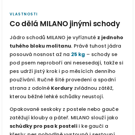
VLASTNOSTI
Co dělá MILANO jinými schody
Jádro schodů MILANO je vyříznuté
z jednoho
tuhého bloku molitanu
. Právě tuhost jádra
posouvá nosnost až na
25 kg
– schody se
pod psem neproboří ani nesesedají, takže si
pes udrží jistý krok i po měsících denního
používání. Ručně šité provedení a spodní
strana z odolné
Kordury
zvládnou zátěž,
kterou běžné lehké schůdky neustojí.
Opakované seskoky z postele nebo gauče
zatěžují klouby a páteř. MILANO slouží jako
schůdky pro psa k posteli
i ke gauči a
křeslu: pes pohodlně vystoupá i sestoupí,