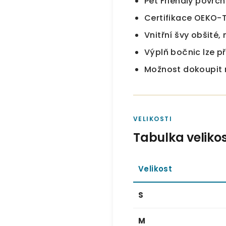
Pet Friendly povrc
Certifikace OEKO-T
Vnitřní švy obšité,
Výplň bočnic lze př
Možnost dokoupit 
VELIKOSTI
Tabulka velikos
Velikost
S
M