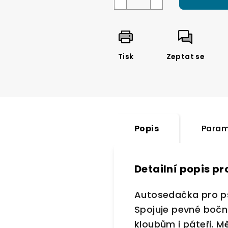
Tisk
Zeptat se
Popis
Param
Detailní popis p
Autosedačka pro 
Spojuje pevné bočn
kloubům i páteři. M