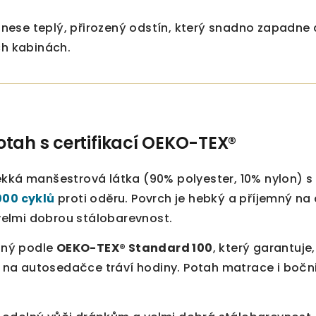
nese teplý, přirozený odstín, který snadno zapadne 
ch kabinách.
tah s certifikací OEKO-TEX®
ěkká manšestrová látka (90% polyester, 10% nylon) 
000 cyklů
proti oděru. Povrch je hebký a příjemný na d
elmi dobrou stálobarevnost.
vaný podle
OEKO-TEX® Standard 100
, který garantuje,
ří na autosedačce tráví hodiny. Potah matrace i bočn