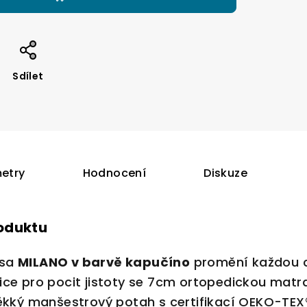
Sdílet
etry
Hodnocení
Diskuze
roduktu
psa
MILANO v barvě kapučíno
promění každou ce
ice pro pocit jistoty se 7cm ortopedickou matr
ěkký manšestrový potah s certifikací OEKO-TEX®