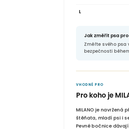
L
Jak změřit psa pro
Změřte svého psa v
bezpečnosti během 
VHODNÉ PRO
Pro koho je MI
MILANO je navržená 
štěňata, mladí psi i 
Pevné bočnice dávají 