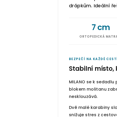
drápkům. Ideální ře
7 cm
ORTOPEDICKÁ MATR
BEZPEČÍ NA KAŽDÉ CEST
Stabilní místo, 
MILANO se k sedadlu 
blokem molitanu zabr
nesklouzává.
Dvě malé karabiny slo
snižuje stres z cestov