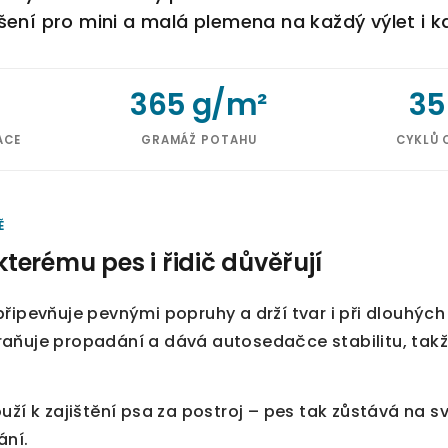
šení pro mini a malá plemena na každý výlet i 
365 g/m²
35
ACE
GRAMÁŽ POTAHU
CYKLŮ 
Ě
kterému pes i řidič důvěřují
připevňuje pevnými popruhy a drží tvar i při dlouhý
aňuje propadání a dává autosedačce stabilitu, takž
uží k zajištění psa za postroj – pes tak zůstává na 
ání.