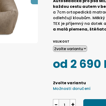
Autosedačka pro psa MI
je
každou cestu autem v be
0,0
a 7cm ortopedická matrac
z
odlehčují kloubům. Měkký
5
TEX je příjemný na dotek 
hvězdiček.
a malá plemena, štěňata 
VELIKOST
od
2 690
Měrná
cena:
Zvolte variantu
Možnosti doručení
−
+