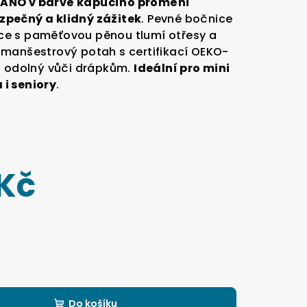
LANO v barvě kapučíno promění
zpečný a klidný zážitek
. Pevné bočnice
e s paměťovou pěnou tlumí otřesy a
 manšestrový potah s certifikací OEKO-
a odolný vůči drápkům.
Ideální pro mini
i seniory
.
 Kč
Do košíku