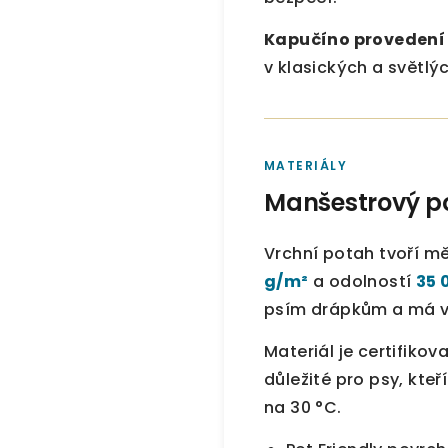
Kapučíno provedení
v klasických a světlý
MATERIÁLY
Manšestrový po
Vrchní potah tvoří m
g/m²
a odolností
35 
psím drápkům a má v
Materiál je certifiko
důležité pro psy, kte
na 30 °C.