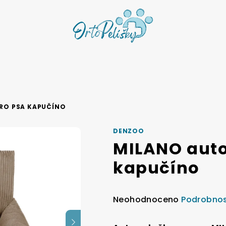
RO PSA KAPUČÍNO
DENZOO
MILANO aut
kapučíno
Průměrné
Neohodnoceno
Podrobnos
hodnocení
produktu