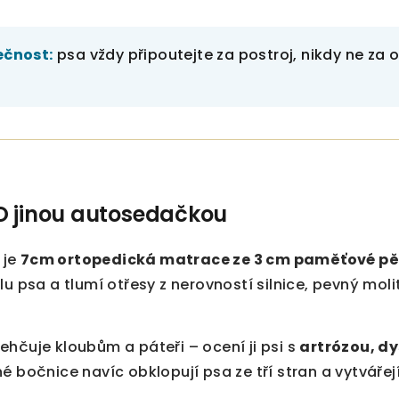
ečnost:
psa vždy připoutejte za postroj, nikdy ne za o
O jinou autosedačkou
 je
7cm ortopedická matrace ze 3 cm paměťové pě
lu psa a tlumí otřesy z nerovností silnice, pevný moli
hčuje kloubům a páteři – ocení ji psi s
artrózou, dy
é bočnice navíc obklopují psa ze tří stran a vytvářej