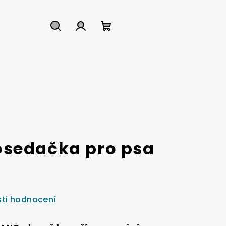
Hledat
Přihlášení
Nákupní
košík
osedačka pro psa
ti hodnocení