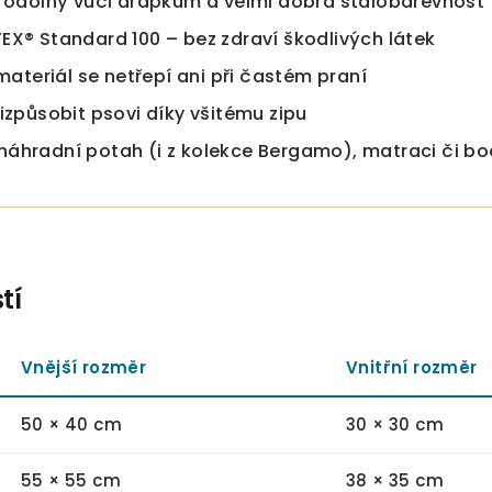
h odolný vůči drápkům a velmi dobrá stálobarevnost
EX® Standard 100 – bez zdraví škodlivých látek
 materiál se netřepí ani při častém praní
izpůsobit psovi díky všitému zipu
náhradní potah (i z kolekce Bergamo), matraci či b
tí
Vnější rozměr
Vnitřní rozměr
50 × 40 cm
30 × 30 cm
55 × 55 cm
38 × 35 cm