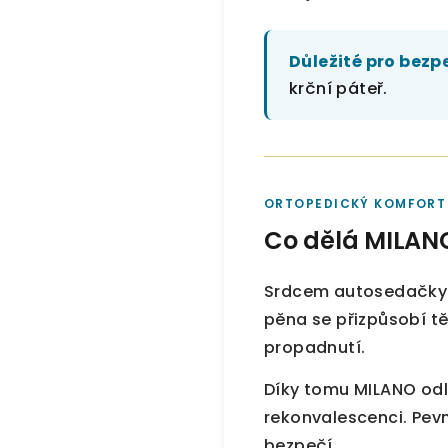
Důležité pro bezp
krční páteř.
ORTOPEDICKÝ KOMFORT
Co dělá MILAN
Srdcem autosedačky
pěna se přizpůsobí tě
propadnutí.
Díky tomu MILANO odle
rekonvalescenci. Pevn
bezpečí.