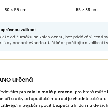
80 × 55 cm
55 × 38 cm
 správnou velikost
leže od čumáku po kořen ocasu, bez přidávání centimet
jízdy naopak výhodou. U štěňat počítejte s velikostí v
LANO určená
především pro
mini a malá plemena
, pro která může 
senioři a díky ortopedické matraci je vhodná také pro
citlivějším pejskům pocit bezpečí a klidu i na delšíc