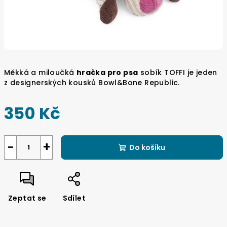
Měkká a miloučká
hračka pro psa
sobík TOFFI je jeden
z designerských kousků
Bowl&Bone Republic.
350 Kč
Měrná
cena:
−
+
Do košíku
Zeptat se
Sdílet