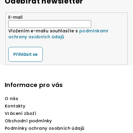
Odebírat newsletter
E-mail
Vložením e-mailu souhlasíte s
podmínkami
ochrany osobních údajů
Přihlásit se
Z
á
p
Informace pro vás
a
O nás
t
Kontakty
í
Vrácení zboží
Obchodní podmínky
Podmínky ochrany osobních údajů