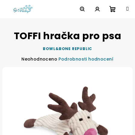
Přejít
na
obsah
Nákupn
Hledat
Přihlášení
TOFFI hračka pro psa
košík
BOWL&BONE REPUBLIC
Průměrné
Neohodnoceno
Podrobnosti hodnocení
hodnocení
produktu
je
0,0
z
5
hvězdiček.