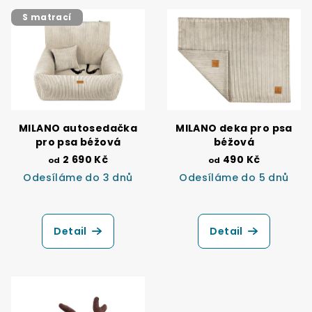
S matrací
MILANO autosedačka
MILANO deka pro psa
pro psa béžová
béžová
2 690 Kč
490 Kč
od
od
Odesíláme do 3 dnů
Odesíláme do 5 dnů
Průměrné
hodnocení
produktu
Detail
Detail
je
5,0
z
5
hvězdiček.