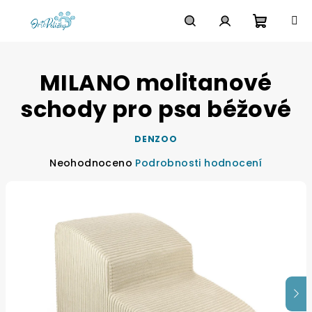
Přejít
na
obsah
Nákupn
Hledat
Přihlášení
MILANO molitanové
košík
schody pro psa béžové
DENZOO
Průměrné
Neohodnoceno
Podrobnosti hodnocení
hodnocení
produktu
je
0,0
z
5
hvězdiček.