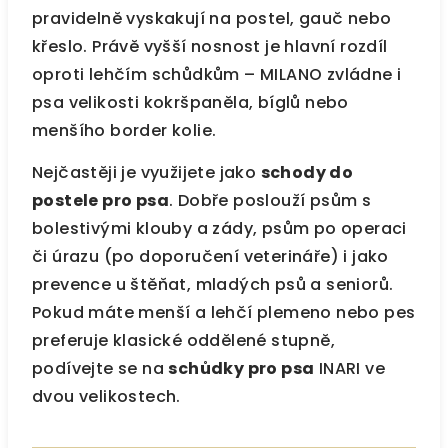
pravidelně vyskakují na postel, gauč nebo
křeslo. Právě vyšší nosnost je hlavní rozdíl
oproti lehčím schůdkům – MILANO zvládne i
psa velikosti kokršpaněla, bíglů nebo
menšího border kolie.
Nejčastěji je využijete jako
schody do
postele pro psa
. Dobře poslouží psům s
bolestivými klouby a zády, psům po operaci
či úrazu (po doporučení veterináře) i jako
prevence u štěňat, mladých psů a seniorů.
Pokud máte menší a lehčí plemeno nebo pes
preferuje klasické oddělené stupně,
podívejte se na
schůdky pro psa
INARI ve
dvou velikostech.