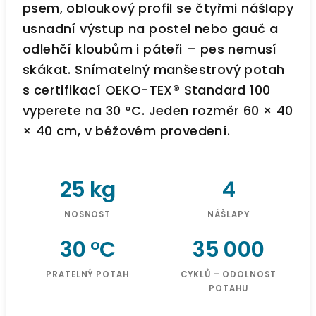
psem, obloukový profil se čtyřmi nášlapy
usnadní výstup na postel nebo gauč a
odlehčí kloubům i páteři – pes nemusí
skákat. Snímatelný manšestrový potah
s certifikací OEKO-TEX® Standard 100
vyperete na 30 °C. Jeden rozměr 60 × 40
× 40 cm, v béžovém provedení.
25 kg
4
NOSNOST
NÁŠLAPY
30 °C
35 000
PRATELNÝ POTAH
CYKLŮ – ODOLNOST
POTAHU