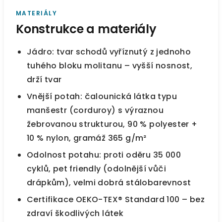
MATERIÁLY
Konstrukce a materiály
Jádro: tvar schodů vyříznutý z jednoho
tuhého bloku molitanu – vyšší nosnost,
drží tvar
Vnější potah: čalounická látka typu
manšestr (corduroy) s výraznou
žebrovanou strukturou, 90 % polyester +
10 % nylon, gramáž 365 g/m²
Odolnost potahu: proti oděru 35 000
cyklů, pet friendly (odolnější vůči
drápkům), velmi dobrá stálobarevnost
Certifikace OEKO-TEX® Standard 100 – bez
zdraví škodlivých látek