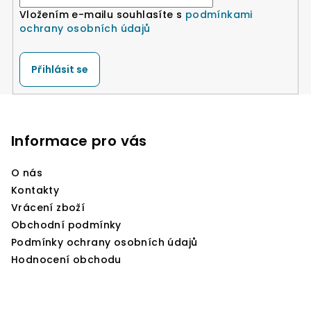
Vložením e-mailu souhlasíte s
podmínkami
ochrany osobních údajů
Přihlásit se
Z
á
p
Informace pro vás
a
O nás
t
Kontakty
í
Vrácení zboží
Obchodní podmínky
Podmínky ochrany osobních údajů
Hodnocení obchodu