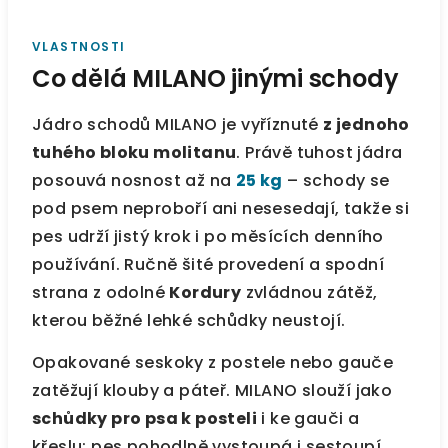
VLASTNOSTI
Co dělá MILANO jinými schody
Jádro schodů MILANO je vyříznuté
z jednoho
tuhého bloku molitanu
. Právě tuhost jádra
posouvá nosnost až na
25 kg
– schody se
pod psem neproboří ani nesesedají, takže si
pes udrží jistý krok i po měsících denního
používání. Ručně šité provedení a spodní
strana z odolné
Kordury
zvládnou zátěž,
kterou běžné lehké schůdky neustojí.
Opakované seskoky z postele nebo gauče
zatěžují klouby a páteř. MILANO slouží jako
schůdky pro psa k posteli
i ke gauči a
křeslu: pes pohodlně vystoupá i sestoupí,