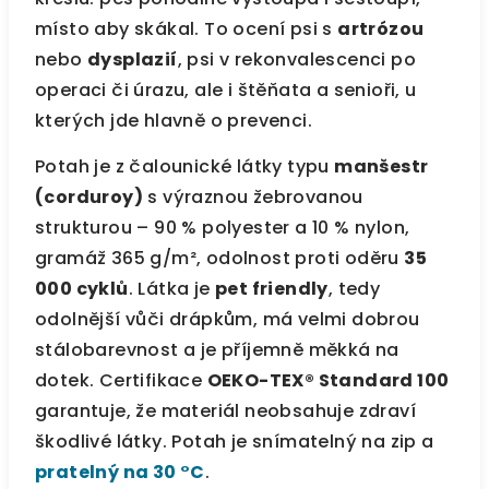
místo aby skákal. To ocení psi s
artrózou
nebo
dysplazií
, psi v rekonvalescenci po
operaci či úrazu, ale i štěňata a senioři, u
kterých jde hlavně o prevenci.
Potah je z čalounické látky typu
manšestr
(corduroy)
s výraznou žebrovanou
strukturou – 90 % polyester a 10 % nylon,
gramáž 365 g/m², odolnost proti oděru
35
000 cyklů
. Látka je
pet friendly
, tedy
odolnější vůči drápkům, má velmi dobrou
stálobarevnost a je příjemně měkká na
dotek. Certifikace
OEKO-TEX® Standard 100
garantuje, že materiál neobsahuje zdraví
škodlivé látky. Potah je snímatelný na zip a
pratelný na 30 °C
.