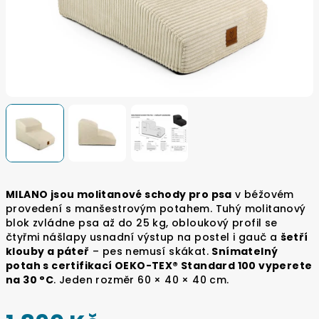
MILANO jsou molitanové schody pro psa
v béžovém
provedení s manšestrovým potahem. Tuhý molitanový
blok zvládne psa až do 25 kg, obloukový profil se
čtyřmi nášlapy usnadní výstup na postel i gauč a
šetří
klouby a páteř
– pes nemusí skákat.
Snímatelný
potah s certifikací OEKO-TEX® Standard 100 vyperete
na 30 °C
. Jeden rozměr 60 × 40 × 40 cm.