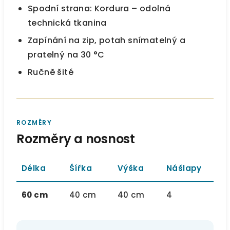
Spodní strana: Kordura – odolná
technická tkanina
Zapínání na zip, potah snímatelný a
pratelný na 30 °C
Ručně šité
ROZMĚRY
Rozměry a nosnost
Délka
Šířka
Výška
Nášlapy
60 cm
40 cm
40 cm
4