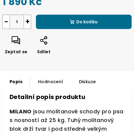
1 890 Kč
Měrná
cena:
−
+
Do košíku
Zeptat se
Sdílet
Popis
Hodnocení
Diskuze
Detailní popis produktu
MILANO
jsou molitanové schody pro psa
s nosností až 25 kg. Tuhý molitanový
blok drží tvar i pod středně velkým