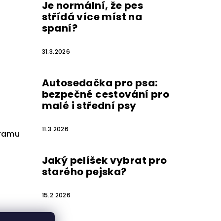
Je normální, že pes
střídá více míst na
spaní?
31.3.2026
Autosedačka pro psa:
bezpečné cestování pro
malé i střední psy
11.3.2026
gramu
Jaký pelíšek vybrat pro
starého pejska?
15.2.2026