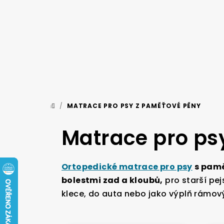
Přejít
na
obsah
/
MATRACE PRO PSY Z PAMĚŤOVÉ PĚNY
DOMŮ
Matrace pro ps
Ortopedické matrace pro psy
s pam
bolestmi zad a kloubů,
pro starší pej
klece, do auta nebo jako výplň rámový