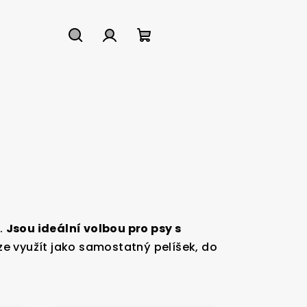
Hledat
Přihlášení
Nákupní
košík
.
Jsou ideální volbou pro psy s
ze využít jako samostatný pelíšek, do