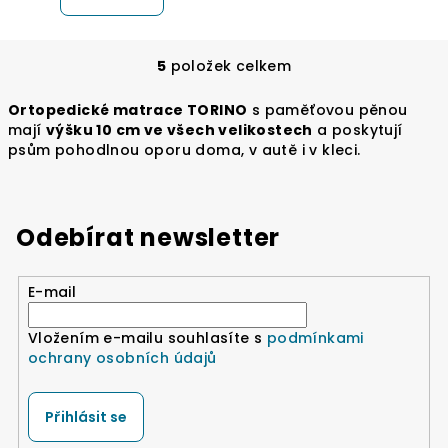
5
položek celkem
O
v
Ortopedické matrace TORINO
s paměťovou pěnou
l
mají
výšku 10 cm ve všech velikostech
a poskytují
á
psům pohodlnou oporu doma, v autě i v kleci.
d
a
c
Odebírat newsletter
í
p
r
E-mail
v
k
Vložením e-mailu souhlasíte s
podmínkami
y
ochrany osobních údajů
v
ý
p
Přihlásit se
i