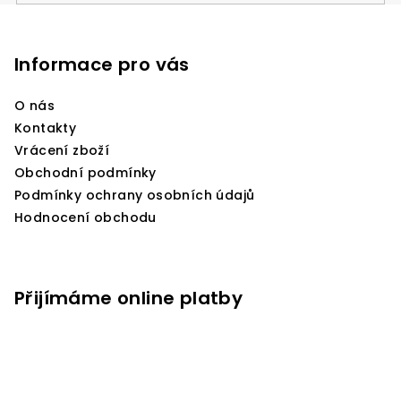
Z
s
u
á
p
Informace pro vás
a
O nás
t
Kontakty
í
Vrácení zboží
Obchodní podmínky
Podmínky ochrany osobních údajů
Hodnocení obchodu
Přijímáme online platby