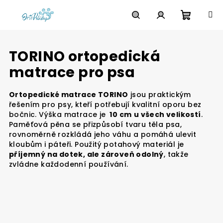
Přejít
na
obsah
Nákupn
Hledat
Přihlášení
TORINO ortopedická
košík
matrace pro psa
Ortopedické matrace TORINO
jsou praktickým
řešením pro psy, kteří potřebují kvalitní oporu bez
bočnic. Výška matrace je
10 cm
u všech velikostí
.
Paměťová pěna se přizpůsobí tvaru těla psa,
rovnoměrně rozkládá jeho váhu a pomáhá ulevit
kloubům i páteři. Použitý potahový materiál je
příjemný na dotek, ale zároveň odolný
, takže
zvládne každodenní používání.