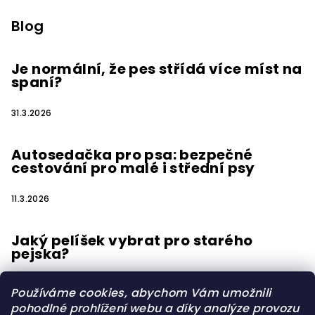
Blog
Je normální, že pes střídá více míst na
spaní?
31.3.2026
Autosedačka pro psa: bezpečné
cestování pro malé i střední psy
11.3.2026
Jaký pelíšek vybrat pro starého
pejska?
15.2.2026
Používáme cookies, abychom Vám umožnili
pohodlné prohlížení webu a díky analýze provozu