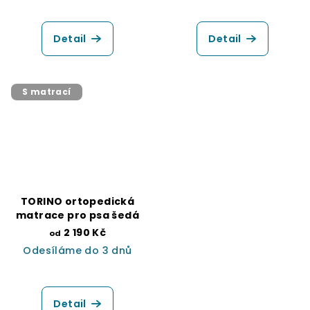
Průměrné
hodnocení
produktu
Detail
Detail
je
5,0
z
5
S matrací
hvězdiček.
TORINO ortopedická
matrace pro psa šedá
2 190 Kč
od
Odesíláme do 3 dnů
Detail