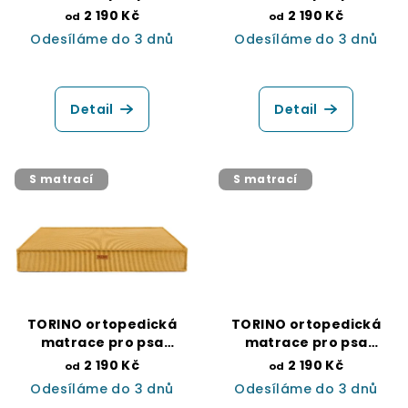
zelená
kapučíno
d
2 190 Kč
2 190 Kč
od
od
Odesíláme do 3 dnů
Odesíláme do 3 dnů
u
k
Průměrné
hodnocení
t
produktu
Detail
Detail
ů
je
5,0
z
5
S matrací
S matrací
hvězdiček.
TORINO ortopedická
TORINO ortopedická
matrace pro psa
matrace pro psa
hočicová
béžová
2 190 Kč
2 190 Kč
od
od
Odesíláme do 3 dnů
Odesíláme do 3 dnů