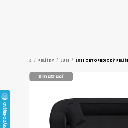
Přejít
na
obsah
/
PELÍŠKY
/
LUSI
/
LUSI ORTOPEDICKÝ PELÍŠ
DOMŮ
S matrací