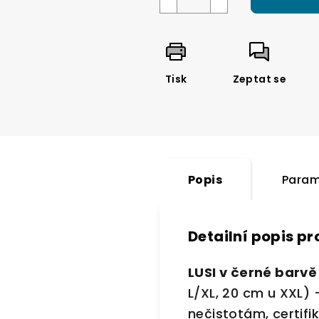
Tisk
Zeptat se
Popis
Param
Detailní popis p
LUSI v černé barvě
L/XL, 20 cm u XXL) 
nečistotám, certif