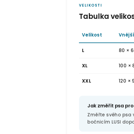
VELIKOSTI
Tabulka velikos
Velikost
Vnějš
L
80 × 
XL
100 ×
XXL
120 ×
Jak změřit psa pro
Změřte svého psa 
bočnicím LUSI dopo