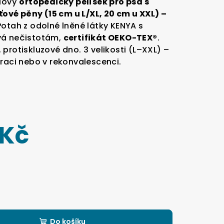
miový
ortopedický pelíšek pro psa s
vé pěny (15 cm u L/XL, 20 cm u XXL) –
 Potah z odolné lněné látky KENYA s
vá nečistotám,
certifikát OEKO-TEX®
.
protiskluzové dno. 3 velikosti (L–XXL) –
eraci nebo v rekonvalescenci.
 Kč
Do košíku