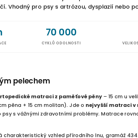
čí. Vhodný pro psy s artrózou, dysplazií nebo p
m
70 000
ACE
CYKLŮ ODOLNOSTI
VELIKO
iným pelechem
ortopedické matraci z paměťové pěny
– 15 cm u vel
 cm pěna + 15 cm molitan). Jde o
nejvyšší matraci v
o psy s vážnými zdravotními problémy. Matrace rovn
má charakteristický vzhled přírodního lnu, gramáž 4