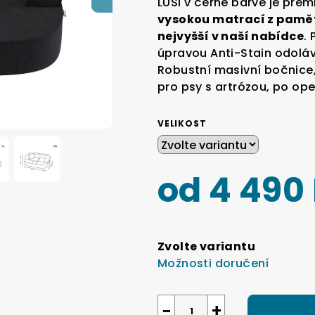
LUSI v černé barvě je pré
je
vysokou matrací z paměťo
5,0
nejvyšší v naší nabídce
.
z
úpravou Anti-Stain odolá
5
Robustní masivní bočnice, 
hvězdiček.
pro psy s artrózou, po op
VELIKOST
od
4 490
Měrná
cena:
Zvolte variantu
Možnosti doručení
−
+