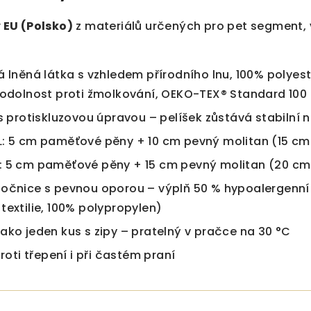
v EU (Polsko)
z materiálů určených pro pet segment, 
á lněná látka s vzhledem přírodního lnu, 100% polyes
 odolnost proti žmolkování, OEKO-TEX® Standard 100
 s protiskluzovou úpravou – pelíšek zůstává stabilní
L: 5 cm paměťové pěny + 10 cm pevný molitan (15 c
: 5 cm paměťové pěny + 15 cm pevný molitan (20 cm
očnice s pevnou oporou – výplň 50 % hypoalergenní s
textilie, 100% polypropylen)
ako jeden kus s zipy – pratelný v pračce na 30 °C
proti třepení i při častém praní