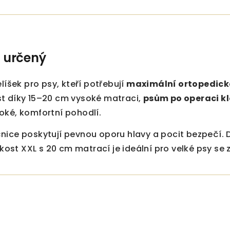
I určený
líšek pro psy, kteří potřebují
maximální ortopedick
t díky 15–20 cm vysoké matraci,
psům po operaci k
oké, komfortní pohodlí.
ice poskytují pevnou oporu hlavy a pocit bezpečí. Dí
likost XXL s 20 cm matrací je ideální pro velké psy se