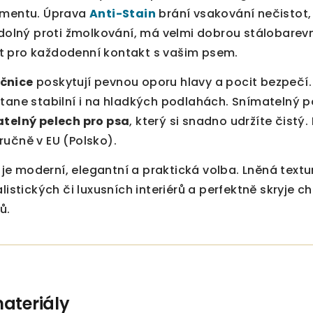
gmentu. Úprava
Anti-Stain
brání vsakování nečistot,
odolný proti žmolkování, má velmi dobrou stálobarevn
t pro každodenní kontakt s vašim psem.
čnice
poskytují pevnou oporu hlavy a pocit bezpečí. 
tane stabilní i na hladkých podlahách. Snímatelný p
atelný pelech pro psa
, který si snadno udržíte čistý
ručně v EU (Polsko).
je moderní, elegantní a praktická volba. Lněná tex
listických či luxusních interiérů a perfektně skryje c
ů.
ateriály