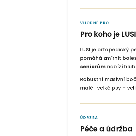
VHODNÉ PRO
Pro koho je LUS
LUSI je ortopedický pe
pomáhá zmírnit boles
seniorům
nabízí hlub
Robustní masivní bočn
malé i velké psy – ve
ÚDRŽBA
Péče a údržba