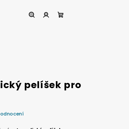
Hledat
Přihlášení
Nákupní
košík
ický pelíšek pro
hodnocení