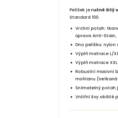
Pelíšek je
ručně šitý 
Standard 100.
Vrchní potah: tkan
úprava Anti-Stain,
Dno pelíšku: nylon
Výplň matrace L/X
Výplň matrace XXL
Robustní masivní b
molitanu (netkaná 
Snímatelný potah j
Vnitřní švy obšité 