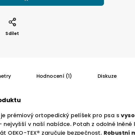
Sdílet
etry
Hodnocení (1)
Diskuze
roduktu
je prémiový ortopedický pelíšek pro psa s
vyso
– nejvyšší v naší nabídce. Potah z odolné lněné
ikát OEKO-TEX® zaručuje bezpečnost.
Robustní 