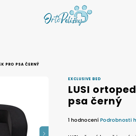
EK PRO PSA ČERNÝ
EXCLUSIVE BED
LUSI ortoped
psa černý
Průměrné
1 hodnocení
Podrobnosti 
hodnocení
produktu