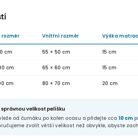
tí
í rozměr
Vnitřní rozměr
Výška matra
60 cm
55 × 50 cm
15 cm
 80 cm
65 × 60 cm
15 cm
 90 cm
80 × 70 cm
20 cm
 správnou velikost pelíšku
vleže od čumáku po kořen ocasu a přidejte cca
10 cm
p
ručujeme zvolit větší velikost než obvykle, abyste zach