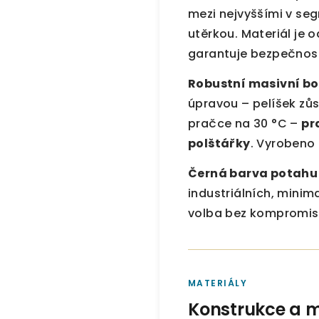
mezi nejvyššími v se
utěrkou. Materiál je 
garantuje bezpečnos
Robustní masivní bo
úpravou – pelíšek zůs
pračce na 30 °C –
pr
polštářky
. Vyrobeno 
Černá barva potahu
industriálních, minima
volba bez kompromis
MATERIÁLY
Konstrukce a m