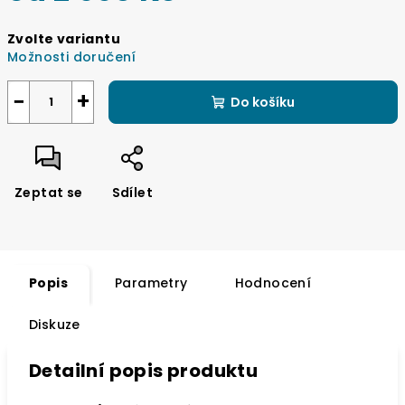
Měrná
Zvolte variantu
cena:
Možnosti doručení
−
+
Do košíku
Zeptat se
Sdílet
Popis
Parametry
Hodnocení
Diskuze
Detailní popis produktu