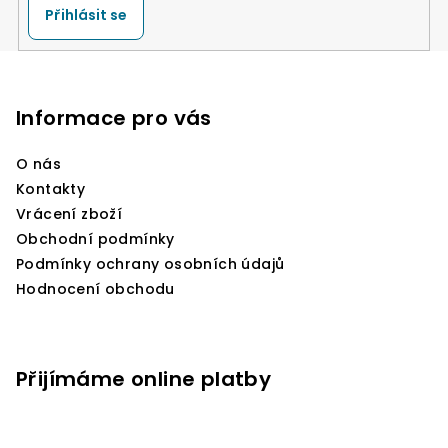
Přihlásit se
Z
á
p
Informace pro vás
a
O nás
t
Kontakty
í
Vrácení zboží
Obchodní podmínky
Podmínky ochrany osobních údajů
Hodnocení obchodu
Přijímáme online platby