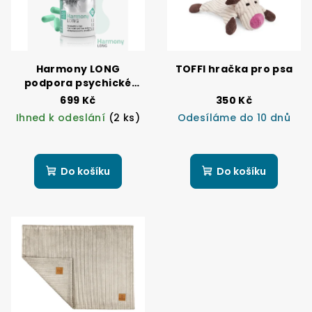
Harmony LONG
TOFFI hračka pro psa
podpora psychické
pohody u psů
699 Kč
350 Kč
Ihned k odeslání
(2 ks)
Odesíláme do 10 dnů
Do košíku
Do košíku