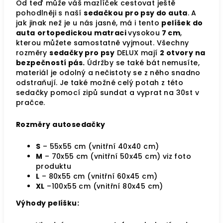
Od teď může váš mazlíček cestovat ještě
pohodlněji s naší
sedačkou pro psy do auta
.
A
jak jinak než je u nás jasné, má i tento
pelíšek do
auta
ortopedickou matraci
vysokou
7 cm
,
kterou můžete samostatně vyjmout. Všechny
rozměry
sedačky pro psy
DELUX mají
2 otvory na
bezpečností pás.
Údržby se také bát nemusíte,
materiál je odolný a nečistoty se z něho snadno
odstraňují. Je také možné celý potah z této
sedačky pomocí zipů sundat a vyprat na 30st v
pračce.
Rozměry autosedačky
S
– 55x55 cm (vnitřní 40x40 cm)
M
– 70x55 cm (vnitřní 50x45 cm) viz foto
produktu
L
– 80x55 cm (vnitřní 60x45 cm)
XL
–100x55 cm (vnitřní 80x45 cm)
Výhody pelíšku: