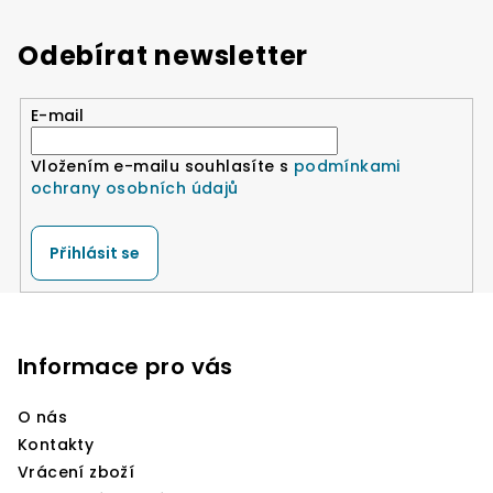
Odebírat newsletter
E-mail
Vložením e-mailu souhlasíte s
podmínkami
ochrany osobních údajů
Přihlásit se
Z
á
p
Informace pro vás
a
O nás
t
Kontakty
í
Vrácení zboží