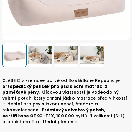
CLASSIC v krémové barvě od Bowl&Bone Republic je
ortopedický pelíšek pro psa s 5cm matrací z
paměťové pěny
. Klíčovou vlastností je voděodolný
vnitřní potah, který chrání jádro matrace před vlhkostí
– ideální pro psy s inkontinencí, štěňata a
rekonvalescenci.
Prémiový velvetový potah,
certifikace OEKO-TEX, 100 000
cyklů. 3 velikosti (S–L)
pro mini, malá a střední plemena.