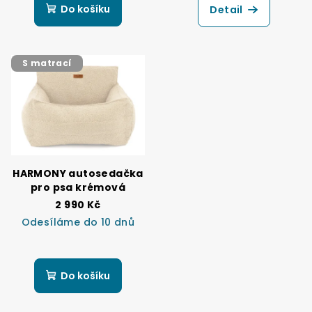
Do košíku
Detail
S matrací
HARMONY autosedačka
pro psa krémová
2 990 Kč
Odesíláme do 10 dnů
Do košíku