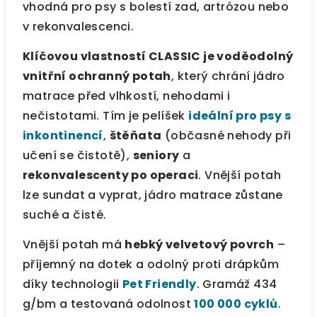
vhodná pro psy s bolestí zad, artrózou nebo
v rekonvalescenci.
Klíčovou vlastností CLASSIC je voděodolný
vnitřní ochranný potah
, který chrání jádro
matrace před vlhkostí, nehodami i
nečistotami. Tím je pelíšek
ideální pro psy s
inkontinencí
,
štěňata
(občasné nehody při
učení se čistotě),
seniory
a
rekonvalescenty po operaci
. Vnější potah
lze sundat a vyprat, jádro matrace zůstane
suché a čisté.
Vnější potah má
hebký velvetový povrch
–
příjemný na dotek a odolný proti drápkům
díky technologii
Pet Friendly
. Gramáž 434
g/bm a testovaná odolnost
100 000 cyklů
.