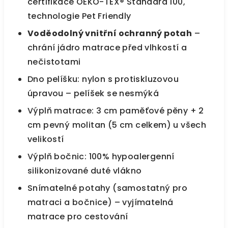
certifikace OEKO-TEX® Standard 100,
technologie Pet Friendly
Voděodolný vnitřní ochranný potah
–
chrání jádro matrace před vlhkostí a
nečistotami
Dno pelíšku: nylon s protiskluzovou
úpravou – pelíšek se nesmýká
Výplň matrace: 3 cm paměťové pěny + 2
cm pevný molitan (5 cm celkem) u všech
velikostí
Výplň bočnic: 100% hypoalergenní
silikonizované duté vlákno
Snímatelné potahy (samostatný pro
matraci a bočnice) – vyjímatelná
matrace pro cestování