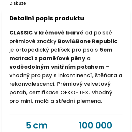
Diskuze
Detailní popis produktu
CLASSIC v krémové barvě
od polské
prémiové značky
Bowl&Bone Republic
je ortopedický pelíšek pro psa s
5cm
matrací z paměťové pěny
a
voděodolným vnitřním potahem
–
vhodný pro psy s inkontinencí, štěňata a
rekonvalescenci. Prémiový velvetový
potah, certifikace OEKO-TEX. Vhodný
pro mini, malá a střední plemena.
5 cm
100 000