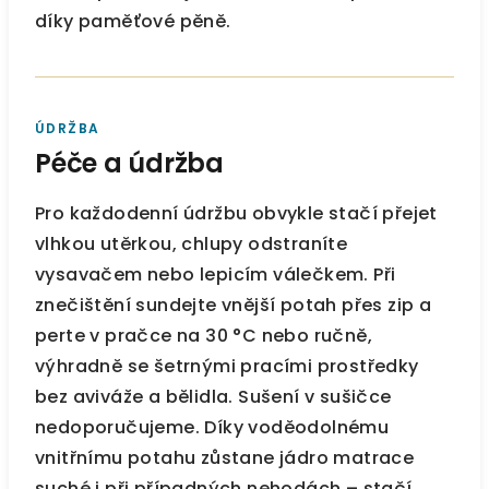
díky paměťové pěně.
ÚDRŽBA
Péče a údržba
Pro každodenní údržbu obvykle stačí přejet
vlhkou utěrkou, chlupy odstraníte
vysavačem nebo lepicím válečkem. Při
znečištění sundejte vnější potah přes zip a
perte v pračce na 30 °C nebo ručně,
výhradně se šetrnými pracími prostředky
bez aviváže a bělidla. Sušení v sušičce
nedoporučujeme. Díky voděodolnému
vnitřnímu potahu zůstane jádro matrace
suché i při případných nehodách – stačí