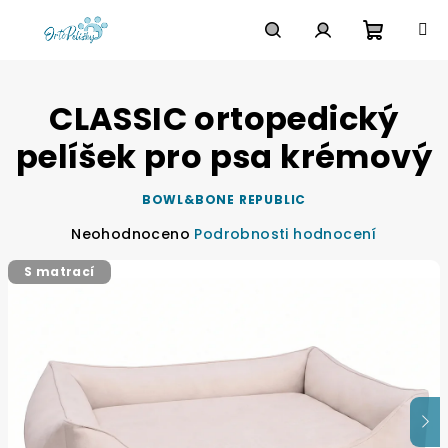
Přejít
na
obsah
Nákupn
Hledat
Přihlášení
CLASSIC ortopedický
košík
pelíšek pro psa krémový
BOWL&BONE REPUBLIC
Průměrné
Neohodnoceno
Podrobnosti hodnocení
hodnocení
S matrací
produktu
je
0,0
z
5
hvězdiček.