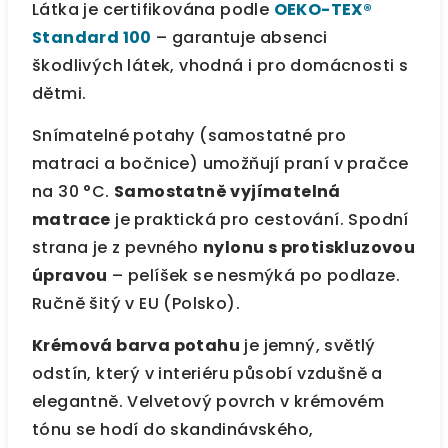
Látka je certifikována podle
OEKO-TEX®
Standard 100
– garantuje absenci
škodlivých látek, vhodná i pro domácnosti s
dětmi.
Snímatelné potahy (samostatné pro
matraci a bočnice) umožňují praní v pračce
na 30 °C.
Samostatně vyjímatelná
matrace
je praktická pro cestování. Spodní
strana je z pevného
nylonu s protiskluzovou
úpravou
– pelíšek se nesmýká po podlaze.
Ručně šitý v EU (Polsko).
Krémová barva potahu
je jemný, světlý
odstín, který v interiéru působí vzdušně a
elegantně. Velvetový povrch v krémovém
tónu se hodí do skandinávského,