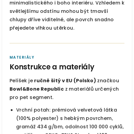
minimalistického i boho interiéru. Vzhledem k
světlejšímu odstínu mohou být tmavší
chlupy dříve viditelné, ale povrch snadno
přejedete vlhkou utěrkou.
MATERIÁLY
Konstrukce a materiály
Pelíšek je
ručně šitý v EU (Polsko)
značkou
Bowl&Bone Republic
z materiálů určených
pro pet segment.
Vrchní potah: prémiová velvetová látka
(100% polyester) s hebkým povrchem,
gramáž 434 g/bm, odolnost 100 000 cyklů,