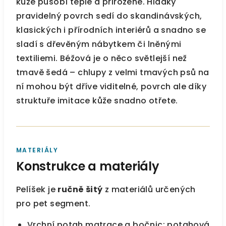
kůže působí teple a přirozeně. Hladký
pravidelný povrch sedí do skandinávských,
klasických i přírodních interiérů a snadno se
sladí s dřevěným nábytkem či lněnými
textiliemi. Béžová je o něco světlejší než
tmavě šedá – chlupy z velmi tmavých psů na
ní mohou být dříve viditelné, povrch ale díky
struktuře imitace kůže snadno otřete.
MATERIÁLY
Konstrukce a materiály
Pelíšek je
ručně šitý
z materiálů určených
pro pet segment.
Vrchní potah matrace a bočnic: potahová