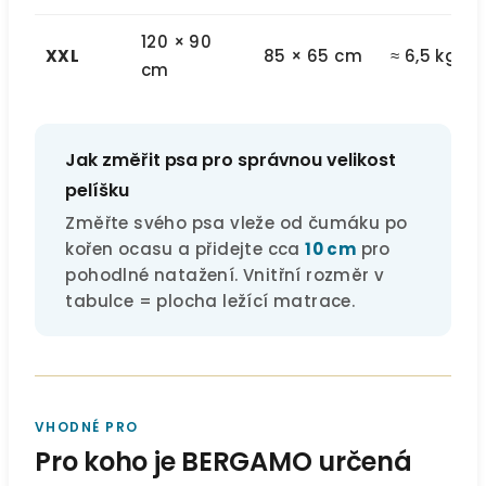
120 × 90
XXL
85 × 65 cm
≈ 6,5 kg
cm
Jak změřit psa pro správnou velikost
pelíšku
Změřte svého psa vleže od čumáku po
kořen ocasu a přidejte cca
10 cm
pro
pohodlné natažení. Vnitřní rozměr v
tabulce = plocha ležící matrace.
VHODNÉ PRO
Pro koho je BERGAMO určená