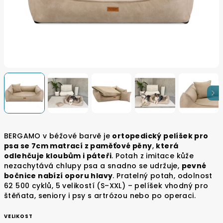
BERGAMO v béžové barvě je
ortopedický pelíšek pro
psa se 7cm matrací z paměťové pěny
,
která
odlehčuje kloubům i páteři
. Potah z imitace kůže
nezachytává chlupy psa a snadno se udržuje,
pevné
bočnice nabízí oporu hlavy
. Pratelný potah, odolnost
62 500 cyklů, 5 velikostí (S–XXL) – pelíšek vhodný pro
štěňata, seniory i psy s artrózou nebo po operaci.
VELIKOST