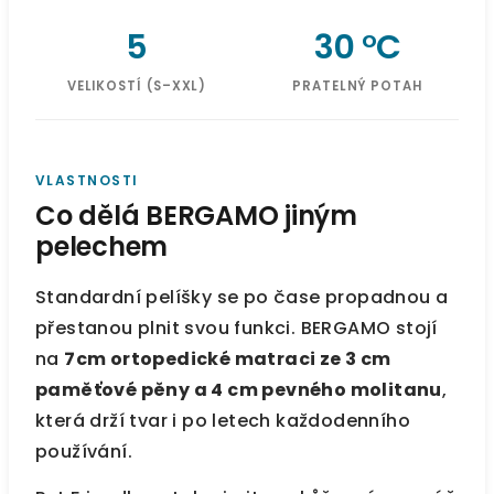
5
30 °C
VELIKOSTÍ (S–XXL)
PRATELNÝ POTAH
VLASTNOSTI
Co dělá BERGAMO jiným
pelechem
Standardní pelíšky se po čase propadnou a
přestanou plnit svou funkci. BERGAMO stojí
na
7cm ortopedické matraci ze 3 cm
paměťové pěny a 4 cm pevného molitanu
,
která drží tvar i po letech každodenního
používání.