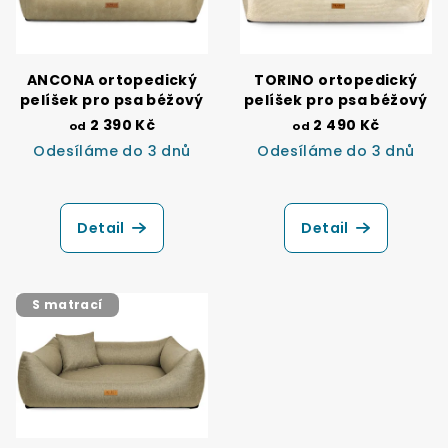
ANCONA ortopedický
TORINO ortopedický
pelíšek pro psa béžový
pelíšek pro psa béžový
2 390 Kč
2 490 Kč
od
od
Odesíláme do 3 dnů
Odesíláme do 3 dnů
Průměrné
hodnocení
produktu
Detail
Detail
je
5,0
z
5
S matrací
hvězdiček.