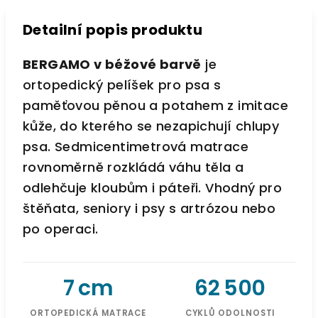
Detailní popis produktu
BERGAMO v béžové barvě
je
ortopedický pelíšek pro psa s
paměťovou pěnou a potahem z imitace
kůže, do kterého se nezapichují chlupy
psa. Sedmicentimetrová matrace
rovnoměrně rozkládá váhu těla a
odlehčuje kloubům i páteři. Vhodný pro
štěňata, seniory i psy s artrózou nebo
po operaci.
7 cm
62 500
ORTOPEDICKÁ MATRACE
CYKLŮ ODOLNOSTI