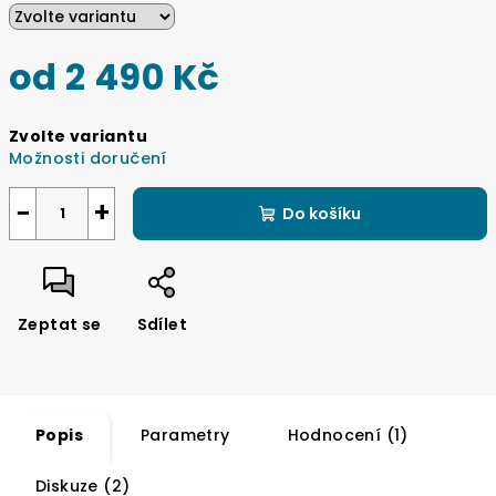
od
2 490 Kč
Měrná
Zvolte variantu
cena:
Možnosti doručení
−
+
Do košíku
Zeptat se
Sdílet
Popis
Parametry
Hodnocení (1)
Diskuze (2)