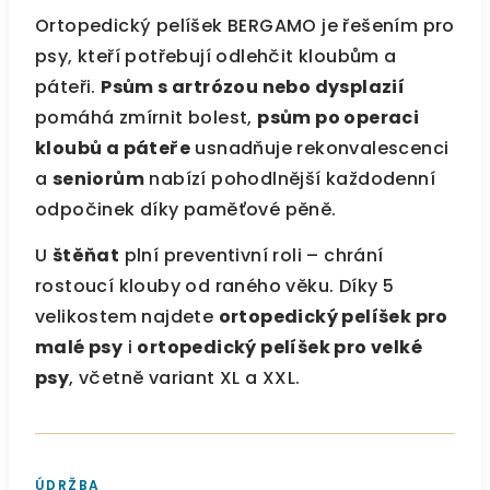
Ortopedický pelíšek BERGAMO je řešením pro
psy, kteří potřebují odlehčit kloubům a
páteři.
Psům s artrózou nebo dysplazií
pomáhá zmírnit bolest,
psům po operaci
kloubů a páteře
usnadňuje rekonvalescenci
a
seniorům
nabízí pohodlnější každodenní
odpočinek díky paměťové pěně.
U
štěňat
plní preventivní roli – chrání
rostoucí klouby od raného věku. Díky 5
velikostem najdete
ortopedický pelíšek pro
malé psy
i
ortopedický pelíšek pro velké
psy
, včetně variant XL a XXL.
ÚDRŽBA