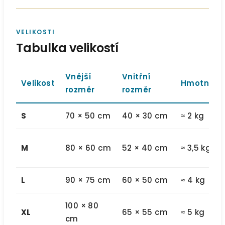
VELIKOSTI
Tabulka velikostí
Vnější
Vnitřní
Velikost
Hmotnost
rozměr
rozměr
S
70 × 50 cm
40 × 30 cm
≈ 2 kg
M
80 × 60 cm
52 × 40 cm
≈ 3,5 kg
L
90 × 75 cm
60 × 50 cm
≈ 4 kg
100 × 80
XL
65 × 55 cm
≈ 5 kg
cm