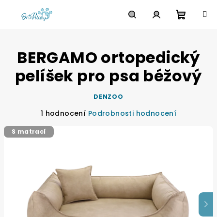
Přejít
na
obsah
Nákupn
Hledat
Přihlášení
BERGAMO ortopedický
košík
pelíšek pro psa béžový
DENZOO
Průměrné
1 hodnocení
Podrobnosti hodnocení
hodnocení
S matrací
produktu
je
5,0
z
5
hvězdiček.