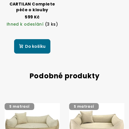
CARTILAN Complete
péče o klouby
599 Kč
Ihned k odeslání
(3 ks)
Do košíku
Podobné produkty
S matrací
S matrací