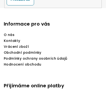
Z
á
p
Informace pro vás
a
O nás
t
Kontakty
í
Vrácení zboží
Obchodní podmínky
Podmínky ochrany osobních údajů
Hodnocení obchodu
Přijímáme online platby