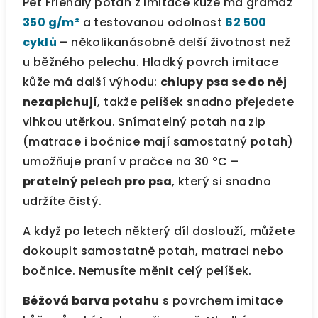
Pet Friendly potah z imitace kůže má gramáž
350 g/m²
a testovanou odolnost
62 500
cyklů
– několikanásobně delší životnost než
u běžného pelechu. Hladký povrch imitace
kůže má další výhodu:
chlupy psa se do něj
nezapichují
, takže pelíšek snadno přejedete
vlhkou utěrkou. Snímatelný potah na zip
(matrace i bočnice mají samostatný potah)
umožňuje praní v pračce na 30 °C –
pratelný pelech pro psa
, který si snadno
udržíte čistý.
A když po letech některý díl doslouží, můžete
dokoupit samostatně potah, matraci nebo
bočnice. Nemusíte měnit celý pelíšek.
Béžová barva potahu
s povrchem imitace