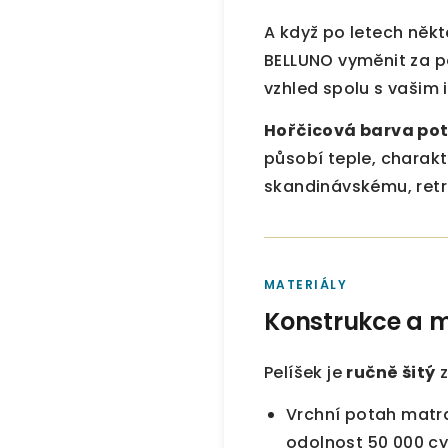
A když po letech něk
BELLUNO vyměnit za p
vzhled spolu s vašim 
Hořčicová barva po
působí teple, charakt
skandinávskému, retro
MATERIÁLY
Konstrukce a m
Pelíšek je
ručně šitý
z
Vrchní potah matra
odolnost 50 000 cy