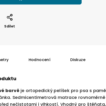
Sdílet
etry
Hodnocení
Diskuze
roduktu
vé barvě
je ortopedický pelíšek pro psa s pa
ánka. Sedmicentimetrová matrace rovnoměrně r
řed nečistotami i vlhkostí. Vhodný pro štěňata,