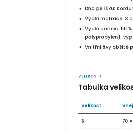
Dno pelíšku: Kordu
Výplň matrace: 3 
Výplň bočnic: 50 %
polypropylen), výpl
Vnitřní švy obšité 
VELIKOSTI
Tabulka velikos
Velikost
Vněj
S
70 ×