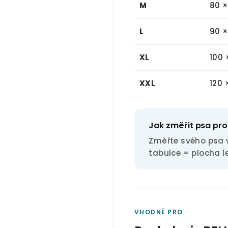
M
80 
L
90 ×
XL
100 
XXL
120 
Jak změřit psa pro
Změřte svého psa 
tabulce = plocha l
VHODNÉ PRO