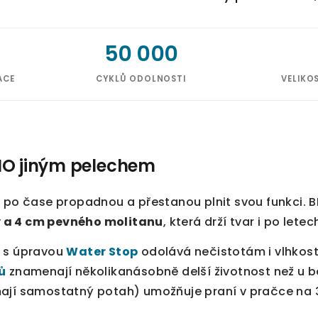
50 000
ACE
CYKLŮ ODOLNOSTI
VELIKO
NO jiným pelechem
 po čase propadnou a přestanou plnit svou funkci. B
 a 4 cm pevného molitanu
, která drží tvar i po let
h s úpravou
Water Stop
odolává nečistotám i vlhkos
ů
znamenají několikanásobně delší životnost než u b
ají samostatný potah) umožňuje praní v pračce na 