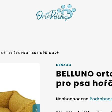
KÝ PELÍŠEK PRO PSA HOŘČICOVÝ
DENZOO
BELLUNO ort
pro psa hoř
Průměrné
Neohodnoceno
Podrobnos
hodnocení
produktu