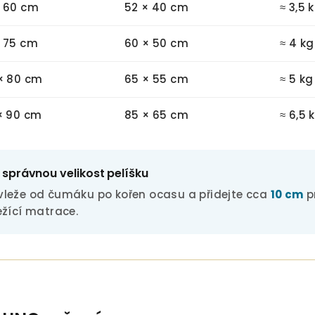
× 60 cm
52 × 40 cm
≈ 3,5 
 75 cm
60 × 50 cm
≈ 4 kg
× 80 cm
65 × 55 cm
≈ 5 kg
× 90 cm
85 × 65 cm
≈ 6,5 
 správnou velikost pelíšku
vleže od čumáku po kořen ocasu a přidejte cca
10 cm
p
ežící matrace.