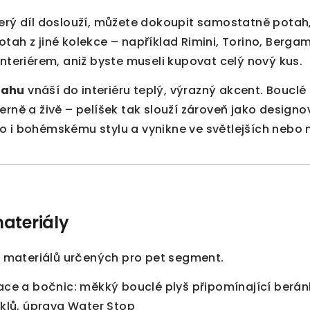
terý díl doslouží, můžete dokoupit samostatně potah
otah z jiné kolekce – například Rimini, Torino, Berg
interiérem, aniž byste museli kupovat celý nový kus.
tahu
vnáší do interiéru teplý, výrazný akcent. Boucl
erně a živě – pelíšek tak slouží zároveň jako designo
 i bohémskému stylu a vynikne ve světlejších nebo ne
ateriály
 materiálů určených pro pet segment.
ce a bočnic: měkký bouclé plyš připomínající berán
klů, úprava Water Stop