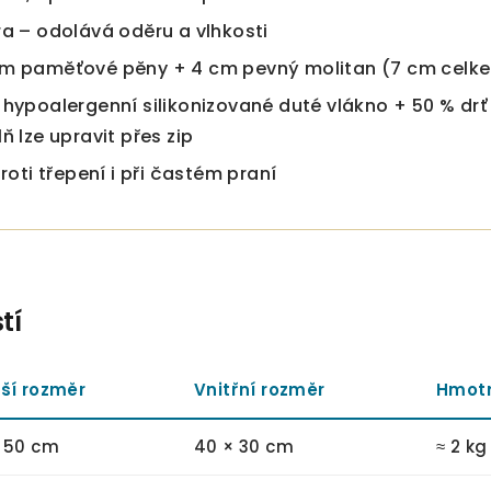
ra – odolává oděru a vlhkosti
cm paměťové pěny + 4 cm pevný molitan (7 cm celk
 hypoalergenní silikonizované duté vlákno + 50 % drť 
ň lze upravit přes zip
proti třepení i při častém praní
tí
ší rozměr
Vnitřní rozměr
Hmot
 50 cm
40 × 30 cm
≈ 2 kg