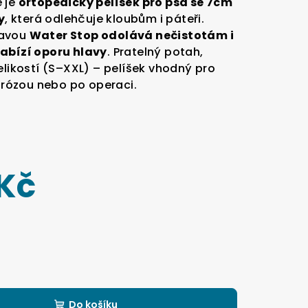
 je
ortopedický pelíšek pro psa se 7cm
y
, která odlehčuje kloubům i páteři.
ravou
Water Stop odolává nečistotám i
abízí oporu hlavy
. Pratelný potah,
elikostí (S–XXL) – pelíšek vhodný pro
rtrózou nebo po operaci.
 Kč
Do košíku