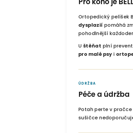
Pro koho je BE
Ortopedický pelíšek B
dysplazií
pomáhá zmí
pohodlnější každode
U
štěňat
plní prevent
pro malé psy
i
ortope
ÚDRŽBA
Péče a údržba
Potah perte v pračce 
sušičce nedoporučuje