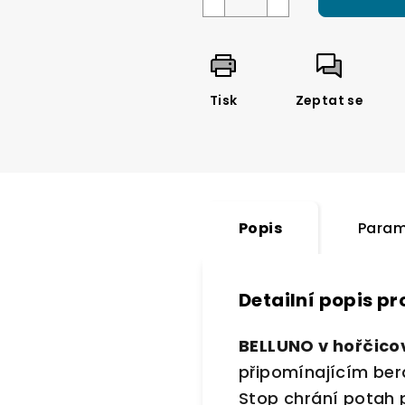
Tisk
Zeptat se
Popis
Param
Detailní popis p
BELLUNO v hořčico
připomínajícím ber
Stop chrání potah p