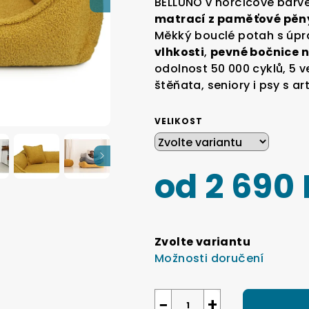
BELLUNO v hořčicové barvě
je
matrací z paměťové pěn
0,0
Měkký bouclé potah s úp
z
vlhkosti
,
pevné bočnice n
5
odolnost 50 000 cyklů, 5 v
hvězdiček.
štěňata, seniory i psy s a
VELIKOST
od
2 690
Měrná
cena:
Zvolte variantu
Možnosti doručení
−
+