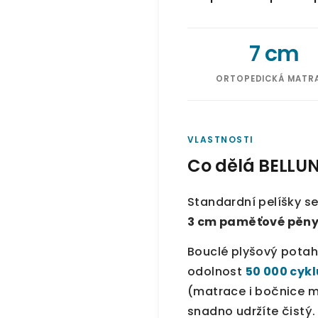
7 cm
ORTOPEDICKÁ MATR
VLASTNOSTI
Co dělá BELLU
Standardní pelíšky se
3 cm paměťové pěny
Bouclé plyšový pota
odolnost
50 000 cykl
(matrace i bočnice m
snadno udržíte čistý.