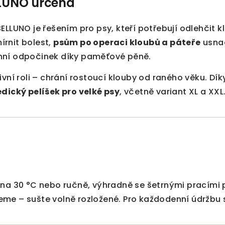
LLUNO určená
ELLUNO je řešením pro psy, kteří potřebují odlehčit 
rnit bolest,
psům po operaci kloubů a páteře
usnad
nní odpočinek díky paměťové pěně.
ivní roli – chrání rostoucí klouby od raného věku. Dí
dický pelíšek pro velké psy
, včetně variant XL a XXL
na 30 °C nebo ručně, výhradně se šetrnými pracími p
me – sušte volně rozložené. Pro každodenní údržbu s