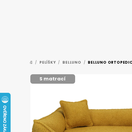
Přejít
na
obsah
/
PELÍŠKY
/
BELLUNO
/
BELLUNO ORTOPEDIC
DOMŮ
S matrací