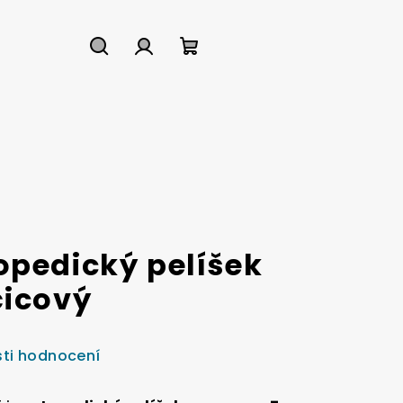
Hledat
Přihlášení
Nákupní
košík
opedický pelíšek
čicový
ti hodnocení