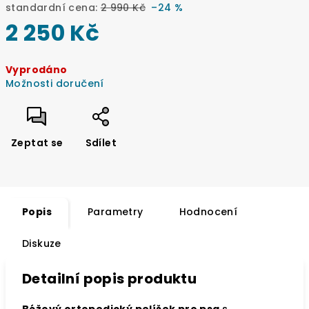
standardní cena:
2 990 Kč
–24 %
2 250 Kč
Měrná
Vyprodáno
cena:
Možnosti doručení
Zeptat se
Sdílet
Popis
Parametry
Hodnocení
Diskuze
Detailní popis produktu