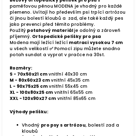
Béžový ortopedický pelíšek pro psa
s
paměťovou pěnou
MODENA je vhodný pro každé
plemeno. Uvítají ho především psi trpící artrózou
či jinou bolestí kloubů a zad, ale také každý pes
jako prevenci před těmito problémy.
Použitý
potahový
materiál
je odolný a zároveň
příjemný.
Ortopedické pelíšky pro psa
Modena
mají ležící ležící
matraci vysokou 7 cm
u všech velikostí
✅
Pomocí zipu můžete snadno
potah sundat a vyprat v pračce na 30st.
Rozměry:
S - 70x50x21 cm
vnitřní 40x30 cm
M - 80x60x23 cm
vnitřní 45x35 cm
L - 90x75x25 cm
vnitřní 55x45 cm
XL - 100x80x25 cm
vnitřní 65x55 cm
XXL - 120x90x27 cm
vnitřní 85x65 cm
Výhody pelíšku:
Vhodný
pro psy s artrózou
, bolestí zad a
kloubů