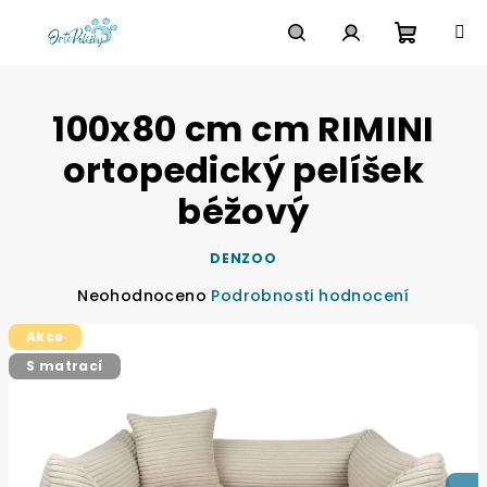
Přejít
na
obsah
Nákupn
Hledat
Přihlášení
100x80 cm cm RIMINI
košík
ortopedický pelíšek
béžový
DENZOO
Průměrné
Neohodnoceno
Podrobnosti hodnocení
hodnocení
Akce
produktu
je
S matrací
0,0
z
5
hvězdiček.