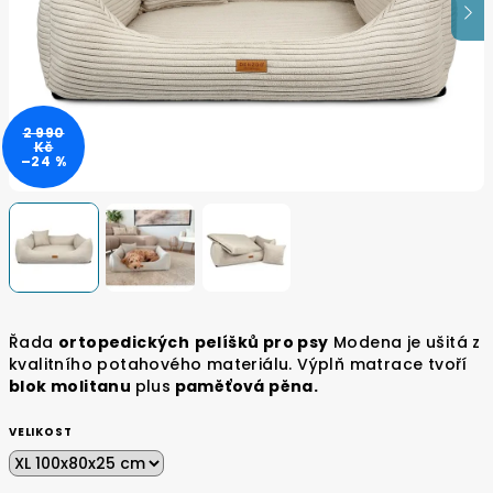
2 990
Kč
–24 %
Řada
ortopedických
pelíšků pro psy
Modena je ušitá z
kvalitního potahového materiálu. Výplň matrace tvoří
blok molitanu
plus
paměťová pěna.
VELIKOST