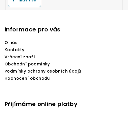
Z
á
p
Informace pro vás
a
O nás
t
Kontakty
í
Vrácení zboží
Obchodní podmínky
Podmínky ochrany osobních údajů
Hodnocení obchodu
Přijímáme online platby