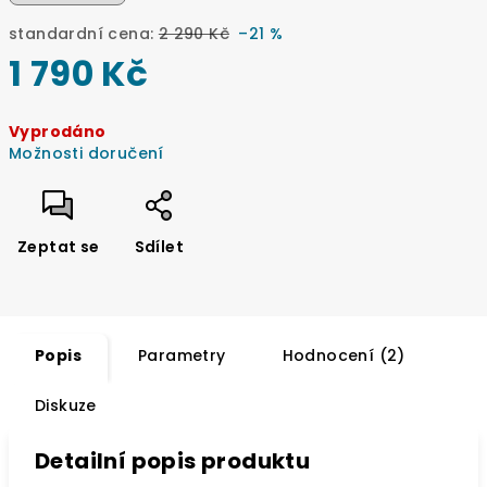
standardní cena:
2 290 Kč
–21 %
1 790 Kč
Měrná
Vyprodáno
cena:
Možnosti doručení
Zeptat se
Sdílet
Popis
Parametry
Hodnocení (2)
Diskuze
Detailní popis produktu