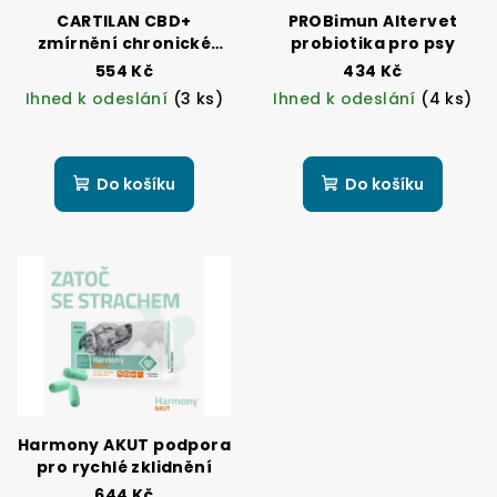
CARTILAN CBD+
PROBimun Altervet
zmírnění chronické
probiotika pro psy
bolesti
554 Kč
434 Kč
Ihned k odeslání
(3 ks)
Ihned k odeslání
(4 ks)
Do košíku
Do košíku
Harmony AKUT podpora
pro rychlé zklidnění
644 Kč