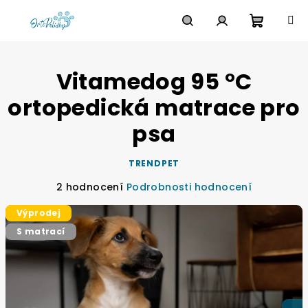
Přejít
na
obsah
Nákupn
Hledat
Přihlášení
Vitamedog 95 °C
košík
ortopedická matrace pro
psa
TRENDPET
Průměrné
2 hodnocení
Podrobnosti hodnocení
hodnocení
Výprodej
produktu
je
S matrací
5,0
z
5
hvězdiček.