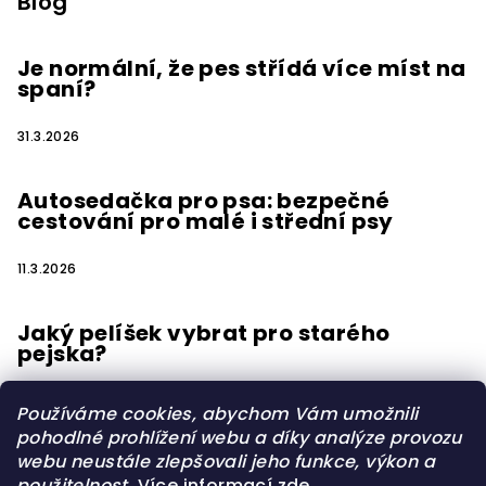
Blog
Je normální, že pes střídá více míst na
spaní?
31.3.2026
Autosedačka pro psa: bezpečné
cestování pro malé i střední psy
11.3.2026
Jaký pelíšek vybrat pro starého
pejska?
15.2.2026
Používáme cookies, abychom Vám umožnili
pohodlné prohlížení webu a díky analýze provozu
webu neustále zlepšovali jeho funkce, výkon a
použitelnost.
Více informací
zde
.