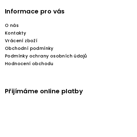
á
p
Informace pro vás
a
O nás
t
Kontakty
í
Vrácení zboží
Obchodní podmínky
Podmínky ochrany osobních údajů
Hodnocení obchodu
Přijímáme online platby