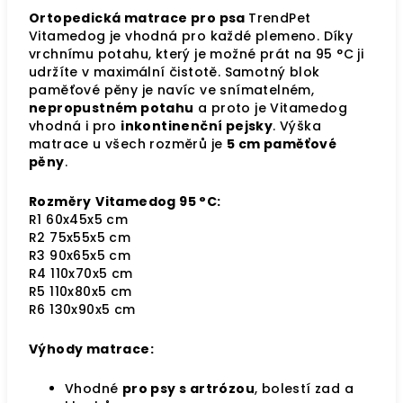
Ortopedická matrace pro psa
TrendPet
Vitamedog je vhodná pro každé plemeno. Díky
vrchnímu potahu, který je možné prát na 95 °C ji
udržíte v maximální čistotě. Samotný blok
paměťové pěny je navíc ve snímatelném,
nepropustném potahu
a proto je Vitamedog
vhodná i pro
inkontinenční pejsky
. Výška
matrace u všech rozměrů je
5 cm paměťové
pěny
.
Rozměry
Vitamedog 95 °C:
R1 60x45x5 cm
R2 75x55x5 cm
R3 90x65x5 cm
R4 110x70x5 cm
R5 110x80x5 cm
R6 130x90x5 cm
Výhody matrace:
Vhodné
pro psy s artrózou
, bolestí zad a