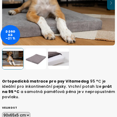
2 290
Kč
–21 %
Ortopedická matrace pro psy Vitamedog
95 °C je
ideální pro inkontinenční pejsky. Vrchní potah lze
prát
na 95 °C
a samotná paměťová pěna je v nepropustném
povlaku.
VELIKOST