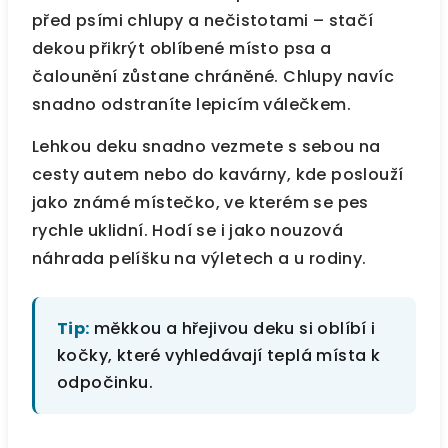
před psími chlupy a nečistotami – stačí
dekou přikrýt oblíbené místo psa a
čalounění zůstane chráněné. Chlupy navíc
snadno odstraníte lepicím válečkem.
Lehkou deku snadno vezmete s sebou na
cesty autem nebo do kavárny, kde poslouží
jako známé místečko, ve kterém se pes
rychle uklidní. Hodí se i jako nouzová
náhrada pelíšku na výletech a u rodiny.
Tip:
měkkou a hřejivou deku si oblíbí i
kočky, které vyhledávají teplá místa k
odpočinku.