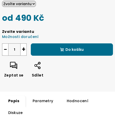
od
490 Kč
Měrná
Zvolte variantu
cena:
Možnosti doručení
−
+
Do košíku
Zeptat se
Sdílet
Popis
Parametry
Hodnocení
Diskuze