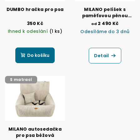
DUMBO hračka pro psa
MILANO pelíšek s
paměťovou pěnou
béžový
350 Kč
2 490 Kč
od
Ihned k odeslání
(1 ks)
Odesíláme do 3 dnů
Průměrné
hodnocení
produktu
Do košíku
Detail
je
5,0
z
5
S matrací
hvězdiček.
MILANO autosedačka
pro psa béžová