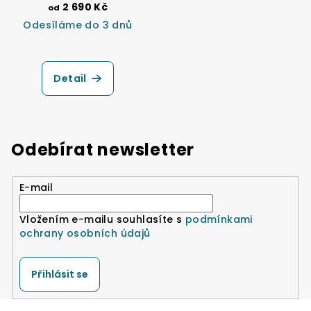
2 690 Kč
od
Odesíláme do 3 dnů
Průměrné
hodnocení
produktu
Detail
je
5,0
z
5
hvězdiček.
Odebírat newsletter
E-mail
Vložením e-mailu souhlasíte s
podmínkami
ochrany osobních údajů
Přihlásit se
Z