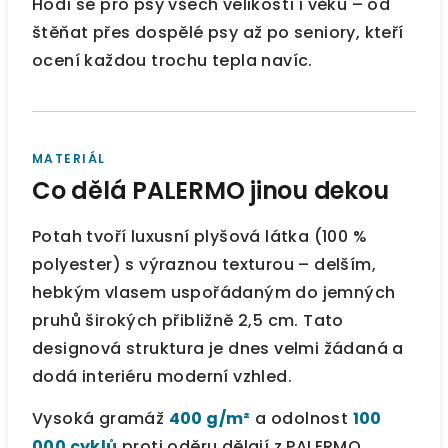
Hodí se pro psy všech velikostí i věku – od
štěňat přes dospělé psy až po seniory, kteří
ocení každou trochu tepla navíc.
MATERIÁL
Co dělá PALERMO jinou dekou
Potah tvoří luxusní plyšová látka (100 %
polyester) s výraznou texturou – delším,
hebkým vlasem uspořádaným do jemných
pruhů širokých přibližně 2,5 cm. Tato
designová struktura je dnes velmi žádaná a
dodá interiéru moderní vzhled.
Vysoká gramáž
400 g/m²
a odolnost
100
000 cyklů
proti oděru dělají z PALERMO