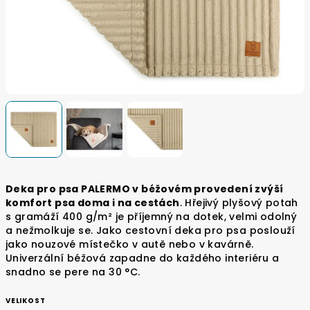
Deka pro psa PALERMO v béžovém provedení zvýší
komfort psa doma i na cestách
. Hřejivý plyšový potah
s gramáží 400 g/m² je příjemný na dotek, velmi odolný
a nežmolkuje se. Jako cestovní deka pro psa poslouží
jako nouzové místečko v autě nebo v kavárně.
Univerzální béžová zapadne do každého interiéru a
snadno se pere na 30 °C.
VELIKOST