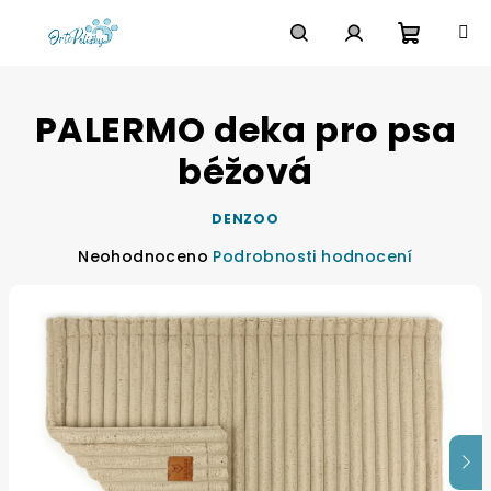
Přejít
na
obsah
Nákupn
Hledat
Přihlášení
PALERMO deka pro psa
košík
béžová
DENZOO
Průměrné
Neohodnoceno
Podrobnosti hodnocení
hodnocení
produktu
je
0,0
z
5
hvězdiček.