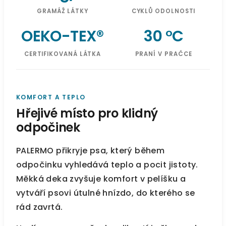
GRAMÁŽ LÁTKY
CYKLŮ ODOLNOSTI
OEKO-TEX®
30 °C
CERTIFIKOVANÁ LÁTKA
PRANÍ V PRAČCE
KOMFORT A TEPLO
Hřejivé místo pro klidný
odpočinek
PALERMO přikryje psa, který během
odpočinku vyhledává teplo a pocit jistoty.
Měkká deka zvyšuje komfort v pelíšku a
vytváří psovi útulné hnízdo, do kterého se
rád zavrtá.