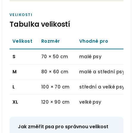
VELIKOSTI
Tabulka velikostí
Velikost
Rozměr
Vhodné pro
S
70 × 50 cm
malé psy
M
80 × 60 cm
malé a střední psy
L
100 × 70 cm
střední a velké psy
XL
120 × 90 cm
velké psy
Jak změřit psa pro správnou velikost