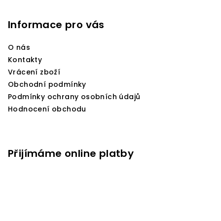
á
p
Informace pro vás
a
O nás
t
Kontakty
í
Vrácení zboží
Obchodní podmínky
Podmínky ochrany osobních údajů
Hodnocení obchodu
Přijímáme online platby