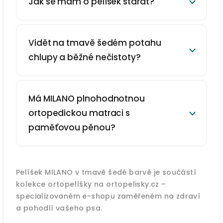
Jak se mám o pelíšek starat?
Vidět na tmavě šedém potahu
chlupy a běžné nečistoty?
Má MILANO plnohodnotnou
ortopedickou matraci s
paměťovou pěnou?
Pelíšek MILANO v tmavě šedé barvě je součástí
kolekce ortopelíšky na ortopelisky.cz –
specializovaném e-shopu zaměřeném na zdraví
a pohodlí vašeho psa.