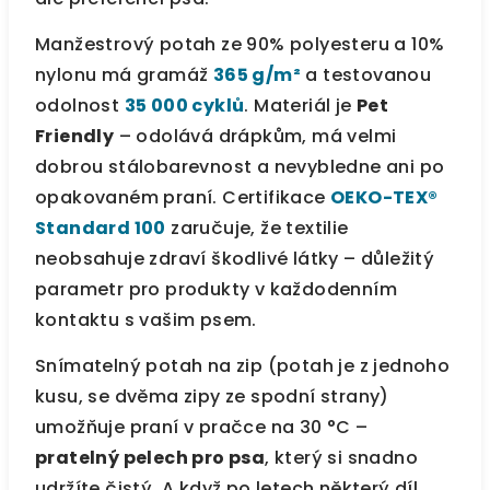
Manžestrový potah ze 90% polyesteru a 10%
nylonu má gramáž
365 g/m²
a testovanou
odolnost
35 000 cyklů
. Materiál je
Pet
Friendly
– odolává drápkům, má velmi
dobrou stálobarevnost a nevybledne ani po
opakovaném praní. Certifikace
OEKO-TEX®
Standard 100
zaručuje, že textilie
neobsahuje zdraví škodlivé látky – důležitý
parametr pro produkty v každodenním
kontaktu s vašim psem.
Snímatelný potah na zip (potah je z jednoho
kusu, se dvěma zipy ze spodní strany)
umožňuje praní v pračce na 30 °C –
pratelný pelech pro psa
, který si snadno
udržíte čistý. A když po letech některý díl