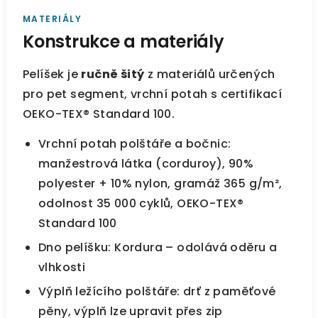
MATERIÁLY
Konstrukce a materiály
Pelíšek je
ručně šitý
z materiálů určených
pro pet segment, vrchní potah s certifikací
OEKO-TEX® Standard 100.
Vrchní potah polštáře a bočnic:
manžestrová látka (corduroy), 90%
polyester + 10% nylon, gramáž 365 g/m²,
odolnost 35 000 cyklů, OEKO-TEX®
Standard 100
Dno pelíšku: Kordura – odolává oděru a
vlhkosti
Výplň ležícího polštáře: drť z paměťové
pěny, výplň lze upravit přes zip