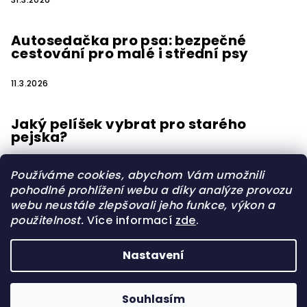
Autosedačka pro psa: bezpečné
cestování pro malé i střední psy
11.3.2026
Jaký pelíšek vybrat pro starého
pejska?
15.2.2026
Používáme cookies, abychom Vám umožnili
pohodlné prohlížení webu a díky analýze provozu
webu neustále zlepšovali jeho funkce, výkon a
použitelnost.
Více informací
zde
.
Vytvořilo s
Nastavení
Copyright 2026
OrtoPelisky.cz
. Všechna práva
vyhrazena.
Upravit nastavení cookies
Souhlasím