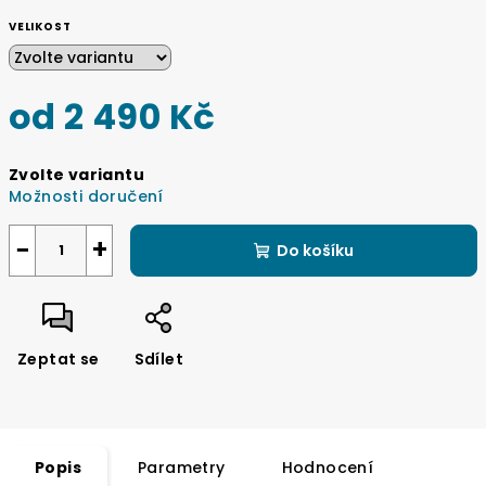
VELIKOST
od
2 490 Kč
Měrná
Zvolte variantu
cena:
Možnosti doručení
−
+
Do košíku
Zeptat se
Sdílet
Popis
Parametry
Hodnocení