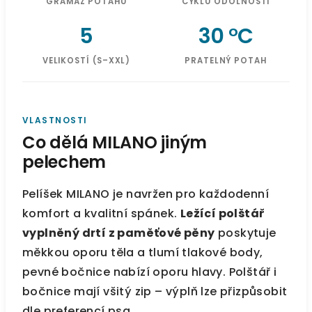
GRAMÁŽ POTAHU
CYKLŮ ODOLNOSTI
5
30 °C
VELIKOSTÍ (S–XXL)
PRATELNÝ POTAH
VLASTNOSTI
Co dělá MILANO jiným
pelechem
Pelíšek MILANO je navržen pro každodenní
komfort a kvalitní spánek.
Ležící polštář
vyplněný drtí z paměťové pěny
poskytuje
měkkou oporu těla a tlumí tlakové body,
pevné bočnice nabízí oporu hlavy. Polštář i
bočnice mají všitý zip – výplň lze přizpůsobit
dle preferencí psa.