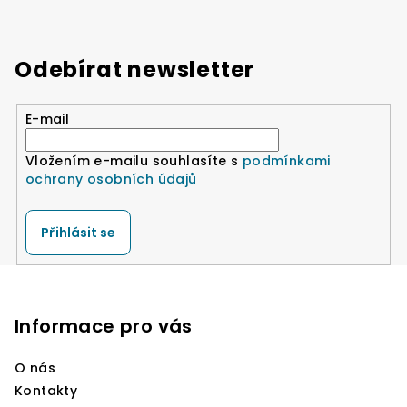
Odebírat newsletter
E-mail
Vložením e-mailu souhlasíte s
podmínkami
ochrany osobních údajů
Přihlásit se
Z
á
p
Informace pro vás
a
O nás
t
Kontakty
í