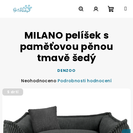
Přejít
na
obsah
Nákupn
Hledat
Přihlášení
MILANO pelíšek s
košík
paměťovou pěnou
tmavě šedý
DENZOO
Průměrné
Neohodnoceno
Podrobnosti hodnocení
hodnocení
S drtí
produktu
je
0,0
z
5
hvězdiček.