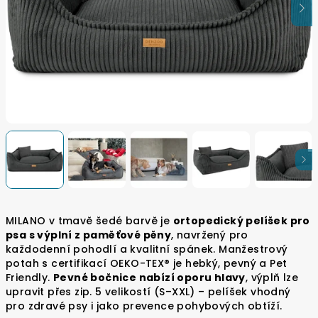
MILANO v tmavě šedé barvě je
ortopedický pelíšek pro
psa s výplní z paměťové pěny
, navržený pro
každodenní pohodlí a kvalitní spánek. Manžestrový
potah s certifikací OEKO-TEX® je hebký, pevný a Pet
Friendly.
Pevné bočnice nabízí oporu hlavy
, výplň lze
upravit přes zip. 5 velikostí (S–XXL) – pelíšek vhodný
pro zdravé psy i jako prevence pohybových obtíží.