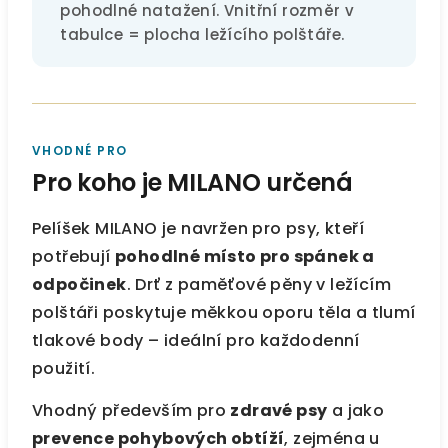
pohodlné natažení. Vnitřní rozměr v
tabulce = plocha ležícího polštáře.
VHODNÉ PRO
Pro koho je MILANO určená
Pelíšek MILANO je navržen pro psy, kteří
potřebují
pohodlné místo pro spánek a
odpočinek
. Drť z paměťové pěny v ležícím
polštáři poskytuje měkkou oporu těla a tlumí
tlakové body – ideální pro každodenní
použití.
Vhodný především pro
zdravé psy
a jako
prevence pohybových obtíží
, zejména u