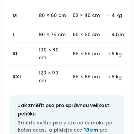
M
80 × 60 cm
52 × 40 cm
≈ 4 kg
L
90 × 75 cm
60 × 50 cm
≈ 4,5 kg
100 × 80
XL
65 × 55 cm
≈ 6 kg
cm
120 × 90
XXL
85 × 65 cm
≈ 8 kg
cm
Jak změřit psa pro správnou velikost
pelíšku
Změřte svého psa vleže od čumáku po
kořen ocasu a přidejte cca
10 cm
pro