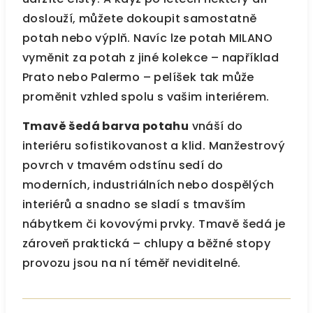
doslouží, můžete dokoupit samostatně
potah nebo výplň. Navíc lze potah MILANO
vyměnit za potah z jiné kolekce – například
Prato nebo Palermo – pelíšek tak může
proměnit vzhled spolu s vašim interiérem.
Tmavě šedá barva potahu
vnáší do
interiéru sofistikovanost a klid. Manžestrový
povrch v tmavém odstínu sedí do
moderních, industriálních nebo dospělých
interiérů a snadno se sladí s tmavším
nábytkem či kovovými prvky. Tmavě šedá je
zároveň praktická – chlupy a běžné stopy
provozu jsou na ní téměř neviditelné.