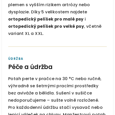
plemen s vyšším rizikem artrózy nebo
dysplazie. Díky 5 velikostem najdete
ortopedický pelíšek pro malé psy
i
ortopedický pelíšek pro velké psy
, včetně
variant XL a XXL.
ÚDRŽBA
Péče a údržba
Potah perte v pračce na 30 °C nebo ručně,
výhradně se šetrnými pracími prostředky
bez aviváže a bělidla. Sušení v sušičce
nedoporučujeme – sušte volně rozložené.
Pro každodenní údržbu stačí vysavač nebo
lepicí váleček na chlupy. Manžestrový potah