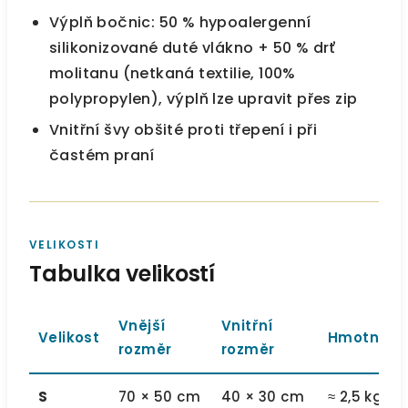
Výplň bočnic: 50 % hypoalergenní
silikonizované duté vlákno + 50 % drť
molitanu (netkaná textilie, 100%
polypropylen), výplň lze upravit přes zip
Vnitřní švy obšité proti třepení i při
častém praní
VELIKOSTI
Tabulka velikostí
Vnější
Vnitřní
Velikost
Hmotnost
rozměr
rozměr
S
70 × 50 cm
40 × 30 cm
≈ 2,5 kg