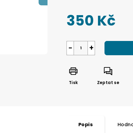
0,0
z
350 Kč
5
hvězdiček.
Měrná
cena:
−
+
Tisk
Zeptat se
Popis
Hodno