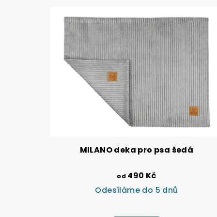
MILANO deka pro psa šedá
490 Kč
od
Odesíláme do 5 dnů