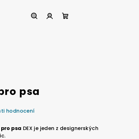
Hledat
Přihlášení
Nákupní
košík
pro psa
ti hodnocení
 pro psa
DEX je jeden z designerských
c.