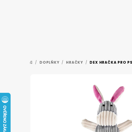
Přejít
na
obsah
/
DOPLŇKY
/
HRAČKY
/
DEX HRAČKA PRO P
DOMŮ