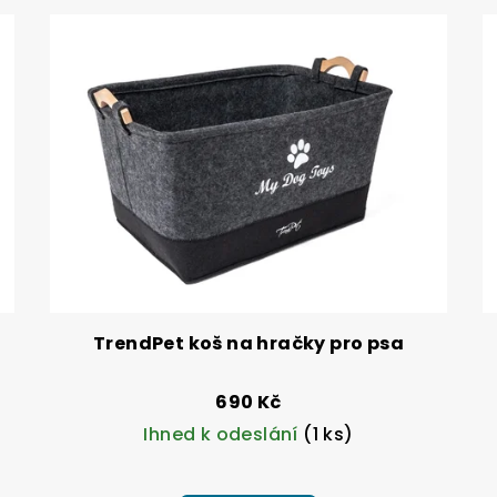
TrendPet koš na hračky pro psa
690 Kč
Ihned k odeslání
(1 ks)