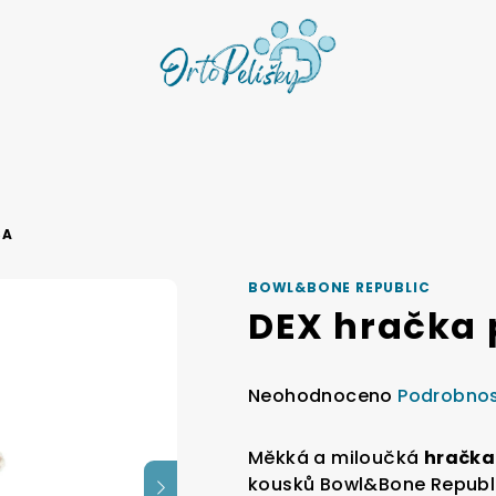
SA
BOWL&BONE REPUBLIC
DEX hračka 
Průměrné
Neohodnoceno
Podrobnos
hodnocení
produktu
Měkká a miloučká
hračka
je
kousků
Bowl&Bone Republi