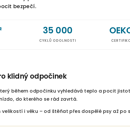
 pocit bezpečí.
²
35 000
OEK
CYKLŮ ODOLNOSTI
CERTIFIK
ro klidný odpočinek
který během odpočinku vyhledává teplo a pocit jisto
nízdo, do kterého se rád zavrtá.
 velikostí i věku – od štěňat přes dospělé psy až po s