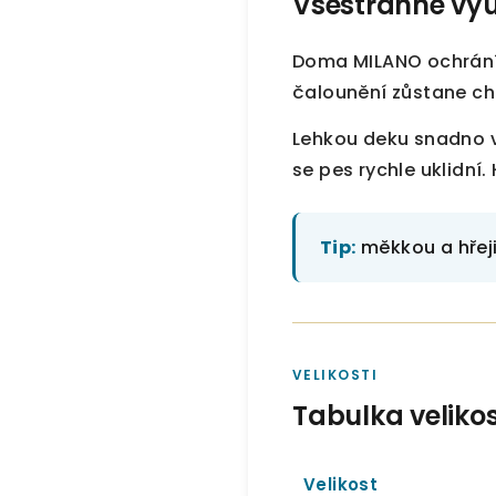
Všestranné vyu
Doma MILANO ochrání 
čalounění zůstane ch
Lehkou deku snadno v
se pes rychle uklidní.
Tip:
měkkou a hřeji
VELIKOSTI
Tabulka velikos
Velikost