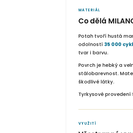
MATERIÁL
Co dělá MILANO
Potah tvoří hustá ma
odolností
35 000 cyk
tvar i barvu.
Povrch je hebký a ve
stálobarevnost. Mater
škodlivé látky.
Tyrkysové provedení f
VYUŽITÍ