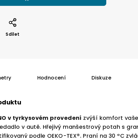
Sdílet
etry
Hodnocení
Diskuze
roduktu
NO v tyrkysovém provedení
zvýší komfort vaše
sedadlo v autě. Hřejivý manšestrový potah s gr
ifikovaný podle OEKO-TEX®. Praní na 30 °C zvlád