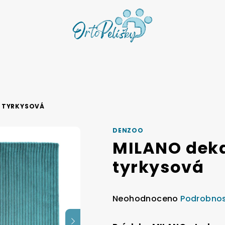
A TYRKYSOVÁ
DENZOO
MILANO deka
tyrkysová
Průměrné
Neohodnoceno
Podrobnos
hodnocení
produktu