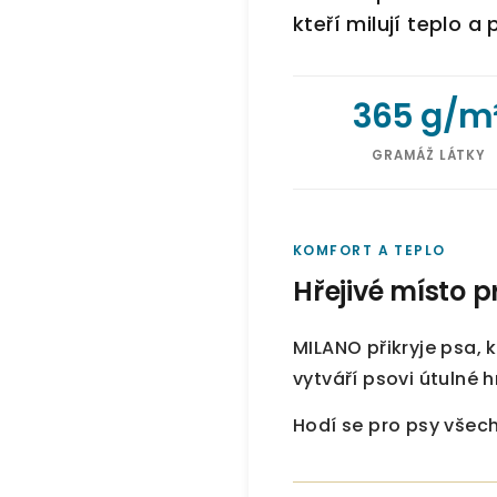
kteří milují teplo a
365 g/m
GRAMÁŽ LÁTKY
KOMFORT A TEPLO
Hřejivé místo p
MILANO přikryje psa, 
vytváří psovi útulné h
Hodí se pro psy všech