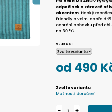
Psí deka MILANO v tyrky
je
odpočinek a zároveň oži
0,0
akcentem
. Hebký manšes
z
Friendly a velmi dobře drž
5
ochrání pohovku před chlu
hvězdiček.
na 30 °C.
VELIKOST
od
490 K
Měrná
cena:
Zvolte variantu
Možnosti doručení
−
+