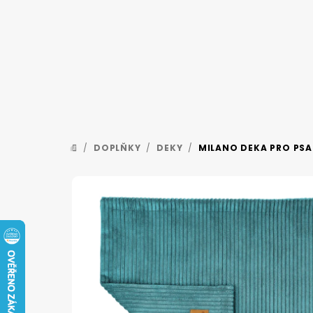
Přejít
na
obsah
/
DOPLŇKY
/
DEKY
/
MILANO DEKA PRO PS
DOMŮ