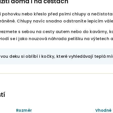
žití doma i na cestách
pohovku nebo křeslo před psími chlupy a nečistotam
ráněné. Chlupy navíc snadno odstraníte lepicím vál
ezmete s sebou na cesty autem nebo do kavárny, kd
 Hodí se i jako nouzová náhrada pelíšku na výletech a
vou deku si oblíbí i kočky, které vyhledávají teplá m
tí
Rozměr
Vhodné 