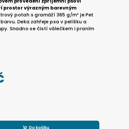
sovém provedení zpříjemní psovi
ví prostor výrazným barevným
trový potah s gramáží 365 g/m² je Pet
í barvu. Deka zahřeje psa v pelíšku a
py. Snadno se čistí válečkem i praním
č
Do košíku