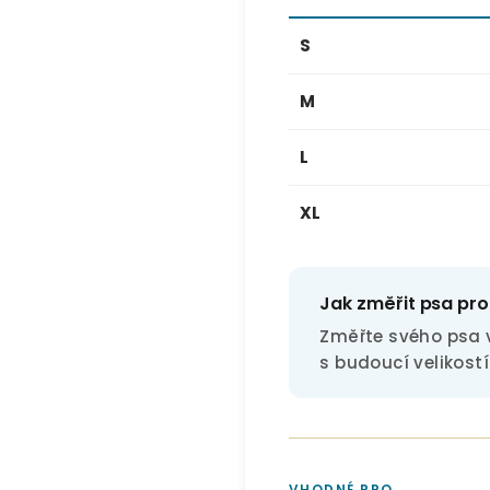
S
M
L
XL
Jak změřit psa pro
Změřte svého psa v
s budoucí velikostí
VHODNÉ PRO