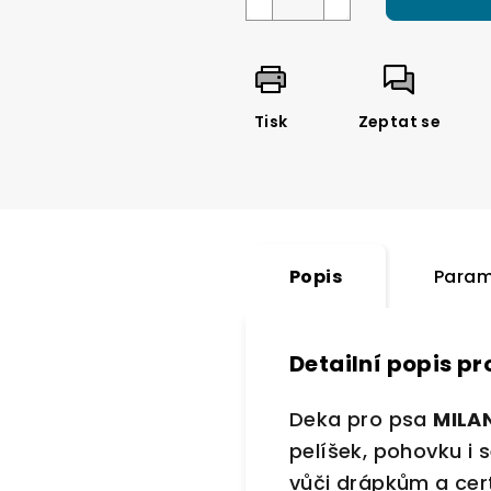
Tisk
Zeptat se
Popis
Param
Detailní popis p
Deka pro psa
MILA
pelíšek, pohovku i 
vůči drápkům a cert