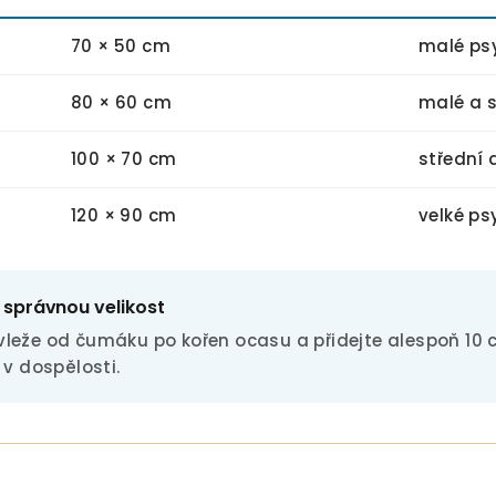
70 × 50 cm
malé ps
80 × 60 cm
malé a s
100 × 70 cm
střední 
120 × 90 cm
velké ps
 správnou velikost
leže od čumáku po kořen ocasu a přidejte alespoň 10 
 v dospělosti.