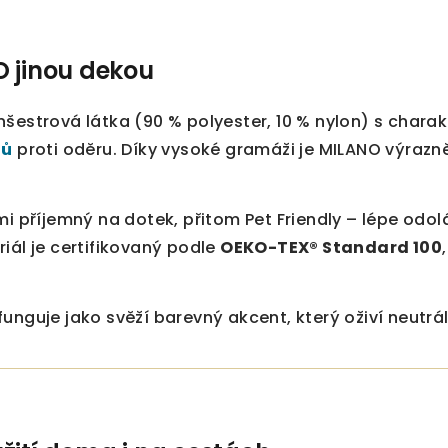
 jinou dekou
nšestrová látka (90 % polyester, 10 % nylon) s char
lů
proti oděru. Díky vysoké gramáži je MILANO výrazně
lmi příjemný na dotek, přitom Pet Friendly – lépe o
iál je certifikovaný podle
OEKO-TEX® Standard 100
unguje jako svěží barevný akcent, který oživí neutrál