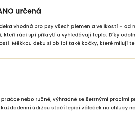
LANO určená
 deka vhodná pro psy všech plemen a velikostí – od 
, kteří rádi spí přikrytí a vyhledávají teplo. Díky od
tí. Měkkou deku si oblíbí také kočky, které milují t
 pračce nebo ručně, výhradně se šetrnými pracími pr
každodenní údržbu stačí lepicí váleček na chlupy n