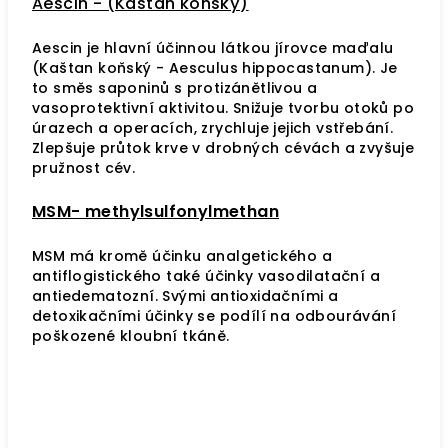
Aescin - (Kaštan koňský)
Aescin je hlavní účinnou látkou jírovce maďalu
(Kaštan koňský - Aesculus hippocastanum). Je
to směs saponinů s protizánětlivou a
vasoprotektivní aktivitou. Snižuje tvorbu otoků po
úrazech a operacích, zrychluje jejich vstřebání.
Zlepšuje průtok krve v drobných cévách a zvyšuje
pružnost cév.
MSM- methylsulfonylmethan
MSM má kromě účinku analgetického a
antiflogistického také účinky vasodilatační a
antiedematozní. Svými antioxidačními a
detoxikačními účinky se podílí na odbourávání
poškozené kloubní tkáně.