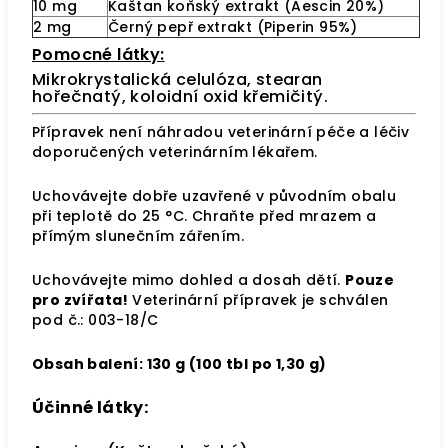
10 mg
Kaštan koňský extrakt (Aescin 20%)
2 mg
Černý pepř extrakt (Piperin 95%)
Pomocné látky:
Mikrokrystalická celulóza, stearan
hořečnatý, koloidní oxid křemičitý.
Přípravek není náhradou veterinární péče a léčiv
doporučených veterinárním lékařem.
Uchovávejte dobře uzavřené v původním obalu
při teplotě do 25 °C. Chraňte před mrazem a
přímým slunečním zářením.
Uchovávejte mimo dohled a dosah dětí.
Pouze
pro zvířata!
Veterinární přípravek je schválen
pod č.: 003-18/C
Obsah balení: 130 g (100 tbl po 1,30 g)
Účinné látky: