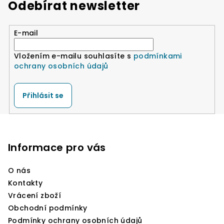
Odebírat newsletter
E-mail
Vložením e-mailu souhlasíte s
podmínkami
ochrany osobních údajů
Přihlásit se
Z
á
p
Informace pro vás
a
O nás
t
Kontakty
í
Vrácení zboží
Obchodní podmínky
Podmínky ochrany osobních údajů