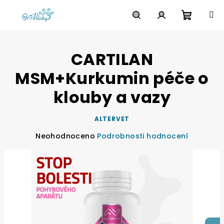
Přejít
na
obsah
Nákupn
Hledat
Přihlášení
CARTILAN
košík
MSM+Kurkumin péče o
klouby a vazy
ALTERVET
Průměrné
Neohodnoceno
Podrobnosti hodnocení
hodnocení
produktu
je
0,0
z
5
hvězdiček.