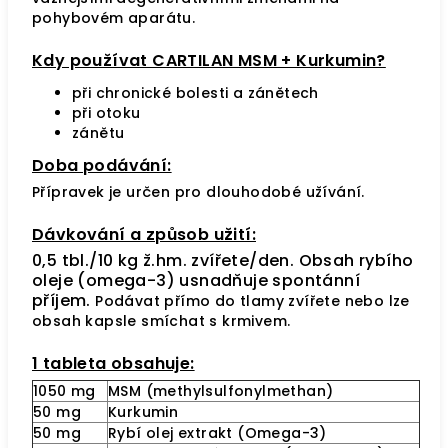
pohybovém aparátu.
Kdy používat CARTILAN MSM + Kurkumin?
při chronické bolesti a zánětech
při otoku
zánětu
Doba podávání:
Přípravek je určen pro dlouhodobé užívání.
Dávkování a způsob užití:
0,5 tbl./10 kg ž.hm. zvířete/den.
Obsah rybího
oleje (omega-3) usnadňuje spontánní
příjem.
Podávat přímo do tlamy zvířete nebo lze
obsah kapsle smíchat s krmivem.
1 tableta obsahuje:
1050 mg
MSM (methylsulfonylmethan)
50 mg
Kurkumin
50 mg
Rybí olej extrakt (Omega-3)