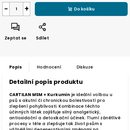
Měrná
cena:
−
+
Do košíku
Zeptat se
Sdílet
Popis
Hodnocení
Diskuze
Detailní popis produktu
CARTILAN MSM + Kurkumin
je ideální volbou u
psů s akutní či chronickou bolestivostí pro
zlepšení pohyblivosti. Kombinace těchto
účinných látek zajišťuje silný analgetický,
antioxidační a detoxikační účinek. Tlumí zánětlivé
procesy v těle a zlepšuje tak život psům s
vážnějšími degenerativními změnami na