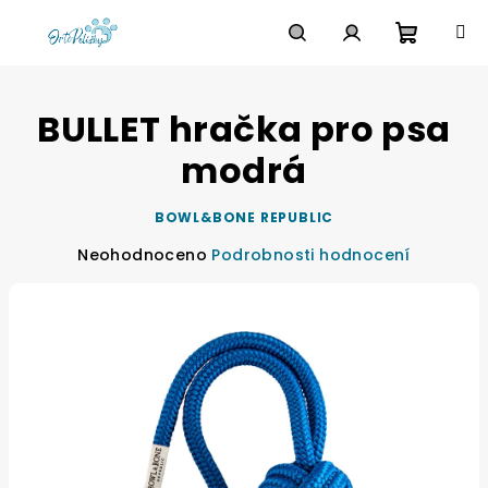
Přejít
na
obsah
Nákupn
Hledat
Přihlášení
BULLET hračka pro psa
košík
modrá
BOWL&BONE REPUBLIC
Průměrné
Neohodnoceno
Podrobnosti hodnocení
hodnocení
produktu
je
0,0
z
5
hvězdiček.