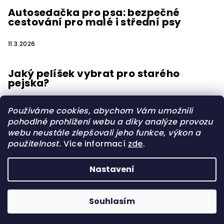
Autosedačka pro psa: bezpečné
cestování pro malé i střední psy
11.3.2026
Jaký pelíšek vybrat pro starého
pejska?
15.2.2026
Používáme cookies, abychom Vám umožnili
pohodlné prohlížení webu a díky analýze provozu
webu neustále zlepšovali jeho funkce, výkon a
použitelnost.
Více informací
zde
.
Vytvořilo s
Nastavení
Copyright 2026
OrtoPelisky.cz
. Všechna práva
vyhrazena.
Upravit nastavení cookies
Souhlasím
Vytvořil Shoptet