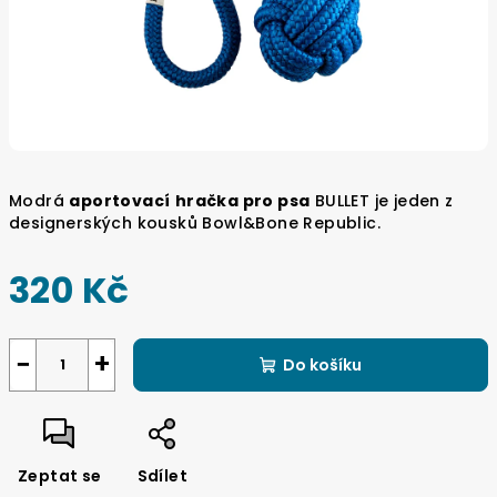
Modrá
aportovací
hračka pro psa
BULLET je jeden z
designerských kousků
Bowl&Bone Republic.
320 Kč
Měrná
cena:
−
+
Do košíku
Zeptat se
Sdílet