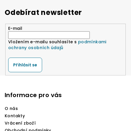
Odebírat newsletter
E-mail
Vložením e-mailu souhlasíte s
podmínkami
ochrany osobních údajů
Přihlásit se
Z
á
p
Informace pro vás
a
O nás
t
Kontakty
í
Vrácení zboží
Obchodní podmínky