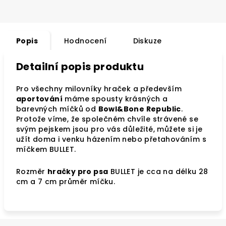
Popis
Hodnocení
Diskuze
Detailní popis produktu
Pro všechny milovníky hraček a především
aportování
máme spousty krásných a
barevných míčků od
Bowl&Bone Republic
.
Protože víme, že společném chvíle strávené se
svým pejskem jsou pro vás důležité, můžete si je
užít doma i venku házením nebo přetahováním s
míčkem BULLET.
Rozměr
hračky pro psa
BULLET je cca na délku 28
cm a 7 cm průměr míčku.