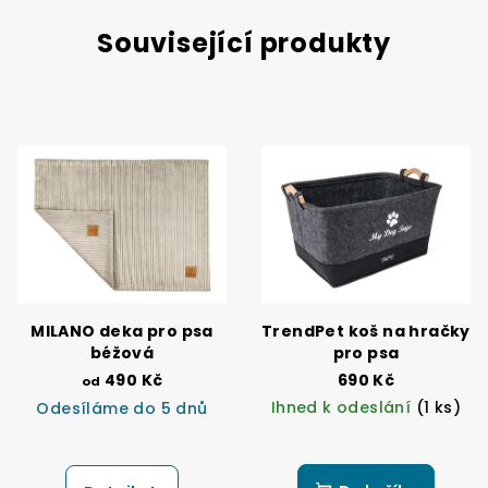
Související produkty
MILANO deka pro psa
TrendPet koš na hračky
béžová
pro psa
490 Kč
690 Kč
od
Ihned k odeslání
(1 ks)
Odesíláme do 5 dnů