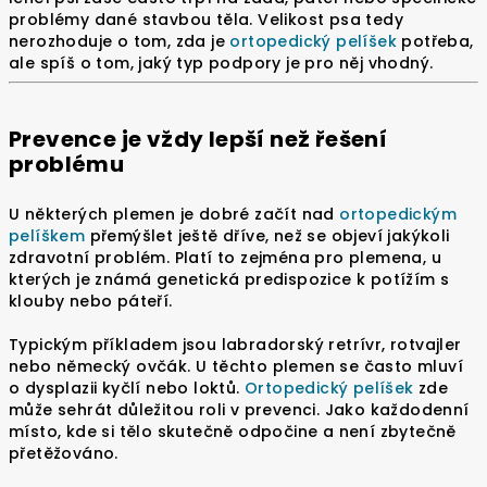
problémy dané stavbou těla. Velikost psa tedy
nerozhoduje o tom, zda je
ortopedický pelíšek
potřeba,
ale spíš o tom, jaký typ podpory je pro něj vhodný.
Prevence je vždy lepší než řešení
problému
U některých plemen je dobré začít nad
ortopedickým
pelíškem
přemýšlet ještě dříve, než se objeví jakýkoli
zdravotní problém. Platí to zejména pro plemena, u
kterých je známá genetická predispozice k potížím s
klouby nebo páteří.
Typickým příkladem jsou labradorský retrívr, rotvajler
nebo německý ovčák. U těchto plemen se často mluví
o dysplazii kyčlí nebo loktů.
Ortopedický pelíšek
zde
může sehrát důležitou roli v prevenci. Jako každodenní
místo, kde si tělo skutečně odpočine a není zbytečně
přetěžováno.