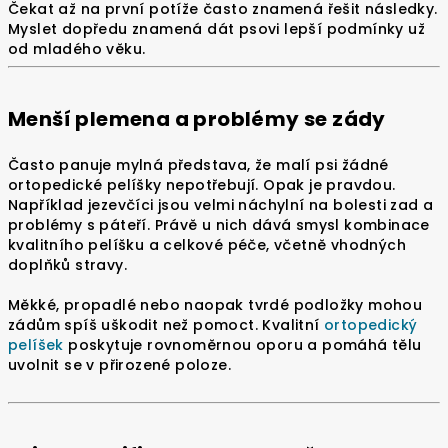
Čekat až na první potíže často znamená řešit následky.
Myslet dopředu znamená dát psovi lepší podmínky už
od mladého věku.
Menší plemena a problémy se zády
Často panuje mylná představa, že malí psi žádné
ortopedické pelíšky nepotřebují. Opak je pravdou.
Například jezevčíci jsou velmi náchylní na bolesti zad a
problémy s páteří. Právě u nich dává smysl kombinace
kvalitního pelíšku a celkové péče, včetně vhodných
doplňků stravy.
Měkké, propadlé nebo naopak tvrdé podložky mohou
zádům spíš uškodit než pomoct. Kvalitní
ortopedický
pelíšek
poskytuje rovnoměrnou oporu a pomáhá tělu
uvolnit se v přirozené poloze.