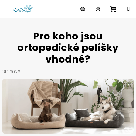
Přejít
na
obsah
Nákupn
Hledat
Přihlášení
Pro koho jsou
košík
ortopedické pelíšky
vhodné?
31.1.2026