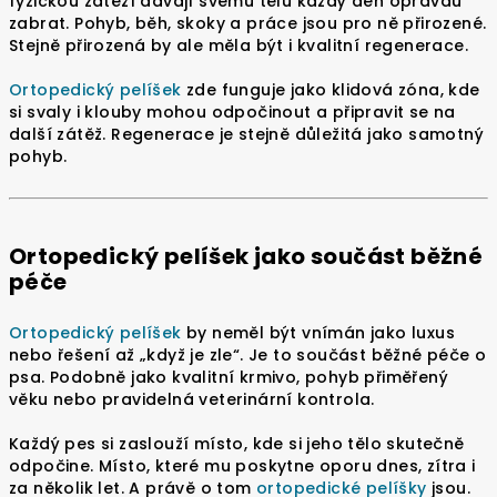
fyzickou zátěží dávají svému tělu každý den opravdu
zabrat. Pohyb, běh, skoky a práce jsou pro ně přirozené.
Stejně přirozená by ale měla být i kvalitní regenerace.
Ortopedický pelíšek
zde funguje jako klidová zóna, kde
si svaly i klouby mohou odpočinout a připravit se na
další zátěž. Regenerace je stejně důležitá jako samotný
pohyb.
Ortopedický pelíšek jako součást běžné
péče
Ortopedický pelíšek
by neměl být vnímán jako luxus
nebo řešení až „když je zle“. Je to součást běžné péče o
psa. Podobně jako kvalitní krmivo, pohyb přiměřený
věku nebo pravidelná veterinární kontrola.
Každý pes si zaslouží místo, kde si jeho tělo skutečně
odpočine. Místo, které mu poskytne oporu dnes, zítra i
za několik let. A právě o tom
ortopedické pelíšky
jsou.