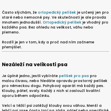
Často slýchám, že
ortopedický pelíšek
je určený jen pro
staré nebo nemocné psy. Ve skutečnosti je ale pravda
mnohem jednodušší.
Ortopedický pelíšek
je vhodný pro
každého psa. Bez ohledu na velikost, váhu nebo
plemeno.
Rozdíl je jen v tom, kdy a proč nad ním začneme
přemýšlet.
Nezáleží na velikosti psa
Je úplně jedno, jestli vybíráte
pelíšek pro psa
pro
malou čivavu, nebo hledáte opravdu prostorný pelíšek
pro německou dogu. Pohybový aparát má každý pes.
Klouby, páteř, svaly. Každý z nich si zaslouží kvalitní
oporu během odpočinku.
Velcí a těžší psi zatěžují klouby svou váhou. Menší a
lehčí psi zase často trpí na záda, páteř nebo specifické