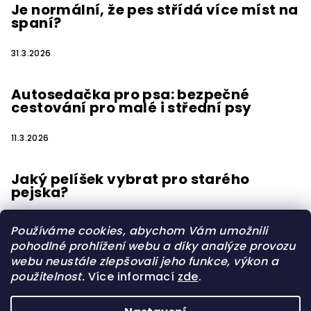
Je normální, že pes střídá více míst na
spaní?
31.3.2026
Autosedačka pro psa: bezpečné
cestování pro malé i střední psy
11.3.2026
Jaký pelíšek vybrat pro starého
pejska?
15.2.2026
Používáme cookies, abychom Vám umožnili
pohodlné prohlížení webu a díky analýze provozu
webu neustále zlepšovali jeho funkce, výkon a
použitelnost.
Více informací
zde
.
Vytvořilo s