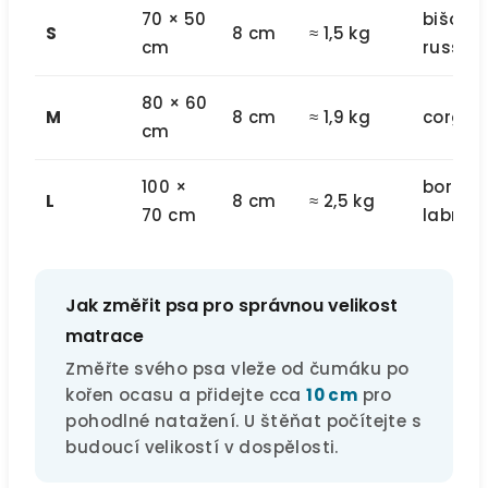
70 × 50
bišonek
S
8 cm
≈ 1,5 kg
cm
russell
80 × 60
M
8 cm
≈ 1,9 kg
corgi, 
cm
100 ×
border 
L
8 cm
≈ 2,5 kg
70 cm
labrad
Jak změřit psa pro správnou velikost
matrace
Změřte svého psa vleže od čumáku po
kořen ocasu a přidejte cca
10 cm
pro
pohodlné natažení. U štěňat počítejte s
budoucí velikostí v dospělosti.