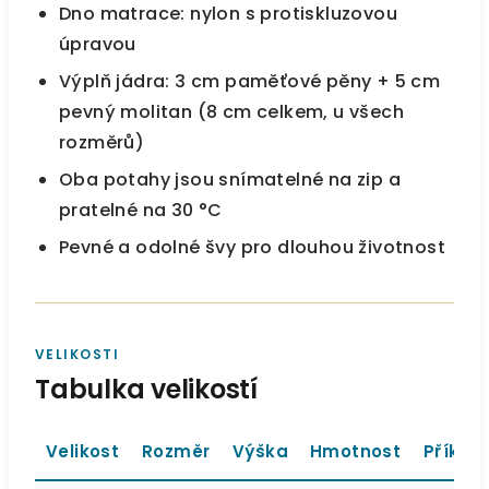
Dno matrace: nylon s protiskluzovou
úpravou
Výplň jádra: 3 cm paměťové pěny + 5 cm
pevný molitan (8 cm celkem, u všech
rozměrů)
Oba potahy jsou snímatelné na zip a
pratelné na 30 °C
Pevné a odolné švy pro dlouhou životnost
VELIKOSTI
Tabulka velikostí
Velikost
Rozměr
Výška
Hmotnost
Příkla