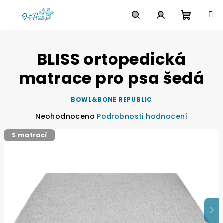
Přejít
na
obsah
Nákupn
Hledat
Přihlášení
BLISS ortopedická
košík
matrace pro psa šedá
BOWL&BONE REPUBLIC
Průměrné
Neohodnoceno
Podrobnosti hodnocení
hodnocení
S matrací
produktu
je
0,0
z
5
hvězdiček.