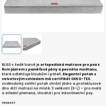
BLISS v šedé barvě je
ortopedická matrace pro psa s
8cm jádrem z paměťové pěny a pevného molitanu
,
které odlehčuje kloubům i páteři.
Elegantní potah s
velvetovým vzhledem má certifikát OEKO-TEX
,
voděodolný vnitřní potah chrání jádro a protiskluzové
dno drží matraci na místě. 3 velikosti (S–L) – pro malá
a střední plemena, vhodná i pro inkontinentní psy.
VELIKOST