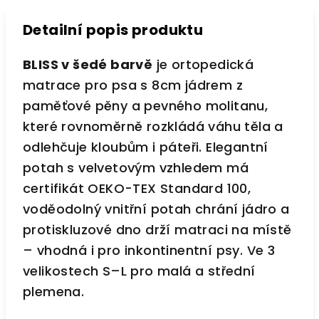
Detailní popis produktu
BLISS v šedé barvě
je ortopedická
matrace pro psa s 8cm jádrem z
paměťové pěny a pevného molitanu,
které rovnoměrně rozkládá váhu těla a
odlehčuje kloubům i páteři. Elegantní
potah s velvetovým vzhledem má
certifikát OEKO-TEX Standard 100,
voděodolný vnitřní potah chrání jádro a
protiskluzové dno drží matraci na místě
– vhodná i pro inkontinentní psy. Ve 3
velikostech S–L pro malá a střední
plemena.