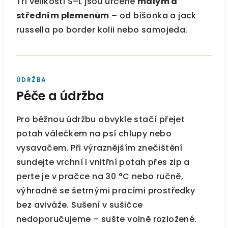
Tři velikosti S–L jsou určené
malým a
středním plemenům
– od bišonka a jack
russella po border kolii nebo samojeda.
ÚDRŽBA
Péče a údržba
Pro běžnou údržbu obvykle stačí přejet
potah válečkem na psí chlupy nebo
vysavačem. Při výraznějším znečištění
sundejte vrchní i vnitřní potah přes zip a
perte je v pračce na 30 °C nebo ručně,
výhradně se šetrnými pracími prostředky
bez aviváže. Sušení v sušičce
nedoporučujeme – sušte volně rozložené.