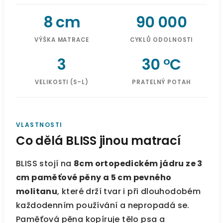
8 cm
90 000
VÝŠKA MATRACE
CYKLŮ ODOLNOSTI
3
30 °C
VELIKOSTI (S–L)
PRATELNÝ POTAH
VLASTNOSTI
Co dělá BLISS jinou matrací
BLISS stojí na
8cm ortopedickém jádru ze 3
cm paměťové pěny a 5 cm pevného
molitanu
, které drží tvar i při dlouhodobém
každodenním používání a nepropadá se.
Paměťová pěna kopíruje tělo psa a