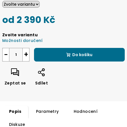
od
2 390 Kč
Měrná
Zvolte variantu
cena:
Možnosti doručení
−
+
Do košíku
Zeptat se
Sdílet
Popis
Parametry
Hodnocení
Diskuze