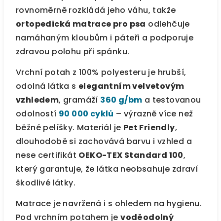
rovnoměrně rozkládá jeho váhu, takže
ortopedická matrace pro psa
odlehčuje
namáhaným kloubům i páteři a podporuje
zdravou polohu při spánku.
Vrchní potah z 100% polyesteru je hrubší,
odolná látka s
elegantním velvetovým
vzhledem
, gramáží
360 g/bm
a testovanou
odolností
90 000 cyklů
– výrazně více než
běžné pelíšky. Materiál je
Pet Friendly
,
dlouhodobě si zachovává barvu i vzhled a
nese certifikát
OEKO-TEX Standard 100
,
který garantuje, že látka neobsahuje zdraví
škodlivé látky.
Matrace je navržená i s ohledem na hygienu.
Pod vrchním potahem je
voděodolný