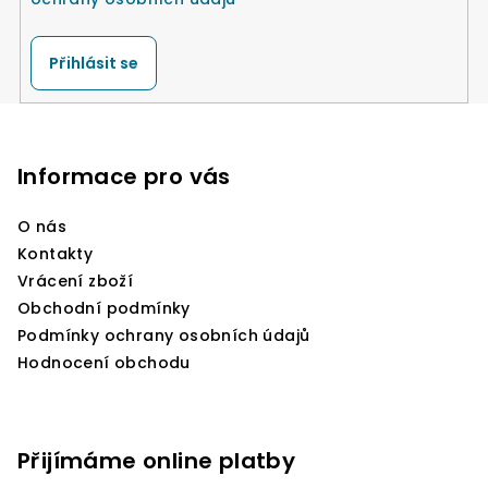
Přihlásit se
Z
á
p
Informace pro vás
a
O nás
t
Kontakty
í
Vrácení zboží
Obchodní podmínky
Podmínky ochrany osobních údajů
Hodnocení obchodu
Přijímáme online platby