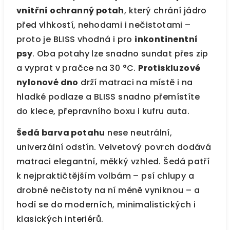
vnitřní ochranný potah
, který chrání jádro
před vlhkostí, nehodami i nečistotami –
proto je BLISS vhodná i pro
inkontinentní
psy
. Oba potahy lze snadno sundat přes zip
a vyprat v pračce na 30 °C.
Protiskluzové
nylonové dno
drží matraci na místě i na
hladké podlaze a BLISS snadno přemístíte
do klece, přepravního boxu i kufru auta.
Šedá barva potahu
nese neutrální,
univerzální odstín. Velvetový povrch dodává
matraci elegantní, měkký vzhled. Šedá patří
k nejpraktičtějším volbám – psí chlupy a
drobné nečistoty na ní méně vyniknou – a
hodí se do moderních, minimalistických i
klasických interiérů.