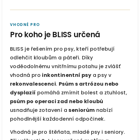
VHODNÉ PRO
Pro koho je BLISS určená
BLISS je řešením pro psy, kteří potřebují
odlehčit kloubům a páteři. Díky
voděodolnému vnitřnímu potahu je zvlášť
vhodná pro
inkontinentní psy
a psy v
rekonvalescenci
.
Psům s artrózou nebo
dysplazií
pomáhá zmírnit bolest a ztuhlost,
psům po operaci zad nebo kloubů
usnadňuje zotavení a
seniorům
nabízí
pohodlnější každodenní odpočinek.
Vhodná je pro štěňata, mladé psy i seniory.