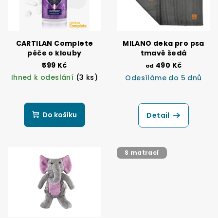
CARTILAN Complete
MILANO deka pro psa
péče o klouby
tmavě šedá
599 Kč
490 Kč
od
Ihned k odeslání
(3 ks)
Odesíláme do 5 dnů
Průměrné
hodnocení
produktu
Do košíku
Detail
je
5,0
z
5
S matrací
hvězdiček.