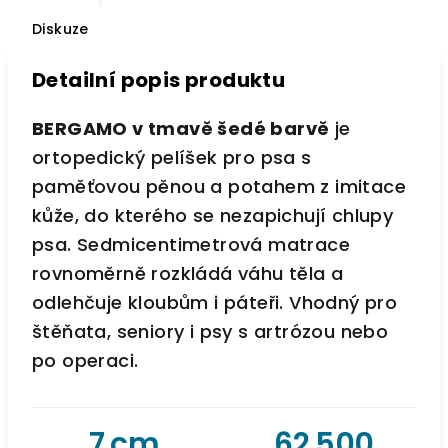
Diskuze
Detailní popis produktu
BERGAMO v tmavě šedé barvě
je
ortopedický pelíšek pro psa s
paměťovou pěnou a potahem z imitace
kůže, do kterého se nezapichují chlupy
psa. Sedmicentimetrová matrace
rovnoměrně rozkládá váhu těla a
odlehčuje kloubům i páteři. Vhodný pro
štěňata, seniory i psy s artrózou nebo
po operaci.
7 cm
62 500