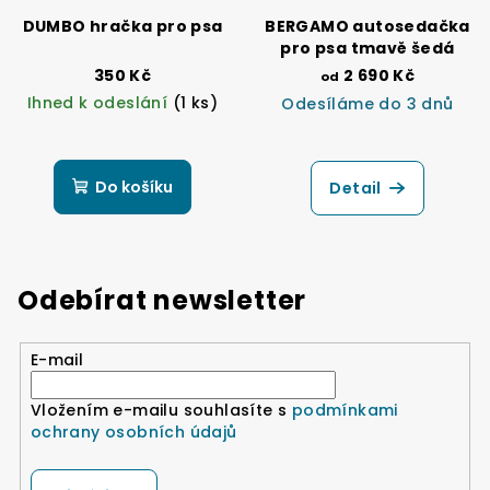
DUMBO hračka pro psa
BERGAMO autosedačka
pro psa tmavě šedá
350 Kč
2 690 Kč
od
Ihned k odeslání
(1 ks)
Odesíláme do 3 dnů
Průměrné
hodnocení
produktu
Do košíku
Detail
je
5,0
z
5
hvězdiček.
Odebírat newsletter
E-mail
Vložením e-mailu souhlasíte s
podmínkami
ochrany osobních údajů