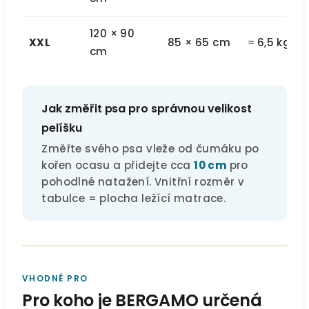
120 × 90
XXL
85 × 65 cm
≈ 6,5 kg
cm
Jak změřit psa pro správnou velikost
pelíšku
Změřte svého psa vleže od čumáku po
kořen ocasu a přidejte cca
10 cm
pro
pohodlné natažení. Vnitřní rozměr v
tabulce = plocha ležící matrace.
VHODNÉ PRO
Pro koho je BERGAMO určená