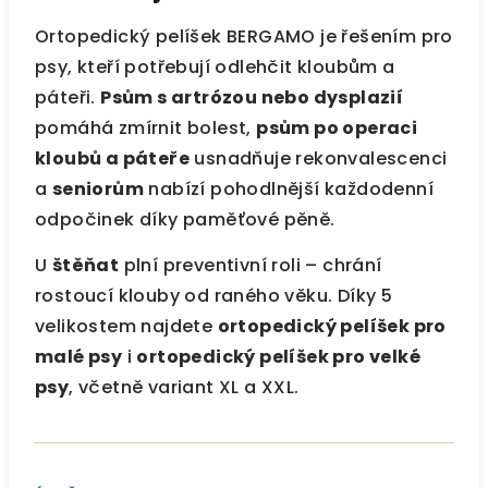
Ortopedický pelíšek BERGAMO je řešením pro
psy, kteří potřebují odlehčit kloubům a
páteři.
Psům s artrózou nebo dysplazií
pomáhá zmírnit bolest,
psům po operaci
kloubů a páteře
usnadňuje rekonvalescenci
a
seniorům
nabízí pohodlnější každodenní
odpočinek díky paměťové pěně.
U
štěňat
plní preventivní roli – chrání
rostoucí klouby od raného věku. Díky 5
velikostem najdete
ortopedický pelíšek pro
malé psy
i
ortopedický pelíšek pro velké
psy
, včetně variant XL a XXL.