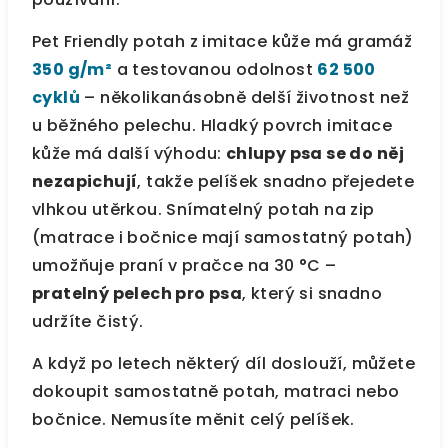
Pet Friendly potah z imitace kůže má gramáž
350 g/m²
a testovanou odolnost
62 500
cyklů
– několikanásobně delší životnost než
u běžného pelechu. Hladký povrch imitace
kůže má další výhodu:
chlupy psa se do něj
nezapichují
, takže pelíšek snadno přejedete
vlhkou utěrkou. Snímatelný potah na zip
(matrace i bočnice mají samostatný potah)
umožňuje praní v pračce na 30 °C –
pratelný pelech pro psa
, který si snadno
udržíte čistý.
A když po letech některý díl doslouží, můžete
dokoupit samostatně potah, matraci nebo
bočnice. Nemusíte měnit celý pelíšek.