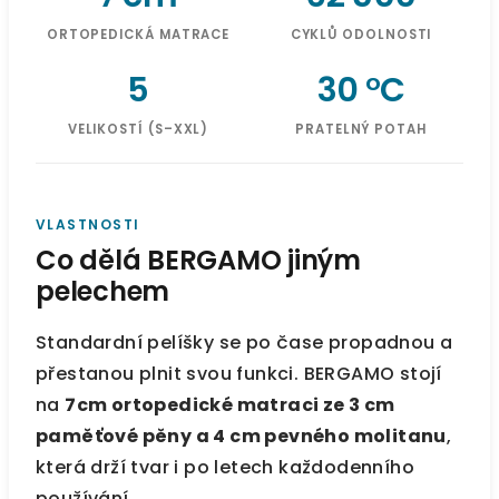
ORTOPEDICKÁ MATRACE
CYKLŮ ODOLNOSTI
5
30 °C
VELIKOSTÍ (S–XXL)
PRATELNÝ POTAH
VLASTNOSTI
Co dělá BERGAMO jiným
pelechem
Standardní pelíšky se po čase propadnou a
přestanou plnit svou funkci. BERGAMO stojí
na
7cm ortopedické matraci ze 3 cm
paměťové pěny a 4 cm pevného molitanu
,
která drží tvar i po letech každodenního
používání.