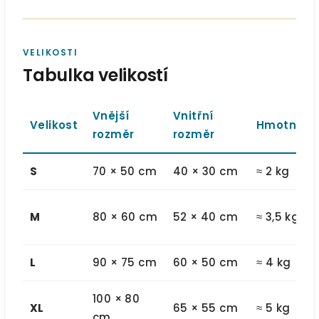
VELIKOSTI
Tabulka velikostí
Vnější
Vnitřní
Velikost
Hmotnost
rozměr
rozměr
S
70 × 50 cm
40 × 30 cm
≈ 2 kg
M
80 × 60 cm
52 × 40 cm
≈ 3,5 kg
L
90 × 75 cm
60 × 50 cm
≈ 4 kg
100 × 80
XL
65 × 55 cm
≈ 5 kg
cm