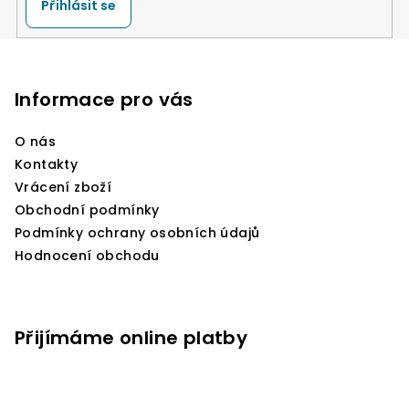
Přihlásit se
Z
á
p
Informace pro vás
a
O nás
t
Kontakty
í
Vrácení zboží
Obchodní podmínky
Podmínky ochrany osobních údajů
Hodnocení obchodu
Přijímáme online platby