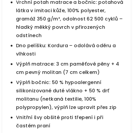
Vrchní potah matrace a bočnic: potahová
látka v imitaci kůže, 100% polyester,
gramáž 350 g/m², odolnost 62 500 cyklů –
hladký měkký povrch v přirozených
odstínech
Dno pelíšku: Kordura – odolává oděru a
vlhkosti
Výplň matrace: 3 cm paměťové pěny + 4
cm pevný molitan (7 cm celkem)
Výplň bočnic: 50 % hypoalergenní
silikonizované duté vlákno + 50 % drť
molitanu (netkaná textilie, 100%
polypropylen), výplň lze upravit přes zip
Vnitřní švy obšité proti třepení i při
častém praní