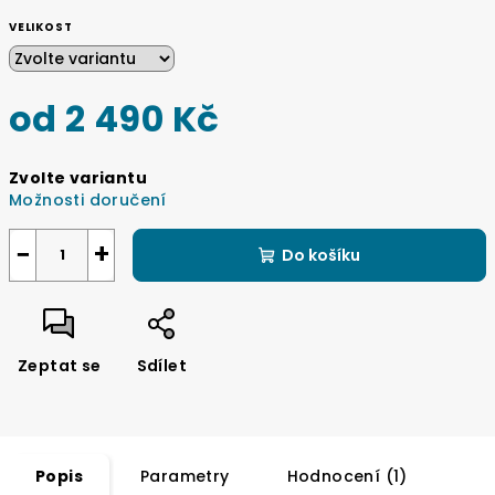
VELIKOST
od
2 490 Kč
Měrná
Zvolte variantu
cena:
Možnosti doručení
−
+
Do košíku
Zeptat se
Sdílet
Popis
Parametry
Hodnocení (1)