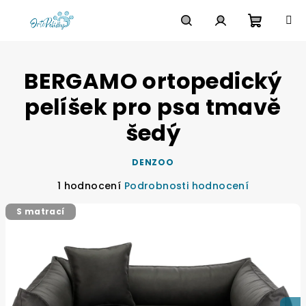
Přejít
na
obsah
Nákupn
Hledat
Přihlášení
BERGAMO ortopedický
košík
pelíšek pro psa tmavě
šedý
DENZOO
Průměrné
1 hodnocení
Podrobnosti hodnocení
hodnocení
S matrací
produktu
je
5,0
z
5
hvězdiček.