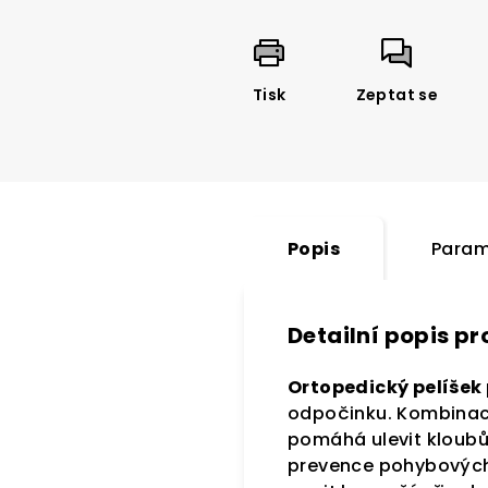
Tisk
Zeptat se
Popis
Param
Detailní popis p
Ortopedický pelíšek
odpočinku. Kombinace
pomáhá ulevit kloubům
prevence pohybových 