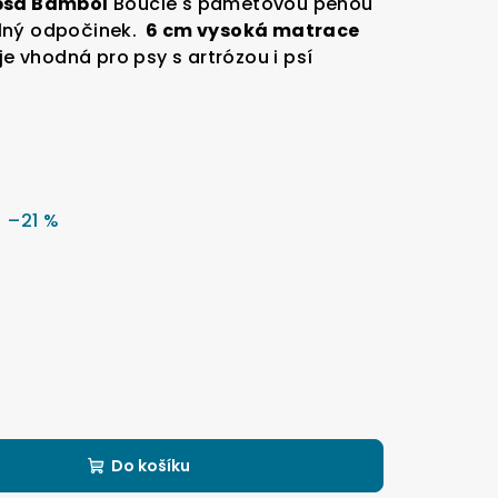
 psa Bambol
Boucle s paměťovou pěnou
lný odpočinek.
6 cm vysoká matrace
je vhodná pro psy s artrózou i psí
–21 %
Do košíku