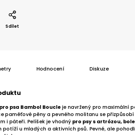
Sdílet
etry
Hodnocení
Diskuze
roduktu
 pro psa Bambol Boucle
je navržený pro maximální p
 paměťové pěny a pevného molitanu se přizpůsobí t
 i páteři. Pelíšek je vhodný
pro psy s artrózou, bole
potíží u mladých a aktivních psů. Pevné, ale pohodln