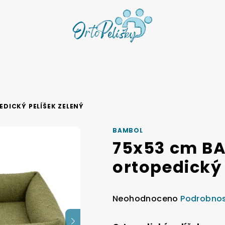
DICKÝ PELÍŠEK ZELENÝ
BAMBOL
75x53 cm B
ortopedický 
Průměrné
Neohodnoceno
Podrobnos
hodnocení
produktu