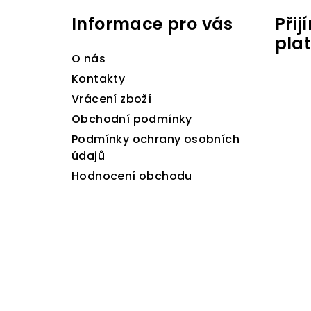
á
Informace pro vás
Při
p
pla
a
O nás
t
Kontakty
Vrácení zboží
í
Obchodní podmínky
Podmínky ochrany osobních
údajů
Hodnocení obchodu