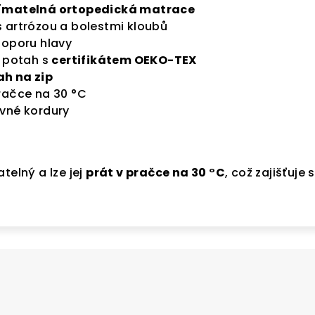
jímatelná ortopedická matrace
 artrózou a bolestmi kloubů
 oporu hlavy
ý potah s
certifikátem OEKO-TEX
h na zip
račce na 30 °C
vné kordury
telný a lze jej
prát v pračce na 30 °C
, což zajišťuje