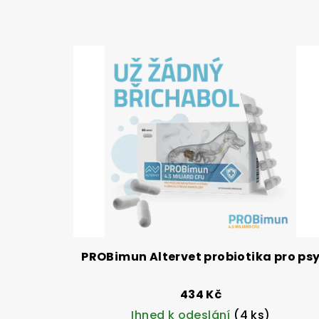
PROBimun Altervet probiotika pro ps
434 Kč
Ihned k odeslání
(4 ks)