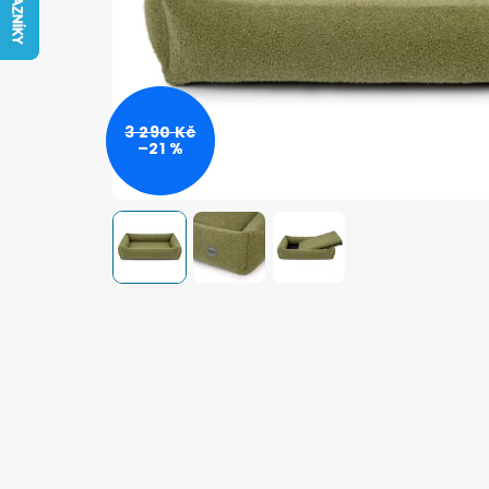
3 290 Kč
–21 %