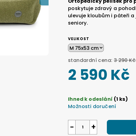
Ortopedický pelíšek pro
je
poskytuje zdravý a pohod
0,0
ulevuje kloubům i páteři a 
z
seniory.
5
hvězdiček.
VELIKOST
standardní cena:
3 290 Kč
2 590 Kč
Měrná
cena:
Ihned k odeslání
(1 ks)
Možnosti doručení
−
+