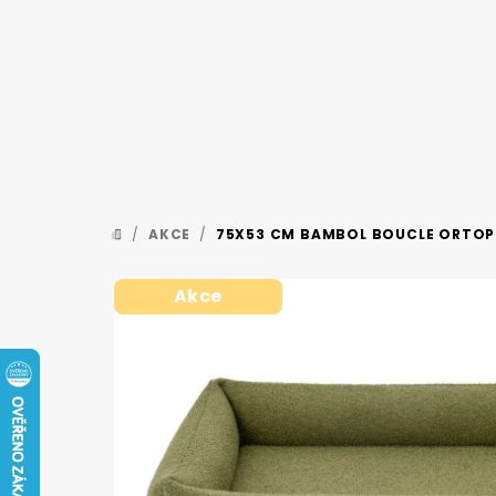
Přejít
na
obsah
/
AKCE
/
75X53 CM BAMBOL BOUCLE ORTOPE
DOMŮ
Akce