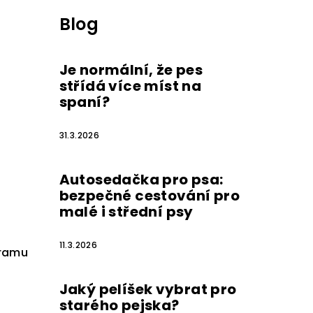
Blog
Je normální, že pes
střídá více míst na
spaní?
31.3.2026
Autosedačka pro psa:
bezpečné cestování pro
malé i střední psy
11.3.2026
gramu
Jaký pelíšek vybrat pro
starého pejska?