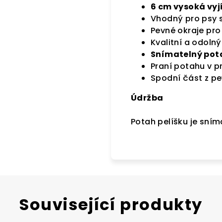
6 cm vysoká vy
Vhodný pro psy s
Pevné okraje pro
Kvalitní a odoln
Snímatelný pota
Praní potahu v p
Spodní část z pe
Údržba
Potah pelíšku je sníma
Související produkty