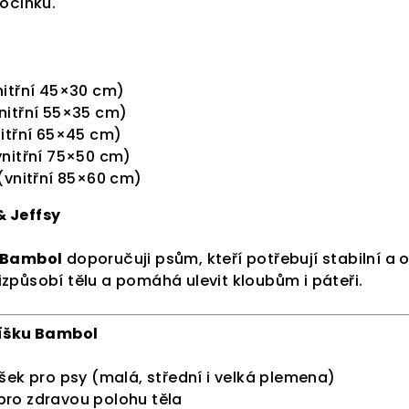
počinku.
itřní 45×30 cm)
nitřní 55×35 cm)
itřní 65×45 cm)
nitřní 75×50 cm)
(vnitřní 85×60 cm)
& Jeffsy
Bambol
doporučuji psům, kteří potřebují stabilní a
způsobí tělu a pomáhá ulevit kloubům i páteři.
líšku Bambol
šek pro psy (malá, střední i velká plemena)
ro zdravou polohu těla