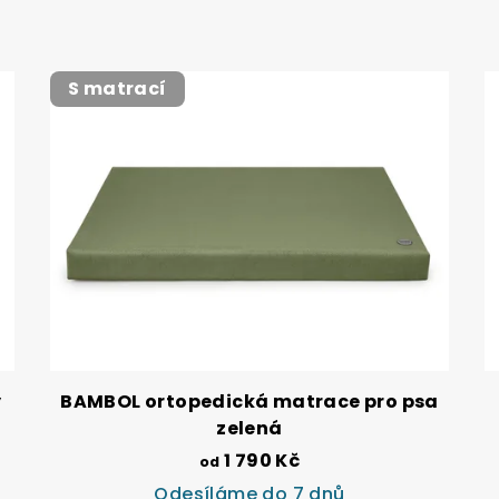
S matrací
y
BAMBOL ortopedická matrace pro psa
zelená
1 790 Kč
od
Odesíláme do 7 dnů