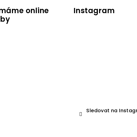
jímáme online
Instagram
tby
Sledovat na Insta