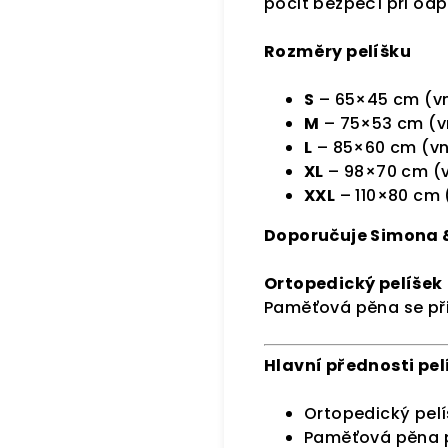
pocit bezpečí při od
Rozměry pelíšku
S
– 65×45 cm (vn
M
– 75×53 cm (v
L
– 85×60 cm (vn
XL
– 98×70 cm (v
XXL
– 110×80 cm 
Doporučuje Simona 
Ortopedický pelíšek
Paměťová pěna se při
Hlavní přednosti pe
Ortopedický pelí
Paměťová pěna p