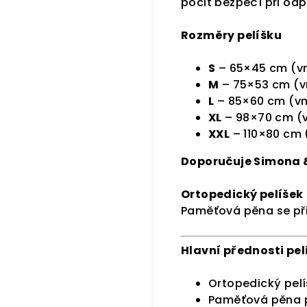
pocit bezpečí při od
Rozměry pelíšku
S
– 65×45 cm (vn
M
– 75×53 cm (v
L
– 85×60 cm (vn
XL
– 98×70 cm (v
XXL
– 110×80 cm 
Doporučuje Simona 
Ortopedický pelíšek
Paměťová pěna se při
Hlavní přednosti pe
Ortopedický pelí
Paměťová pěna p