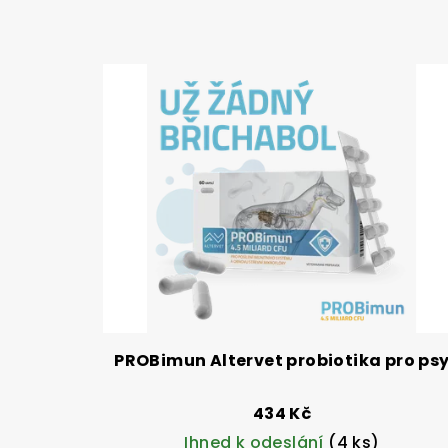
PROBimun Altervet probiotika pro ps
434 Kč
Ihned k odeslání
(4 ks)