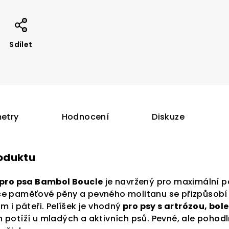
Sdílet
etry
Hodnocení
Diskuze
roduktu
 pro psa Bambol Boucle
je navržený pro maximální p
 paměťové pěny a pevného molitanu se přizpůsobí t
 i páteři. Pelíšek je vhodný
pro psy s artrózou, bole
potíží u mladých a aktivních psů. Pevné, ale pohodln