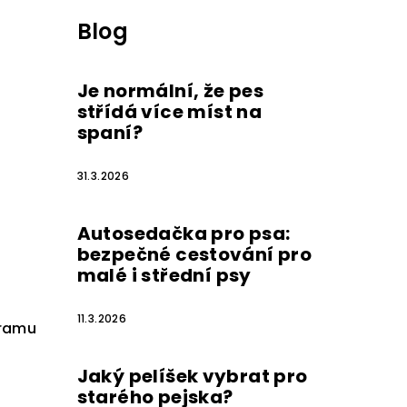
Blog
Je normální, že pes
střídá více míst na
spaní?
31.3.2026
Autosedačka pro psa:
bezpečné cestování pro
malé i střední psy
11.3.2026
gramu
Jaký pelíšek vybrat pro
starého pejska?