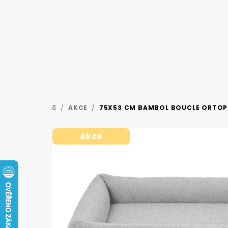
Přejít
na
obsah
/
AKCE
/
75X53 CM BAMBOL BOUCLE ORTOPE
DOMŮ
Akce