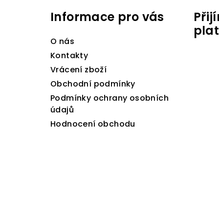
á
Informace pro vás
Při
p
pla
a
O nás
t
Kontakty
Vrácení zboží
í
Obchodní podmínky
Podmínky ochrany osobních
údajů
Hodnocení obchodu