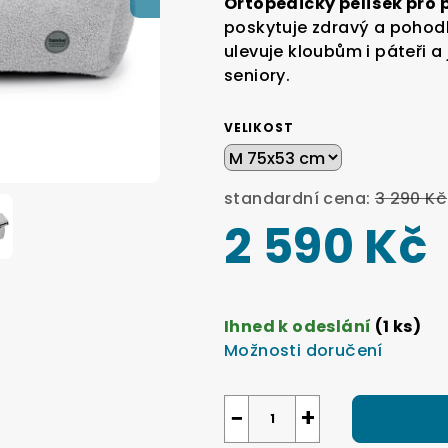
Ortopedický pelíšek pro
je
poskytuje zdravý a pohod
0,0
ulevuje kloubům i páteři a 
z
seniory.
5
hvězdiček.
VELIKOST
standardní cena:
3 290 Kč
2 590 Kč
Měrná
cena:
Ihned k odeslání
(1 ks)
Možnosti doručení
−
+