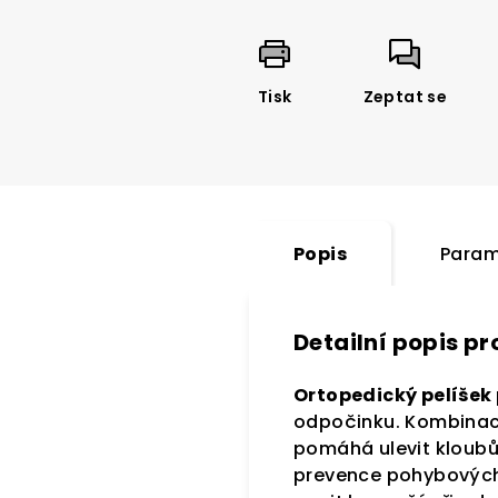
Tisk
Zeptat se
Popis
Param
Detailní popis p
Ortopedický pelíšek
odpočinku. Kombinace
pomáhá ulevit kloubům
prevence pohybových 