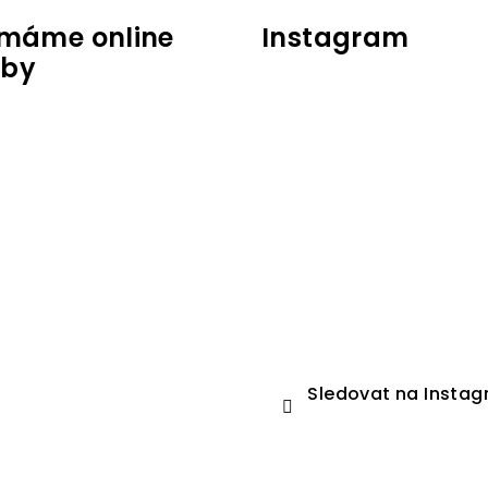
jímáme online
Instagram
tby
Sledovat na Insta