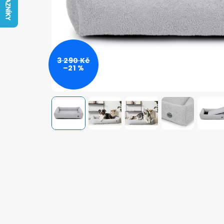
3 290 Kč
–21 %