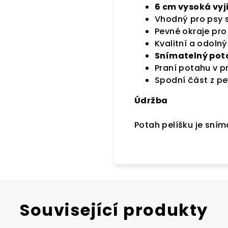
6 cm vysoká vy
Vhodný pro psy s
Pevné okraje pro
Kvalitní a odoln
Snímatelný pota
Praní potahu v p
Spodní část z pe
Údržba
Potah pelíšku je sníma
Související produkty