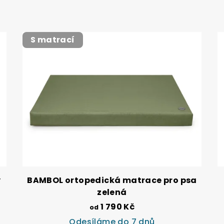
S matrací
y
BAMBOL ortopedická matrace pro psa
zelená
1 790 Kč
od
Odesíláme do 7 dnů