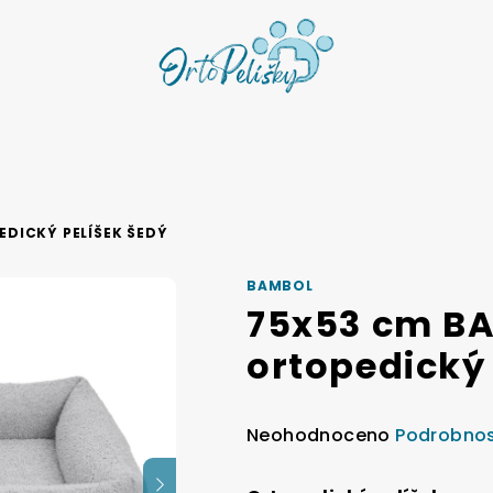
DICKÝ PELÍŠEK ŠEDÝ
BAMBOL
75x53 cm B
ortopedický
Průměrné
Neohodnoceno
Podrobnos
hodnocení
produktu