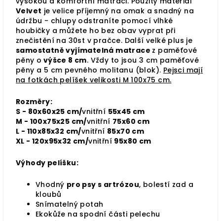
vysokou a komfortní matraci. Použitý materiál
Velvet
je velice příjemný na omak a snadný na
údržbu - chlupy odstraníte pomocí vlhké
houbičky a můžete ho bez obav vyprat při
znečistění na 30st v pračce. Další velké plus je
samostatně vyjímatelná matrace
z paměťové
pěny o
výšce 8 cm
. Vždy to jsou 3 cm paměťové
pěny a 5 cm pevného molitanu (blok).
Pejsci mají
na fotkách pelíšek velikosti M 100x75 cm.
Rozměry:
S - 80x60x25 cm/
vnitřní
55x45 cm
M - 100x75x25 cm/
vnitřní
75x60 cm
L - 110x85x32 cm/
vnitřní
85x70 cm
XL - 120x95x32 cm/
vnitřní
95x80 cm
Výhody pelíšku:
Vhodný
pro psy s artrózou
, bolestí zad a
kloubů
Snímatelný potah
Ekokůže na spodní části pelechu