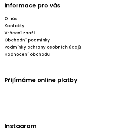
p
Informace pro vás
a
O nás
t
Kontakty
í
Vrácení zboží
Obchodní podmínky
Podmínky ochrany osobních údajů
Hodnocení obchodu
Přijímáme online platby
Instagram