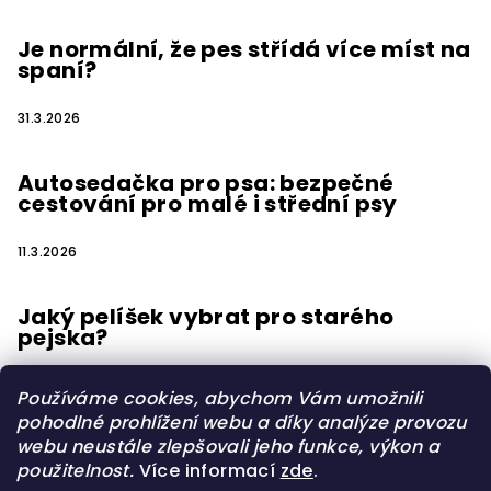
Je normální, že pes střídá více míst na
spaní?
31.3.2026
Autosedačka pro psa: bezpečné
cestování pro malé i střední psy
11.3.2026
Jaký pelíšek vybrat pro starého
pejska?
15.2.2026
Používáme cookies, abychom Vám umožnili
pohodlné prohlížení webu a díky analýze provozu
webu neustále zlepšovali jeho funkce, výkon a
použitelnost.
Více informací
zde
.
Vytvořilo s