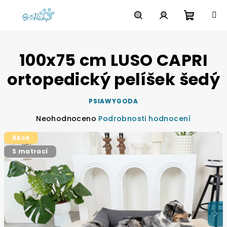
Přejít
na
obsah
Nákupn
Hledat
Přihlášení
100x75 cm LUSO CAPRI
košík
ortopedický pelíšek šedý
PSIAWYGODA
Průměrné
Neohodnoceno
Podrobnosti hodnocení
hodnocení
Akce
produktu
je
S matrací
0,0
z
5
hvězdiček.