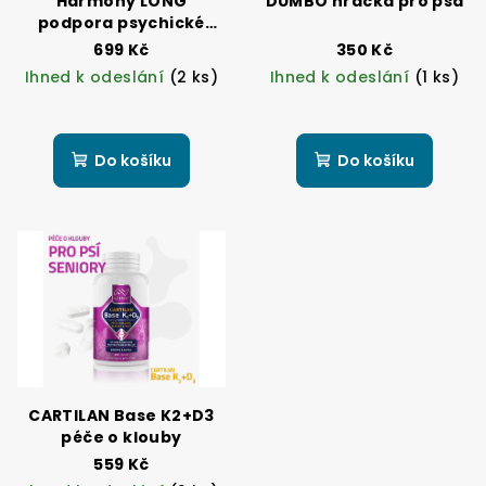
Harmony LONG
DUMBO hračka pro psa
podpora psychické
pohody u psů
699 Kč
350 Kč
Ihned k odeslání
(2 ks)
Ihned k odeslání
(1 ks)
Do košíku
Do košíku
CARTILAN Base K2+D3
péče o klouby
559 Kč