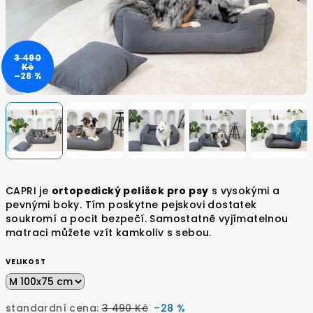
3 490
Kč
–28 %
CAPRI je
ortopedický pelíšek pro psy
s vysokými a
pevnými boky. Tím poskytne pejskovi dostatek
soukromí a pocit bezpečí. Samostatně vyjímatelnou
matraci můžete vzít kamkoliv s sebou.
VELIKOST
standardní cena:
3 490 Kč
–28 %