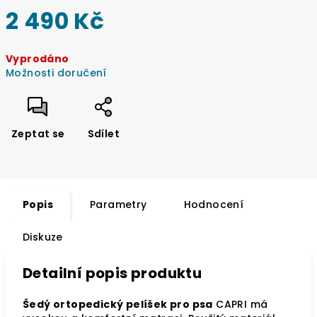
2 490 Kč
Měrná
Vyprodáno
cena:
Možnosti doručení
Zeptat se
Sdílet
Popis
Parametry
Hodnocení
Diskuze
Detailní popis produktu
Šedý ortopedický pelíšek pro psa
CAPRI má