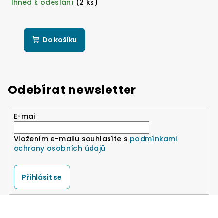
Ihned k odeslání
(2 ks)
Do košíku
Odebírat newsletter
E-mail
Vložením e-mailu souhlasíte s
podmínkami
ochrany osobních údajů
Přihlásit se
Z
á