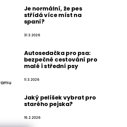
Je normální, že pes
střídá více míst na
spaní?
31.3.2026
Autosedačka pro psa:
bezpečné cestování pro
malé i střední psy
11.3.2026
gramu
Jaký pelíšek vybrat pro
starého pejska?
15.2.2026