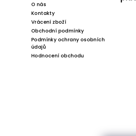
a
O nás
t
Kontakty
Vrácení zboží
í
Obchodní podmínky
Podmínky ochrany osobních
údajů
Hodnocení obchodu