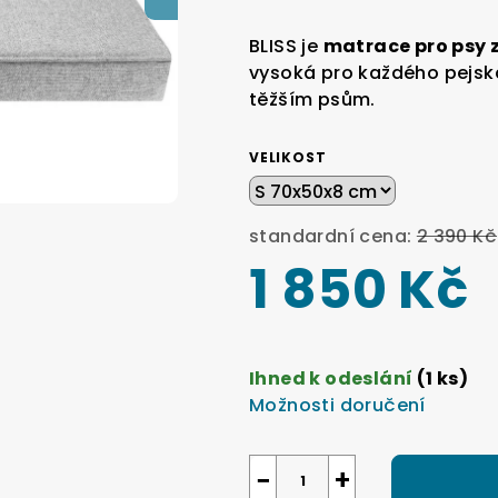
hodnocení
produktu
BLISS je
matrace pro psy 
je
vysoká pro každého pejsk
0,0
těžším psům.
z
5
VELIKOST
hvězdiček.
standardní cena:
2 390 Kč
1 850 Kč
Měrná
cena:
Ihned k odeslání
(1 ks)
Možnosti doručení
−
+