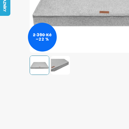
2 390 Kč
–22 %