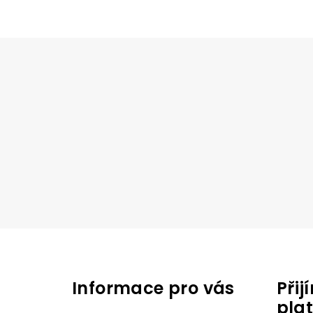
Z
á
Informace pro vás
Při
p
pla