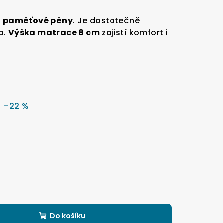
z paměťové pěny
. Je dostatečně
a.
Výška matrace 8 cm
zajistí komfort i
–22 %
Do košíku