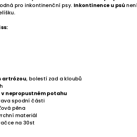
hodná pro inkontinenční psy.
Inkontinence u psů
není
elíšku.
ss:
s artrózou
, bolestí zad a kloubů
h
u
v nepropustném potahu
rava spodní části
ťová pěna
vrchní materiál
račce na 30st