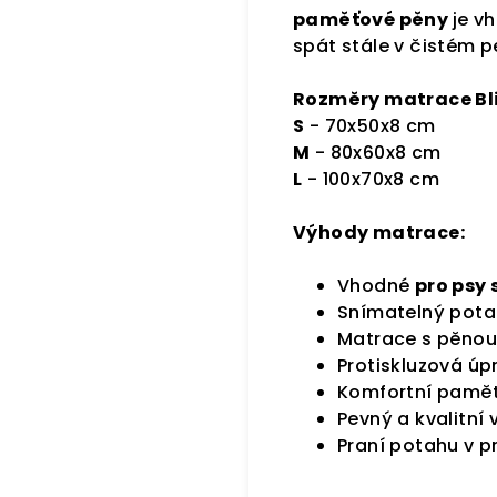
paměťové pěny
je v
spát stále v čistém p
Rozměry matrace Bli
S
- 70x50x8 cm
M
- 80x60x8 cm
L
- 100x70x8 cm
Výhody matrace:
Vhodné
pro psy 
Snímatelný pota
Matrace s pěno
Protiskluzová úp
Komfortní pamě
Pevný a kvalitní 
Praní potahu v p