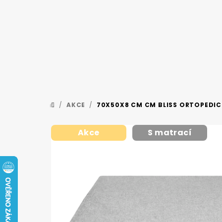
Přejít
na
obsah
/
AKCE
/
70X50X8 CM CM BLISS ORTOPEDIC
DOMŮ
Akce
S matrací