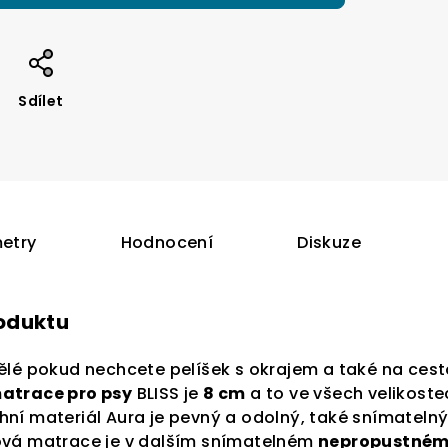
Sdílet
etry
Hodnocení
Diskuze
roduktu
ělé pokud nechcete pelíšek s okrajem a také na cestov
atrace pro psy
BLISS je
8 cm
a to ve všech velikoste
ní materiál Aura je pevný a odolný, také snímatelný
ová matrace je v dalším snímatelném
nepropustném