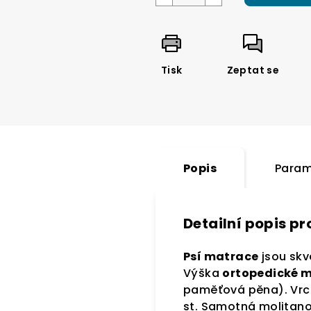
Tisk
Zeptat se
Popis
Param
Detailní popis p
Psí matrace
jsou skv
Výška
ortopedické m
paměťová pěna). Vrch
st. Samotná molitan